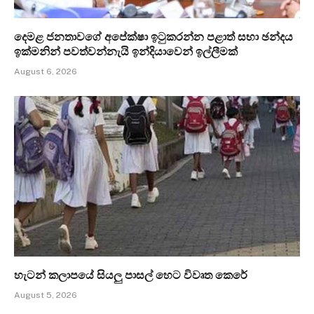
දෙමළ ජනතාවගේ අපේක්ෂා ඉටුකරන්න පළාත් සභා ඡන්දය
ඉක්මනින් පවත්වන්නැයි ඉන්දියාවෙන් ඉල්ලීමක්
August 6, 2026
හැටන් කලාපයේ සියලු පාසල් හෙට විවෘත කෙරේ
August 5, 2026