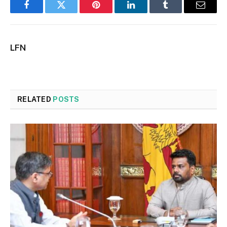
Facebook
Twitter
Pinterest
LinkedIn
Tumblr
Email
LFN
RELATED
POSTS