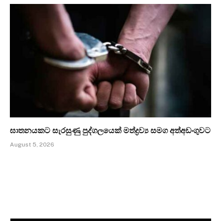
ඝාතනයකට සැරසුණු පුද්ගලයෙක් මත්ද්‍රව්‍ය සමග අත්අඩංගුවට
August 5, 2026