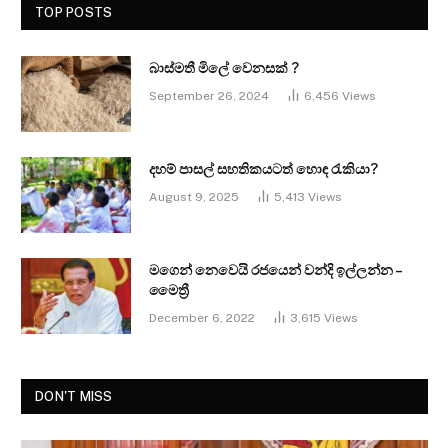
TOP POSTS
බාස්මතී මිලේ වෙනසක් ?
September 26, 2024
6,456
Views
දහම් පාසල් සහතිකයටත් හොඳ රැකියා?
August 9, 2025
5,413
Views
මගෙන් නෙවෙයි රජයෙන් වන්දි ඉල්ලන්න –
මෛත්‍රී
December 6, 2022
3,615
Views
DON'T MISS