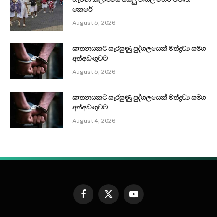
කෙරේ
August 5, 2026
ඝාතනයකට සැරසුණු පුද්ගලයෙක් මත්ද්‍රව්‍ය සමග
අත්අඩංගුවට
August 5, 2026
ඝාතනයකට සැරසුණු පුද්ගලයෙක් මත්ද්‍රව්‍ය සමග
අත්අඩංගුවට
August 4, 2026
Facebook
X
YouTube
(Twitter)