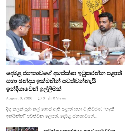
දෙමළ ජනතාවගේ අපේක්ෂා ඉටුකරන්න පළාත්
සභා ඡන්දය ඉක්මනින් පවත්වන්නැයි
ඉන්දියාවෙන් ඉල්ලීමක්
August 6, 2026
0
0
Views
දිගු කලක් පුරා කල් ගොස් ඇති පළාත් සභා මැතිවරණ “හැකි
ඉක්මනින්” පවත්වන ලෙසත්, දෙමළ ජනතාවගේ…
හැටන් කලාපයේ සියලු පාසල් හෙට විවෘත