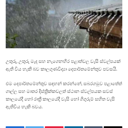
උතුරු, උතුරු මැද සහ නැගෙනහිර පළාත්වල වැසි ස්වල්පයක්
ඇති විය හැකි බව කාලගුණවිද්‍යා දෙපාර්තමේන්තුව පවසයි.
එම දෙපාර්තමේන්තුව සඳහන් කරන්නේ, සබරගමුව පළාතේත්
ගාල්ල සහ මාතර දිස්ත්‍රික්කවලත් ස්ථාන ස්වල්පයක සවස්
කාලයේදී හෝ රාත්‍රී කාලයේදී වැසි හෝ ගිගුරුම් සහිත වැසි
ඇතිවිය හැකි බවය.