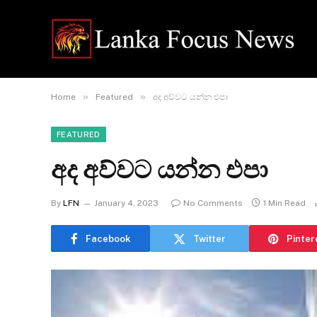
»
»
Home
Featured
අද අව්වට යන්න එපා
FEATURED
අද අව්වට යන්න එපා
By
LFN
January 4, 2023
No Comments
1 Min Read
Facebook
Twitter
Pinter