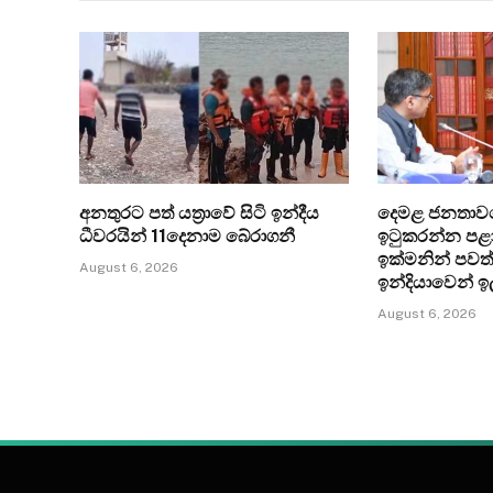
අනතුරට පත් යත්‍රාවේ සිටි ඉන්දීය
දෙමළ ජනතාව
ධීවරයින් 11දෙනාම බේරාගනී
ඉටුකරන්න පළා
ඉක්මනින් පවත
August 6, 2026
ඉන්දියාවෙන් ඉ
August 6, 2026