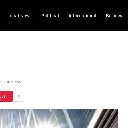
Local News
Political
International
Business
290
Views
est