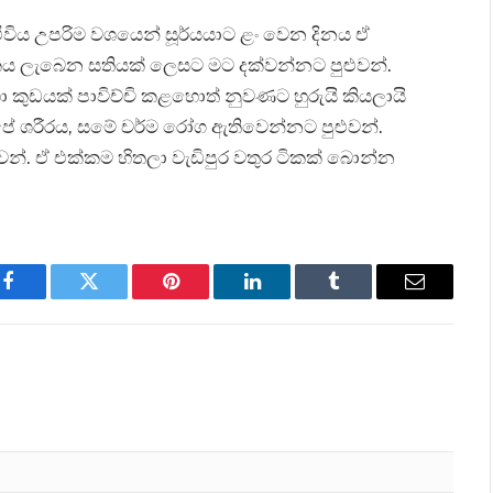
විය උපරිම වශයෙන් සූර්යයාට ළං වෙන දිනය ඒ
කය ලැබෙන සතියක් ලෙසට මට දක්වන්නට පුළුවන්.
 කුඩයක් පාවිච්චි කළහොත් නුවණට හුරුයි කියලායි
ශරීරය, සමේ චර්ම රෝග ඇතිවෙන්නට පුළුවන්.
. ඒ එක්කම හිතලා වැඩිපුර වතුර ටිකක් බොන්න
Facebook
Twitter
Pinterest
LinkedIn
Tumblr
Email