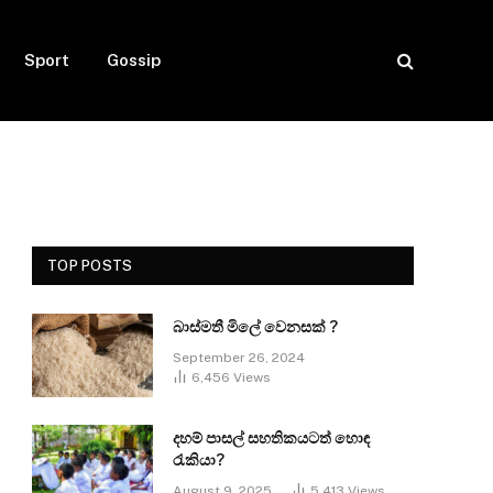
Sport
Gossip
TOP POSTS
බාස්මතී මිලේ වෙනසක් ?
September 26, 2024
6,456
Views
දහම් පාසල් සහතිකයටත් හොඳ
රැකියා?
August 9, 2025
5,413
Views