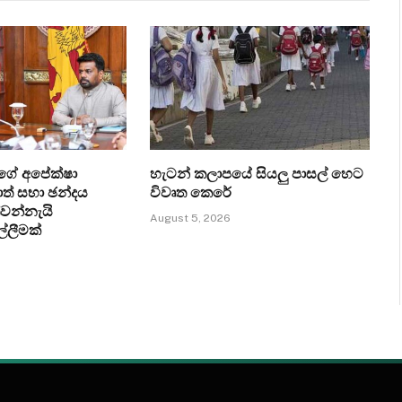
ගේ අපේක්ෂා
හැටන් කලාපයේ සියලු පාසල් හෙට
ත් සභා ඡන්දය
විවෘත කෙරේ
්වන්නැයි
August 5, 2026
ල්ලීමක්