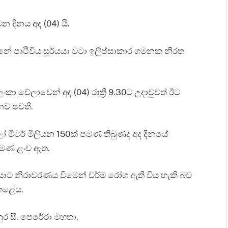
 දිනය අද (04) යි.
ුවන්නේ පෘථිවිය සූර්යයා වටා ඉලිප්සාකාර ගමනක නිරත
ලංකා වේලාවෙන් අද (04) රාත්‍රී 9.30ට උදාවුවත් ඊට
නව පවතී.
ෝ මීටර් මිලියන 150ක් පමණ තිබුණද අද දිනයේ
පමණ ළංව ඇත.
්යයාට නිරාවරණය වීමෙන් චර්ම රෝග ඇති විය හැකි බව
 කළේය.
නුර සී. පෙරේරා මහතා,