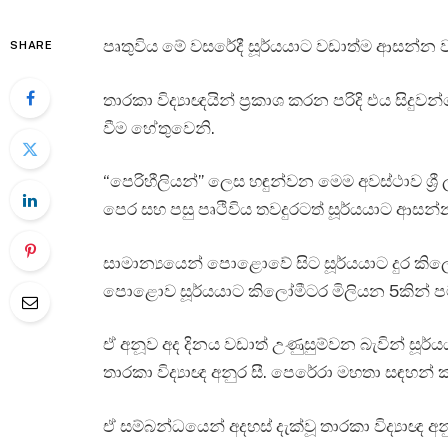
පෘතුවිය මේ වසරේදී සූර්යයාට වඩාත්ම ආසන්න වන
SHARE
තාරකා විද්‍යාඥයින් ප්‍රකාශ කරන පරිදි එය සිද
වීම හේතුවෙනි.
“පෙරිහීලියන්” ලෙස හඳුන්වන මෙම අවස්ථාව ශ්‍රී 
පෙර සහ පසු පෘථිවිය තවදුරටත් සූර්යයාට ආසන්
සාමාන්‍යයෙන් පොළොවේ සිට සූර්යයාට දුර කිල
පොළොව සූර්යයාට කිලෝමීටර මිලියන 5කින් 
ඒ අනූව අද දිනය වඩාත් උණුසුම්වන බැවින් සූර
තාරකා විද්‍යාඥ අනුර සී. පෙරේරා මහතා සඳහන්
ඒ සම්බන්ධයෙන් අදහස් දැක්වූ තාරකා විද්‍යාඥ අ