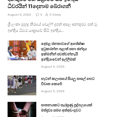
ධීවරයින් 11දෙනාම බේරාගනී
August 6, 2026
0
3
Views
ශ්‍රී ලංකා මුහුදු තීරයේ ඩෙල්ෆ් දූපත් අසල අනතුරට පත් වූ
ඉන්දීය ධීවර යාත්‍රාවේ සිටි ඉන්දීය…
දෙමළ ජනතාවගේ අපේක්ෂා
ඉටුකරන්න පළාත් සභා ඡන්දය
ඉක්මනින් පවත්වන්නැයි
ඉන්දියාවෙන් ඉල්ලීමක්
August 6, 2026
හැටන් කලාපයේ සියලු පාසල් හෙට
විවෘත කෙරේ
August 5, 2026
ඝාතනයකට සැරසුණු පුද්ගලයෙක්
මත්ද්‍රව්‍ය සමග අත්අඩංගුවට