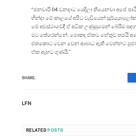
“ජනවාරි 04 වනදාට යෙදිලා තියෙනවා අපේ පෘථි
හින්දා මේ කාලයේ අපිට වැඩියෙන් සූර්යයාලෝ
මේ අවස්ථාවේදී ඒ අධික උණුසුමෙන් බේරීම සඳහා
මට තේරෙන්නේ. මොකද ඒකට හේතුව තමයි අපේ 
එතකොට වෙන වෙන ආබාධ ඇති වෙන්නට පුළුවන්
ඒක ඇඟට ගුණයි.”
SHARE.
LFN
RELATED
POSTS