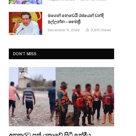
මගෙන් නෙවෙයි රජයෙන් වන්දි
ඉල්ලන්න – මෛත්‍රී
December 6, 2022
3,615
Views
DON'T MISS
අනතුරට පත් යත්‍රාවේ සිටි ඉන්දීය