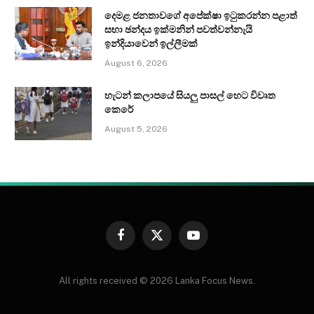
දෙමළ ජනතාවගේ අපේක්ෂා ඉටුකරන්න පළාත්
සභා ඡන්දය ඉක්මනින් පවත්වන්නැයි
ඉන්දියාවෙන් ඉල්ලීමක්
August 6, 2026
හැටන් කලාපයේ සියලු පාසල් හෙට විවෘත
කෙරේ
August 5, 2026
Facebook
X
YouTube
(Twitter)
All rights received © 2026 Lanka Focus News.