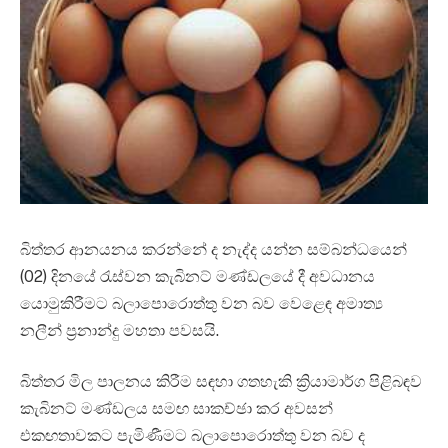
බිත්තර ආනයනය කරන්නේ ද නැද්ද යන්න සම්බන්ධයෙන්
(02) දිනයේ රැස්වන කැබිනට් මණ්ඩලයේ දී අවධානය
යොමුකිරීමට බලාපොරොත්තු වන බව වෙළෙඳ අමාත්‍ය
නලීන් ප්‍රනාන්දු මහතා පවසයි.
බිත්තර මිල පාලනය කිරීම සඳහා ගතහැකි ක්‍රියාමාර්ග පිළිබඳව
කැබිනට් මණ්ඩලය සමඟ සාකච්ඡා කර අවසන්
එකඟතාවකට පැමිණීමට බලාපොරොත්තු වන බව ද