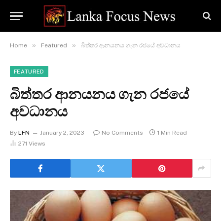
»
»
Home
Featured
බිත්තර ආනයනය ගැන රජයේ අවධානය
FEATURED
බිත්තර ආනයනය ගැන රජයේ
අවධානය
By
LFN
January 2, 2023
No Comments
1 Min Read
271
Views