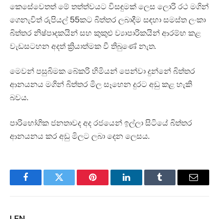
කෙසේවෙතත් මේ තත්ත්වයට විසඳුමක් ලෙස ලොරි රථ මගින්
ගෙනැවිත් රුපියල් 55කට බිත්තර ලබාදීම සඳහා සමස්ත ලංකා
බිත්තර නිෂ්පාදකයින් සහ කුකුළු ව්‍යාපාරිකයින් ආරම්භ කළ
වැඩසටහන අදත් ක්‍රියාත්මක වී තිබුණේ නැත.
මෙවන් පසුබිමක බේකරි හිමියන් පෙන්වා දුන්නේ බිත්තර
ආනයනය මගින් බිත්තර මිල සෑහෙන දුරට අඩු කළ හැකි
බවය.
පාරිභෝගික ජනතාවද අද රජයෙන් ඉල්ලා සිටියේ බිත්තර
ආනයනය කර අඩු මිලට ලබා දෙන ලෙසය.
Facebook
Twitter
Pinterest
LinkedIn
Tumblr
Email
LFN