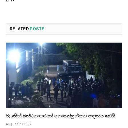
RELATED
POSTS
මැගසින් බන්ධනාගාරයේ නොසන්සුන්තාව පාලනය කරයි
August 7, 2026