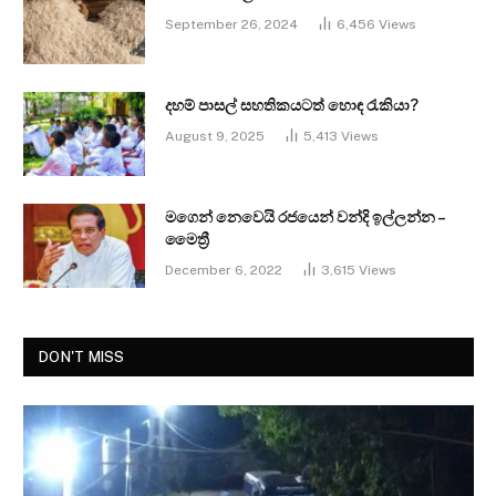
September 26, 2024
6,456
Views
දහම් පාසල් සහතිකයටත් හොඳ රැකියා?
August 9, 2025
5,413
Views
මගෙන් නෙවෙයි රජයෙන් වන්දි ඉල්ලන්න –
මෛත්‍රී
December 6, 2022
3,615
Views
DON'T MISS