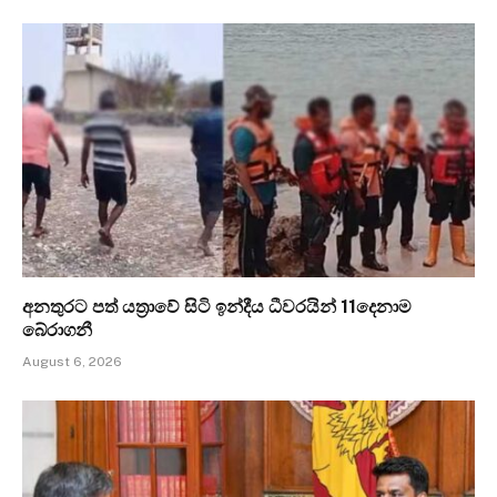
අනතුරට පත් යත්‍රාවේ සිටි ඉන්දීය ධීවරයින් 11දෙනාම
බේරාගනී
August 6, 2026