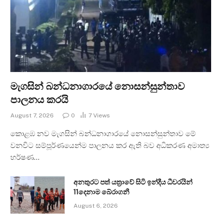
මැගසින් බන්ධනාගාරයේ නොසන්සුන්තාව
පාලනය කරයි
August 7, 2026
0
7
Views
කොළඹ නව මැගසින් බන්ධනාගාරයේ නොසන්සුන්තාව මේ
වනවිට සම්පූර්ණයෙන්ම පාලනය කර ඇති බව අධිකරණ අමාත්‍ය
හර්ෂණ…
අනතුරට පත් යත්‍රාවේ සිටි ඉන්දීය ධීවරයින්
11දෙනාම බේරාගනී
August 6, 2026