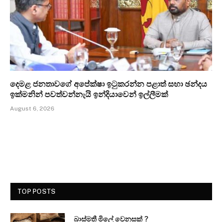
දෙමළ ජනතාවගේ අපේක්ෂා ඉටුකරන්න පළාත් සභා ඡන්දය
ඉක්මනින් පවත්වන්නැයි ඉන්දියාවෙන් ඉල්ලීමක්
August 6, 2026
TOP POSTS
බාස්මතී මිලේ වෙනසක් ?