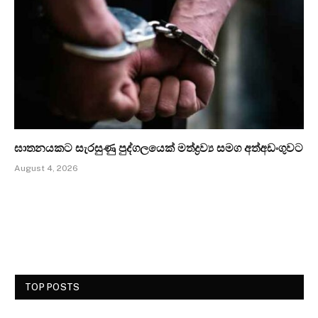
ඝාතනයකට සැරසුණු පුද්ගලයෙක් මත්ද්‍රව්‍ය සමග අත්අඩංගුවට
August 4, 2026
TOP POSTS