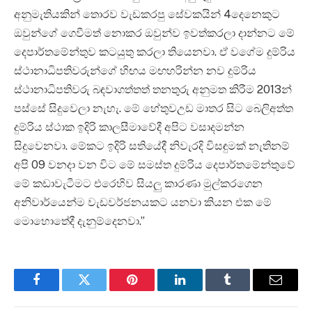
අනුමැතියකින් තොරව වැඩකරපු සේවකයින් 4දෙනෙකුට
ඔවුන්ගේ ගෙවීමත් නොකර ඔවුන්ව ඉවත්කරලා දාන්නට මේ
‌දෙපාර්තමේන්තුව කටයුතු කරලා තියෙනවා. ඒ වගේම දුම්රිය
ස්ථානාධිපතිවරුන්ගේ හිඟය මඟහරින්න නව දුම්රිය
ස්ථානාධිපතිවරු බඳවාගත්තත් තනතුරු අනුමත කිරීම 2013න්
පස්සේ සිදුවෙලා නැහැ. මේ හේතුවඋඩ මාතර සිට බෙලිඅත්ත
දුම්රිය ස්ථාක ඉදිරි කාලසීමාවේදී අපිට වසාදමන්න
සිදුවෙනවා. මේකට ඉදිරි සතියේදී නිවැරදි විසඳුමක් නැතිනම්
අපි 09 වනදා වන විට මේ සමස්ත දුම්රිය දෙපාර්තමේන්තුවේ
මේ කඩාවැටීමට එරෙහිව සියලු කාරණා මුල්කරගෙන
අනිවාර්යෙන්ම වැඩවර්ජනයකට යනවා කියන එක මේ
මොහොතේදී දැනුම්දෙනවා.”
Facebook
Twitter
Pinterest
LinkedIn
Tumblr
Email