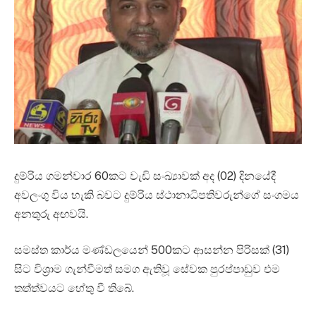
දුම්රිය ගමන්වාර 60කට වැඩි සංඛ්‍යාවක් අද (02) දිනයේදී
අවලංගු විය හැකි බවට දුම්රිය ස්ථානාධිපතිවරුන්ගේ සංගමය
අනතුරු අඟවයි.
සමස්ත කාර්ය මණ්ඩලයෙන් 500කට ආසන්න පිරිසක් (31)
සිට විශ්‍රාම ගැන්වීමත් සමග ඇතිවූ සේවක පුරප්පාඩුව එම
තත්ත්වයට හේතු වී තිබේ.