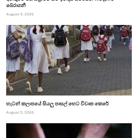
බේරාගනී
August 6, 2026
හැටන් කලාපයේ සියලු පාසල් හෙට විවෘත කෙරේ
August 5, 2026