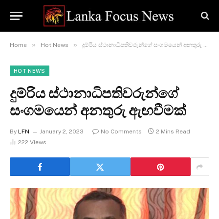
»
»
Home
Hot News
දුම්රිය ස්ථානාධිපතිවරුන්ගේ සංගමයෙන් අනතුරු ඇඟවීමක්
HOT NEWS
දුම්රිය ස්ථානාධිපතිවරුන්ගේ
සංගමයෙන් අනතුරු ඇඟවීමක්
By
LFN
January 2, 2023
No Comments
2 Mins Read
222
Views