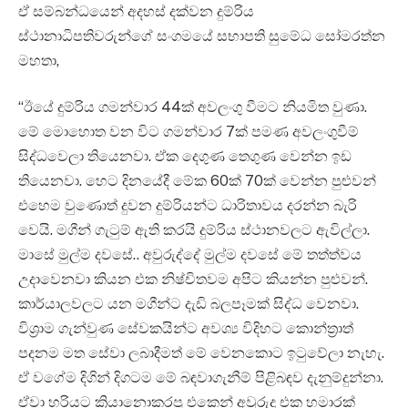
ඒ සම්බන්ධයෙන් අදහස් දක්වන දුම්රිය
ස්ථානාධිපතිවරුන්ගේ සංගමයේ සභාපති සුමේධ සෝමරත්න
මහතා,
“ඊයේ දුම්රිය ගමන්වාර 44ක් අවලංගු වීමට නියමිත වුණා.
මේ මොහොත වන විට ගමන්වාර 7ක් පමණ අවලංගුවීම්
සිද්ධවෙලා තියෙනවා. ඒක දෙගුණ තෙගුණ වෙන්න ඉඩ
තියෙනවා. හෙට දිනයේදී මේක 60ක් 70ක් වෙන්න පුළුවන්
එහෙම වුණොත් දුවන දුම්රියන්ට ධාරිතාවය දරන්න බැරි
වෙයි. මගීන් ගැටුම් ඇති කරයි දුම්රිය ස්ථානවලට ඇවිල්ලා.
මාසේ මුල්ම දවසේ.. අවුරුද්දේ මුල්ම දවසේ මේ තත්ත්වය
උදාවෙනවා කියන එක නිෂ්චිතවම අපිට කියන්න පුළුවන්.
කාර්යාලවලට යන මගීන්ට දැඩි බලපෑමක් සිද්ධ වෙනවා.
විශ්‍රාම ගැන්වුණ සේවකයින්ට අවශ්‍ය විදිහට කොන්ත්‍රාත්
පදනම මත සේවා ලබාදීමත් මේ වෙනකොට ඉටුවේලා නැහැ.
ඒ වගේම දිගින් දිගටම මේ බඳවාගැනීම් පිළිබඳව දැනුම්දුන්නා.
ඒවා හරියට ක්‍රියානොකරපු එකෙන් අවුරුදු එක හමාරක්