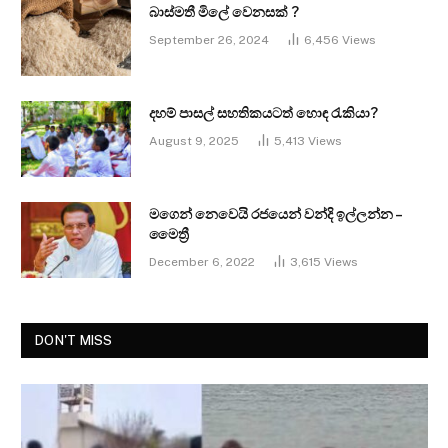
බාස්මතී මිලේ වෙනසක් ?
September 26, 2024
6,456
Views
දහම් පාසල් සහතිකයටත් හොඳ රැකියා?
August 9, 2025
5,413
Views
මගෙන් නෙවෙයි රජයෙන් වන්දි ඉල්ලන්න –
මෛත්‍රී
December 6, 2022
3,615
Views
DON'T MISS