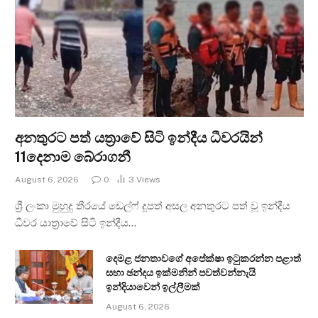
අනතුරට පත් යත්‍රාවේ සිටි ඉන්දීය ධීවරයින්
11දෙනාම බේරාගනී
August 6, 2026
0
3
Views
ශ්‍රී ලංකා මුහුදු තීරයේ ඩෙල්ෆ් දූපත් අසල අනතුරට පත් වූ ඉන්දීය
ධීවර යාත්‍රාවේ සිටි ඉන්දීය…
දෙමළ ජනතාවගේ අපේක්ෂා ඉටුකරන්න පළාත්
සභා ඡන්දය ඉක්මනින් පවත්වන්නැයි
ඉන්දියාවෙන් ඉල්ලීමක්
August 6, 2026