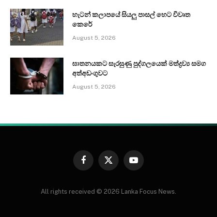
හැටන් කලාපයේ සියලු පාසල් හෙට විවෘත
කෙරේ
August 5, 2026
ඝාතනයකට සැරසුණු පුද්ගලයෙක් මත්ද්‍රව්‍ය සමග
අත්අඩංගුවට
August 5, 2026
Facebook
X
YouTube
(Twitter)
All rights received © 2026 Lanka Focus News.