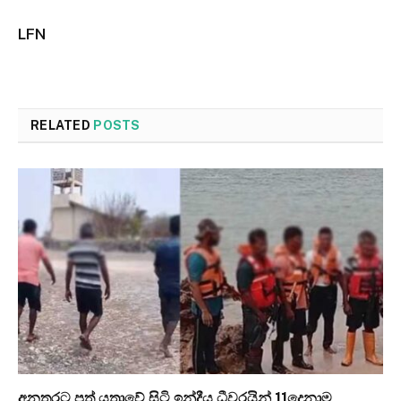
LFN
RELATED
POSTS
අනතුරට පත් යත්‍රාවේ සිටි ඉන්දීය ධීවරයින් 11දෙනාම