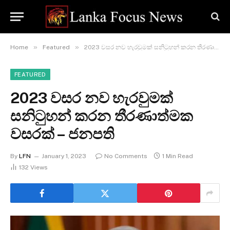
»
»
Home
Featured
2023 වසර නව හැරවුමක් සනිටුහන් කරන තීරණාත්මක වසරක් – ජනපති
FEATURED
2023 වසර නව හැරවුමක්
සනිටුහන් කරන තීරණාත්මක
වසරක් – ජනපති
By
LFN
January 1, 2023
No Comments
1 Min Read
132
Views