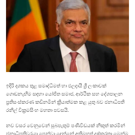
ඉදිරි දශකය තුළ සමෘද්ධිමත් හා ඵලදායී ශ්‍රී ලංකාවක්
ගොඩනැඟීම සඳහා යෝජිත සමාජ, ආර්ථික සහ දේශපාලන
ප්‍රතිසංස්කරණ කඩිනමින් ක්‍රියාත්මක කළ යුතු බව ජනාධිපති
රනිල් වික්‍රමසිංහ මහතා පවසයි.
නව වසර වෙනුවෙන් සුබපැතුම් පණිවිඩයක් නිකුත් කරමින්
ජනාධිපතිවරයා පෙන්වා දෙන්නේ අතිමහත් දුෂ්කරතා මෙන්ම