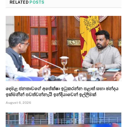
RELATED
POSTS
දෙමළ ජනතාවගේ අපේක්ෂා ඉටුකරන්න පළාත් සභා ඡන්දය
ඉක්මනින් පවත්වන්නැයි ඉන්දියාවෙන් ඉල්ලීමක්
August 6, 2026