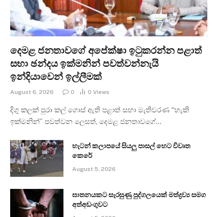
දෙමළ ජනතාවගේ අපේක්ෂා ඉටුකරන්න පළාත්
සභා ඡන්දය ඉක්මනින් පවත්වන්නැයි
ඉන්දියාවෙන් ඉල්ලීමක්
August 6, 2026
0
0
Views
දිගු කලක් පුරා කල් ගොස් ඇති පළාත් සභා මැතිවරණ “හැකි
ඉක්මනින්” පවත්වන ලෙසත්, දෙමළ ජනතාවගේ…
හැටන් කලාපයේ සියලු පාසල් හෙට විවෘත
කෙරේ
August 5, 2026
ඝාතනයකට සැරසුණු පුද්ගලයෙක් මත්ද්‍රව්‍ය සමග
අත්අඩංගුවට