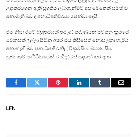
උදාකරගෙන ඇති ප්‍රගතිය ලබාගැනීමට අප මෙතෙක් සමත් වී
නොමැති බව ද ජනාධිපතිවරයා පෙන්වා දෙයි.
එම නිසා රටේ බහුතරයක් තරුණ තරුණියන් පවතින ක්‍රමයේ
වෙනසක් ඉල්ලා සිටින අතර එය කිසිසේත් නොසලකා හැරිය
නොහැකි බව ජනාධිපති රනිල් වික්‍රමසිංහ මහතා සිය
සුබපැතුම් පණිවිඩයෙන් වැඩිදුරටත් සඳහන් කර ඇත.
Facebook
Twitter
Pinterest
LinkedIn
Tumblr
Email
LFN