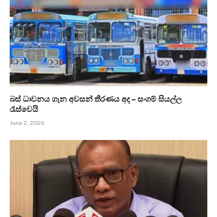
බස් ධාවනය ගැන අවසන් තීරණය අද – සංගම් සියල්ල
රැස්වෙයි
June 2, 2026