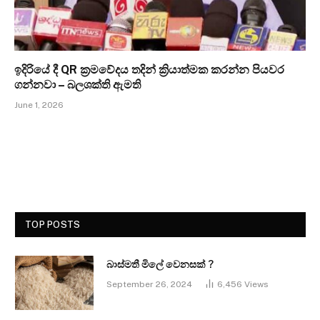
ඉදිරියේ දී QR ක්‍රමවේදය තදින් ක්‍රියාත්මක කරන්න පියවර
ගන්නවා – බලශක්ති ඇමති
June 1, 2026
TOP POSTS
බාස්මතී මිලේ වෙනසක් ?
September 26, 2024
6,456
Views