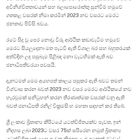
අවිනිශ්චිතතාවයන් සහ බලාපොරොත්තු සුන්වීම් හමුවේ
ගතකළ වසරක් නිමා කරමින් 2023 නව වසරට මෙරට
ජනතාව පිවිසි බවය.
රටේ සිදූ වූ පෙර නොවූ විරූ ආර්ථික කඩාවැටීම හමුවේ
මෙරට සියලුදෙනා මත පැටවී ඇති විශාල බර සහ බහුතරයක්
අත්විඳින ලද පසුබෑම පිළිබඳ මනා වැටහීමක් ඇති බව
ජනාධිපතිවරයා පවසයි.
දැනටමත් මෙම අයහපත් කාලය පසුකර ඇති බවට තමන්
විශ්වාස කරන බවත් 2023 නව වසර මෙරට ආර්ථිකයේ නව
හැරවුමක් සනිටුහන් කරන තීරණාත්මක වසරක් වනු ඇති
බවත් ජනාධිපති රනිල් වික්‍රමසිංහ මහතා සඳහන් කර තිබේ.
ශ්‍රී ලංකාව බ්‍රිතාන්‍ය කිරීටයේ යටත්විජිතයක්ව පැවත, ඉන්
නිදහස ලබා 2023ට වසර 75ක් සපිරෙන නමුත් බ්‍රිතාන්‍ය
යටත්විජිතයක් ලෙස පැවත නිදහස ලැබූ අනෙක් රටවල්