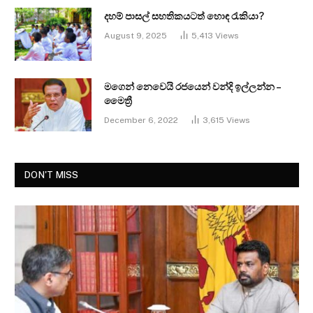
දහම් පාසල් සහතිකයටත් හොඳ රැකියා?
August 9, 2025
5,413
Views
මගෙන් නෙවෙයි රජයෙන් වන්දි ඉල්ලන්න –
මෛත්‍රී
December 6, 2022
3,615
Views
DON'T MISS