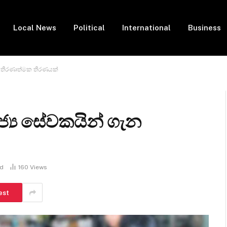
Local News
Political
International
Business
ැන තීරණාත්මක තීරණයක්
ාජ්‍ය සේවකයින් ගැන
ad
160
Views
est