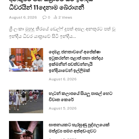
ධීවරයින් 11දෙනාම බේරාගනී
August 6, 2026
0
2
Views
ශ්‍රී ලංකා මුහුදු තීරයේ ඩෙල්ෆ් දූපත් අසල අනතුරට පත් වූ
ඉන්දීය ධීවර යාත්‍රාවේ සිටි ඉන්දීය…
දෙමළ ජනතාවගේ අපේක්ෂා
ඉටුකරන්න පළාත් සභා ඡන්දය
ඉක්මනින් පවත්වන්නැයි
ඉන්දියාවෙන් ඉල්ලීමක්
August 6, 2026
හැටන් කලාපයේ සියලු පාසල් හෙට
විවෘත කෙරේ
August 5, 2026
ඝාතනයකට සැරසුණු පුද්ගලයෙක්
මත්ද්‍රව්‍ය සමග අත්අඩංගුවට