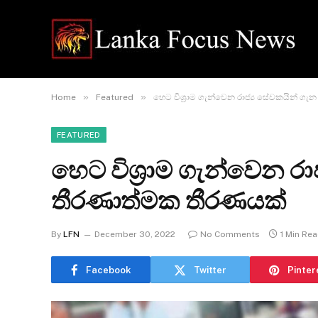
»
»
Home
Featured
හෙට විශ්‍රාම ගැන්වෙන රාජ්‍ය සේවකයින් ග
FEATURED
හෙට විශ්‍රාම ගැන්වෙන ර
තීරණාත්මක තීරණයක්
By
LFN
December 30, 2022
No Comments
1 Min Re
Facebook
Twitter
Pinter