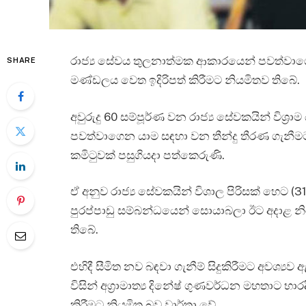
රාජ්‍ය සේවය තුලනාත්මක ආකාරයෙන් පවත්වාගෙ
SHARE
මණ්ඩලය වෙත ඉදිරිපත් කිරීමට නියමිතව තිබේ.
අවුරුදු 60 සම්පූර්ණ වන රාජ්‍ය සේවකයින් විශ්
පවත්වාගෙන යාම සඳහා වන තීන්දු තීරණ ගැනීමට අ
කමිටුවක් පසුගියදා පත්කෙරුණි.
ඒ අනුව රාජ්‍ය සේවකයින් විශාල පිරිසක් හෙට (31
පුරප්පාඩු සම්බන්ධයෙන් සොයාබලා ඊට අදාළ නිර
තිබේ.
එහිදී සීමිත නව බඳවා ගැනීම් සිදුකිරීමට අවශ්‍යව
විසින් අග්‍රාමාත්‍ය දිනේෂ් ගුණවර්ධන මහතාට භ
කිරීමට නියමිත බව වාර්තා වේ.