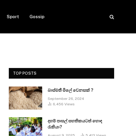
Sport
Gossip
TOP POSTS
බාස්මතී මිලේ වෙනසක් ?
September 26, 2024
6,456
Views
දහම් පාසල් සහතිකයටත් හොඳ
රැකියා?
August 9, 2025
5,413
Views