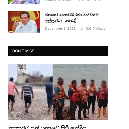
මගෙන් නෙවෙයි රජයෙන් වන්දි
ඉල්ලන්න – මෛත්‍රී
December 6, 2022
3,615
Views
DON'T MISS
අනතුරට පත් යත්‍රාවේ සිටි ඉන්දීය