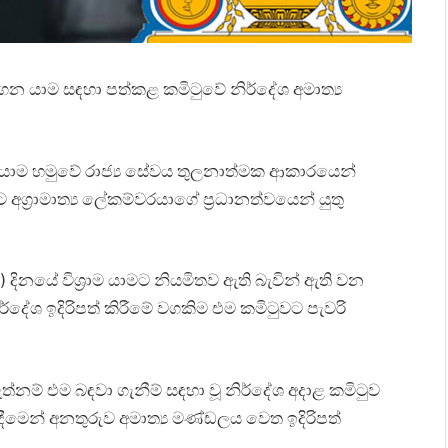
න යාම සඳහා පත්කළ කමිටුවේ නිර්දේශ අමාත්‍ය
‍රාම යාම හමුවේ රාජ්‍ය සේවය තුලනාත්මක ආකාරයෙන්
ග්‍රාමාත්‍ය ලේකම්වරයාගේ ප්‍රධානත්වයෙන් යුතු
) දිනයේ විශ්‍රාම යාමට නියමිතව ඇති බැවින් ඇති වන
්දේශ ඉදිරිපත් කිරීමේ වගකිම එම කමිටුවට පැවරි
 ඇත්නම් එම බඳවා ගැනීම් සඳහා වූ නිර්දේශ අදාළ කමිටුව
ාරදීමෙන් අනතුරුව අමාත්‍ය මණ්ඩලය වෙත ඉදිරිපත්