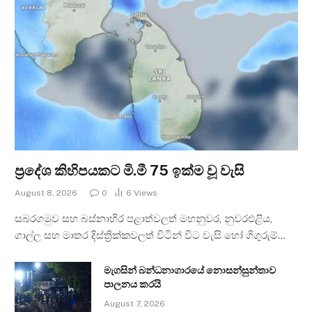
ප්‍රදේශ කිහිපයකට මි.මී 75 ඉක්ම වූ වැසි
August 8, 2026
0
6
Views
සබරගමුව සහ බස්නාහිර පළාත්වලත් මහනුවර, නුවරඑළිය,
ගාල්ල සහ මාතර දිස්ත්‍රික්කවලත් විටින් විට වැසි හෝ ගිගුරුම්…
මැගසින් බන්ධනාගාරයේ නොසන්සුන්තාව
පාලනය කරයි
August 7, 2026