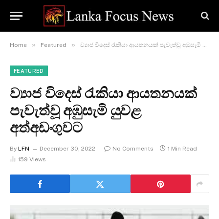
»
»
Home
Featured
ව්‍යාජ විදෙස් රැකියා ආයතනයක් පැවැත්වූ අඹුසැමි යුවළ අත්අඩංගුවට
FEATURED
ව්‍යාජ විදෙස් රැකියා ආයතනයක්
පැවැත්වූ අඹුසැමි යුවළ
අත්අඩංගුවට
By
LFN
December 30, 2022
No Comments
1 Min Read
159
Views