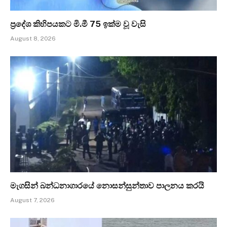
ප්‍රදේශ කිහිපයකට මි.මී 75 ඉක්ම වූ වැසි
August 8, 2026
මැගසින් බන්ධනාගාරයේ නොසන්සුන්තාව පාලනය කරයි
August 7, 2026