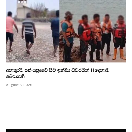
අනතුරට පත් යත්‍රාවේ සිටි ඉන්දීය ධීවරයින් 11දෙනාම
බේරාගනී
August 6, 2026