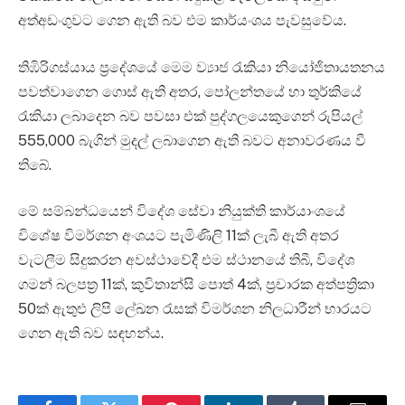
අත්අඩංගුවට ගෙන ඇති බව එම කාර්යංශය පැවසුවේය.
තිඹිරිගස්යාය ප්‍රදේශයේ මෙම ව්‍යාජ රැකියා නියෝජිතායතනය
පවත්වාගෙන ගොස් ඇති අතර, පෝලන්තයේ හා තුර්කියේ
රැකියා ලබාදෙන බව පවසා එක් පුද්ගලයෙකුගෙන් රුපියල්
555,000 බැගින් මුදල් ලබාගෙන ඇති බවට අනාවරණය වී
තිබේ.
මේ සම්බන්ධයෙන් විදේශ සේවා නියුක්ති කාර්යාංශයේ
විශේෂ විමර්ශන අංශයට පැමිණිලි 11ක් ලැබී ඇති අතර
වැටලීම සිදුකරන අවස්ථාවේදී එම ස්ථානයේ තිබී, විදේශ
ගමන් බලපත්‍ර 11ක්, කුවිතාන්සි පොත් 4ක්, ප්‍රචාරක අත්පත්‍රිකා
50ක් ඇතුළු ලිපි ලේඛන රැසක් විමර්ශන නිලධාරීන් භාරයට
ගෙන ඇති බව සඳහන්ය.