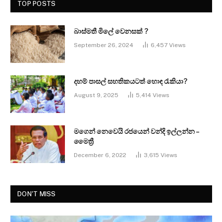
TOP POSTS
බාස්මතී මිලේ වෙනසක් ?
September 26, 2024
6,457
Views
දහම් පාසල් සහතිකයටත් හොඳ රැකියා?
August 9, 2025
5,414
Views
මගෙන් නෙවෙයි රජයෙන් වන්දි ඉල්ලන්න –
මෛත්‍රී
December 6, 2022
3,615
Views
DON'T MISS