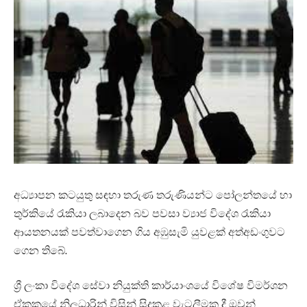
අධ්‍යාපන කටයුතු සඳහා තරුණ තරුණියන්ට පෝලන්තයේ හා
තුර්කියේ රැකියා ලබාදෙන බව පවසා ව්‍යාජ විදේශ රැකියා
ආයතනයක් පවත්වාගෙන ගිය අඹුසැමි යුවළක් අත්අඩංගුවට
ගෙන තිබේ.
ශ්‍රී ලංකා විදේශ සේවා නියුක්ති කාර්යාංශයේ විශේෂ විමර්ශන
ඒකකයේ නිලධාරින් විසින් සිදුකළ වැටලීමක දී ඔවුන්