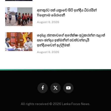
අනතුරට පත් යත්‍රාවේ සිටි ඉන්දීය ධීවරයින්
11දෙනාම බේරාගනී
August 6, 2026
දෙමළ ජනතාවගේ අපේක්ෂා ඉටුකරන්න පළාත්
සභා ඡන්දය ඉක්මනින් පවත්වන්නැයි
ඉන්දියාවෙන් ඉල්ලීමක්
August 6, 2026
Facebook
X
YouTube
(Twitter)
All rights received © 2026 Lanka Focus News.