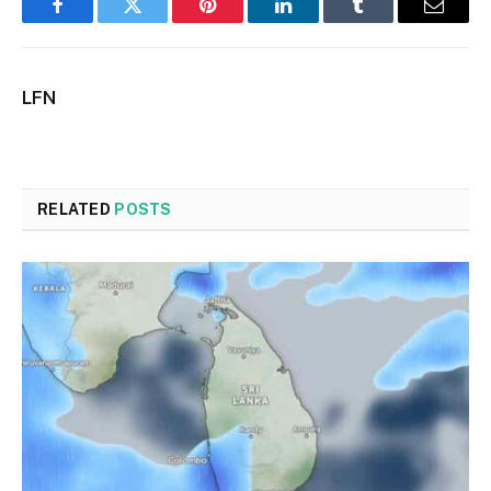
Facebook
Twitter
Pinterest
LinkedIn
Tumblr
Email
LFN
RELATED
POSTS