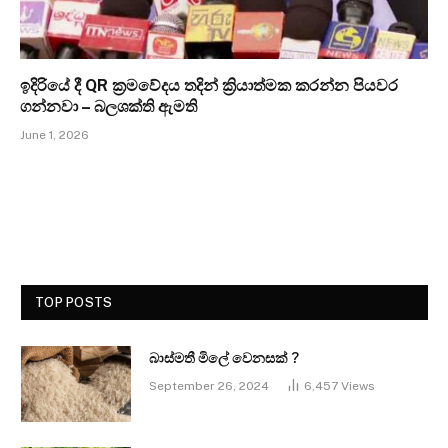
ඉදිරියේ දී QR ක්‍රමවේදය තදින් ක්‍රියාත්මක කරන්න පියවර
ගන්නවා – බලශක්ති ඇමති
June 1, 2026
TOP POSTS
බාස්මතී මිලේ වෙනසක් ?
September 26, 2024
6,457
Views