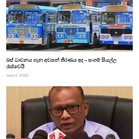
බස් ධාවනය ගැන අවසන් තීරණය අද – සංගම් සියල්ල
රැස්වෙයි
June 2, 2026