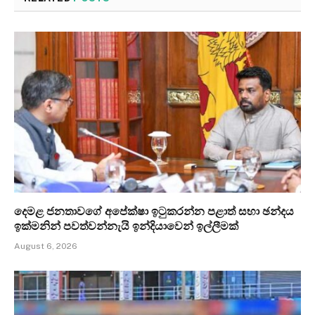
දෙමළ ජනතාවගේ අපේක්ෂා ඉටුකරන්න පළාත් සභා ඡන්දය
ඉක්මනින් පවත්වන්නැයි ඉන්දියාවෙන් ඉල්ලීමක්
August 6, 2026