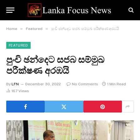
»
»
Home
Featured
පුංචි ඡන්දෙට සජබ සම්මුඛ පරීක්ෂණ අරඹයි
FEATURED
පුංචි ඡන්දෙට සජබ සම්මුඛ
පරීක්ෂණ අරඹයි
By
LFN
December 30, 2022
No Comments
1 Min Read
167
Views