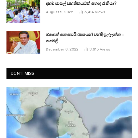
දහම් පාසල් සහතිකයටත් හොඳ රැකියා?
August 9, 2025
5,414
Views
මගෙන් නෙවෙයි රජයෙන් වන්දි ඉල්ලන්න –
මෛත්‍රී
December 6, 2022
3,615
Views
DON'T MISS