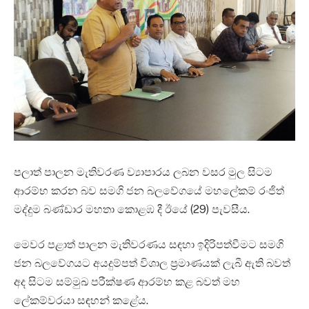
පලාත් පාලන මැතිවරණ ව්‍යාපාරය ලබන වසර මුල සිටම
ආරම්භ කරන බව සමගි ජන බලවේගයේ මහලේකම් රංජිත්
මද්දුම බණ්ඩාර මහතා කොළඹ දී ඊයේ (29) පැවසීය.
මෙවර පළාත් පාලන මැතිවරණය සඳහා ඉදිරිපත්වීමට සමගි
ජන බලවේගයට අයදුම්පත් විශාල ප්‍රමාණයක් ලැබී ඇති බවත්
අද සිටම සම්මුඛ පරීක්ෂණ ආරම්භ කළ බවත් මහ
ලේකම්වරයා සඳහන් කළේය.