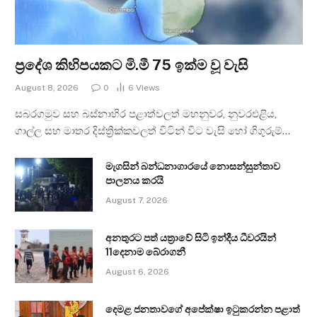
ප්‍රදේශ කිහිපයකට මි.මී 75 ඉක්ම වූ වැසි
August 8, 2026
0
6
Views
සබරගමුව සහ බස්නාහිර පළාත්වලත් මහනුවර, නුවරඑළිය,
ගාල්ල සහ මාතර දිස්ත්‍රික්කවලත් විටින් විට වැසි හෝ ගිගුරුම්…
මැගසින් බන්ධනාගාරයේ නොසන්සුන්තාව
පාලනය කරයි
August 7, 2026
අනතුරට පත් යත්‍රාවේ සිටි ඉන්දීය ධීවරයින්
11දෙනාම බේරාගනී
August 6, 2026
දෙමළ ජනතාවගේ අපේක්ෂා ඉටුකරන්න පළාත්