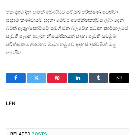
එක දිගට දින හතක් අඛණ්ඩව සම්මුඛ පරීක්ෂණ පවත්වා
සුදුසුම කණ්ඩායම සඳහා මෙවර අපේක්ෂකත්වය ලබා දෙන
බවත් ඇතුල්කෝට්ටේ සමගි ජන බලවේග ප්‍රධාන කාර්යාලයේ
පැවති පළාත් පාලන නියෝජිතයන් සඳහා පැවති සම්මුඛ
පරීක්ෂණය අතරතුර මාධ්‍ය හමුවේ අදහස් දක්වමින් ඔහු
පැවසීය.
Facebook
Twitter
Pinterest
LinkedIn
Tumblr
Email
LFN
RELATED
POSTS