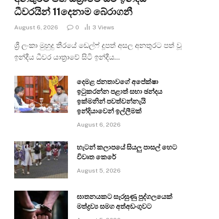
ධීවරයින් 11දෙනාම බේරාගනී
August 6, 2026
0
3
Views
ශ්‍රී ලංකා මුහුදු තීරයේ ඩෙල්ෆ් දූපත් අසල අනතුරට පත් වූ
ඉන්දීය ධීවර යාත්‍රාවේ සිටි ඉන්දීය…
දෙමළ ජනතාවගේ අපේක්ෂා
ඉටුකරන්න පළාත් සභා ඡන්දය
ඉක්මනින් පවත්වන්නැයි
ඉන්දියාවෙන් ඉල්ලීමක්
August 6, 2026
හැටන් කලාපයේ සියලු පාසල් හෙට
විවෘත කෙරේ
August 5, 2026
ඝාතනයකට සැරසුණු පුද්ගලයෙක්
මත්ද්‍රව්‍ය සමග අත්අඩංගුවට
e