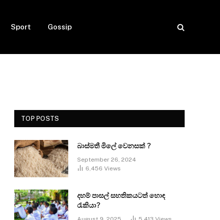
Sport
Gossip
TOP POSTS
බාස්මතී මිලේ වෙනසක් ?
September 26, 2024
6,456
Views
දහම් පාසල් සහතිකයටත් හොඳ
රැකියා?
August 9, 2025
5,413
Views