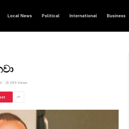
Local News
Political
International
Business
නවා
d
265
Views
est