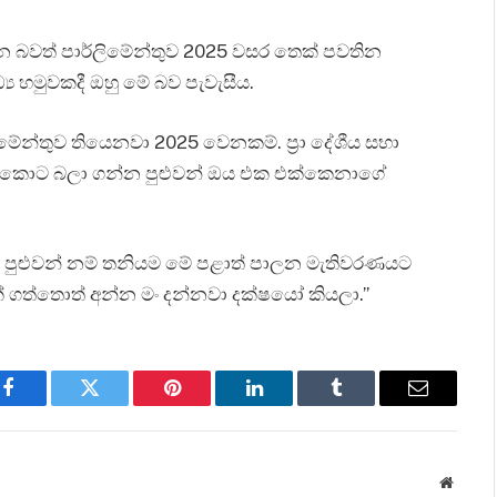
න බවත් පාර්ලිමේන්තුව 2025 වසර තෙක් පවතින
්‍ය හමුවකදී ඔහු මේ බව පැවැසීය.
ේන්තුව තියෙනවා 2025 වෙනකම්. ප්‍රා දේශීය සභා
්. එතකොට බලා ගන්න පුළුවන් ඔය එක එක්කෙනාගේ
ෂය පුළුවන් නම් තනියම මේ පළාත් පාලන මැතිවරණයට
200ක් ගත්තොත් අන්න මං දන්නවා දක්ෂයෝ කියලා.”
Facebook
Twitter
Pinterest
LinkedIn
Tumblr
Email
Websit