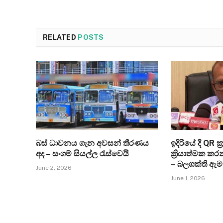
RELATED
POSTS
බස් ධාවනය ගැන අවසන් තීරණය
ඉදිරියේ දී QR ක
අද – සංගම් සියල්ල රැස්වෙයි
ක්‍රියාත්මක ක
– බලශක්ති ඇම
June 2, 2026
June 1, 2026