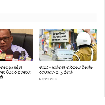
්‍රමවේදය තදින්
මාතර – හක්මණ මාර්ගයේ විශේෂ
රන්න පියවර ගන්නවා
රථවාහන සැලැස්මක්
ති
May 29, 2026