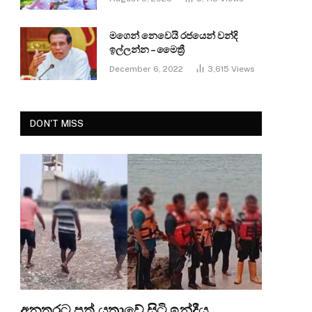
මගෙන් නෙවෙයි රජයෙන් වන්දි
ඉල්ලන්න – මෛත්‍රී
December 6, 2022
3,615
Views
DON'T MISS
අනතුරට පත් යත්‍රාවේ සිටි ඉන්දීය