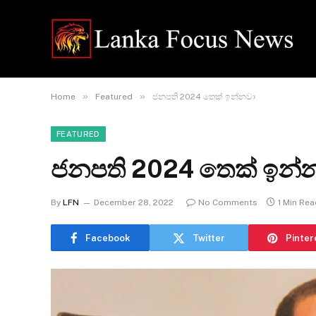
»
»
Home
Featured
ජනපති 2024 තෙක් ඉන්නවා
FEATURED
ජනපති 2024 තෙක් ඉන්
By
LFN
December 28, 2022
No Comments
1 Min Rea
Facebook
Twitter
Pinter