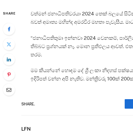
වත්මන් ජනාධිපතිවරයා 2024 තෙක් බලයේ සිටි
SHARE
බවත් අමාත්‍ය මහින්ද අමරවීර මහතා පැවැසීය. මාධ
“ජනාධිපතිතුමා ඉන්නවා 2024 වෙනකම්, පාර්ලිම
තිබ්බට ප්‍රශ්නයක් නෑ. මොන ප්‍රතිඵලය ආවත
තරම.
මම කියන්නේ හොඳම දේ ශ්‍රී ලංකා නිදහස් පක්
ඉදිරිපත් වන්න අපි නැතිව. මන්ත්‍රීවරු 100ක් 
SHARE.
LFN