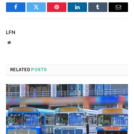
Facebook
Twitter
Pinterest
LinkedIn
Tumblr
Email
LFN
Website
RELATED
POSTS