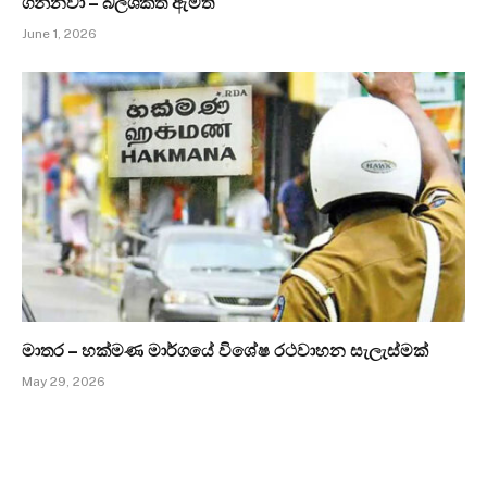
ගන්නවා – බලශක්ති ඇමති
June 1, 2026
මාතර – හක්මණ මාර්ගයේ විශේෂ රථවාහන සැලැස්මක්
May 29, 2026