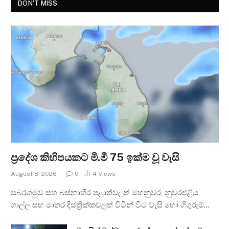
DON'T MISS
ප්‍රදේශ කිහිපයකට මි.මී 75 ඉක්ම වූ වැසි
August 8, 2026
0
4
Views
සබරගමුව සහ බස්නාහිර පළාත්වලත් මහනුවර, නුවරඑළිය,
ගාල්ල සහ මාතර දිස්ත්‍රික්කවලත් විටින් විට වැසි හෝ ගිගුරුම්…