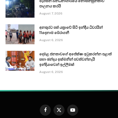
මැගසින් බන්ධනාගාරයේ නොසන්සුන්තාව
පාලනය කරයි
August 7, 2026
අනතුරට පත් යත්‍රාවේ සිටි ඉන්දීය ධීවරයින්
11දෙනාම බේරාගනී
August 6, 2026
දෙමළ ජනතාවගේ අපේක්ෂා ඉටුකරන්න පළාත්
සභා ඡන්දය ඉක්මනින් පවත්වන්නැයි
ඉන්දියාවෙන් ඉල්ලීමක්
August 6, 2026
Facebook
X
YouTube
(Twitter)