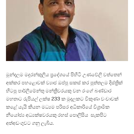
මුන්දලම මදුරන්කුලිය ප්‍රදේශයේ පිහිටි උණවේලි වත්තෙන්
අක්කර පහළොවක් ව්‍යාජ ඔප්පු සකස් කර පුත්තලම දිස්ත්‍රික්
හිටපු පාර්ලිමේන්තු මන්ත්‍රීවරයකු වන රංගේ බණ්ඩාර
මහතාට රුපියල් ලක්ෂ 233 ක මුදලකට විකුණා වංචාවක්
කළේ යැයි කියන මධ්‍යම පරිසර අධිකාරියේ විශ්‍රාමික
නියෝජ්‍ය අධ්‍යක්ෂවරයකු රහස් පොලිසිය සැකපිට
අත්අඩංගුවට ගනු ලැබීය.