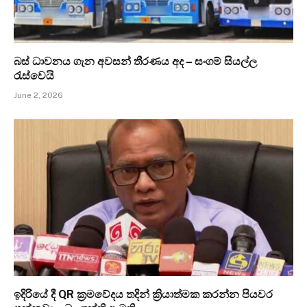
බස් ධාවනය ගැන අවසන් තීරණය අද – සංගම් සියල්ල
රැස්වෙයි
June 2, 2026
ඉදිරියේ දී QR ක්‍රමවේදය තදින් ක්‍රියාත්මක කරන්න පියවර