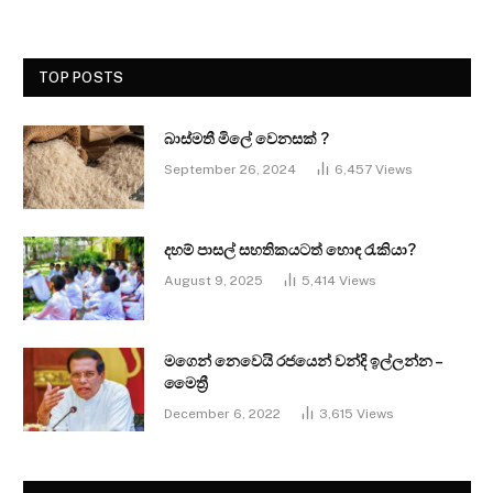
TOP POSTS
බාස්මතී මිලේ වෙනසක් ?
September 26, 2024
6,457
Views
දහම් පාසල් සහතිකයටත් හොඳ රැකියා?
August 9, 2025
5,414
Views
මගෙන් නෙවෙයි රජයෙන් වන්දි ඉල්ලන්න –
මෛත්‍රී
December 6, 2022
3,615
Views