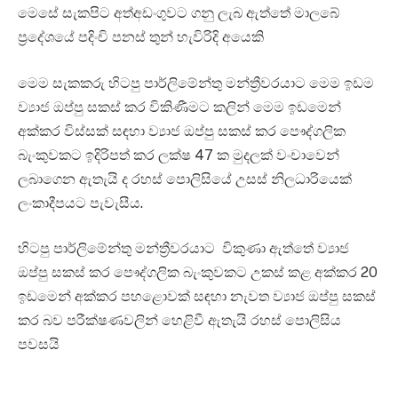
මෙසේ සැකපිට අත්අඩංගුවට ගනු ලැබ ඇත්තේ මාලබේ
ප්‍රදේශයේ පදිංචි පනස් තුන් හැවිරිදි අයෙකි
මෙම සැකකරු හිටපු පාර්ලිමේන්තු මන්ත්‍රීවරයාට මෙම ඉඩම
ව්‍යාජ ඔප්පු සකස් කර විකිණීමට කලින් මෙම ඉඩමෙන්
අක්කර විස්සක් සඳහා ව්‍යාජ ඔප්පු සකස් කර පෞද්ගලික
බැංකුවකට ඉදිරිපත් කර ලක්ෂ 47 ක මුදලක් වංචාවෙන්
ලබාගෙන ඇතැයි ද රහස් පොලිසියේ උසස් නිලධාරියෙක්
ලංකාදීපයට පැවැසීය.
හිටපු පාර්ලිමේන්තු මන්ත්‍රීවරයාට විකුණා ඇත්තේ ව්‍යාජ
ඔප්පු සකස් කර පෞද්ගලික බැංකුවකට උකස් කළ අක්කර 20
ඉඩමෙන් අක්කර පහළොවක් සඳහා නැවත ව්‍යාජ ඔප්පු සකස්
කර බව පරීක්ෂණවලින් හෙළිවී ඇතැයි රහස් පොලිසිය
පවසයි