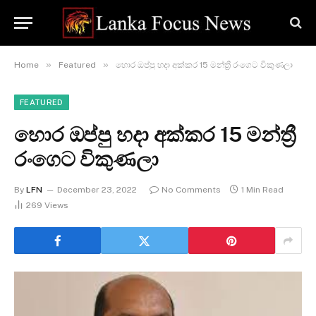
»
»
Home
Featured
හොර ඔප්පු හදා අක්කර 15 මන්ත්‍රී රංගෙට විකුණලා
FEATURED
හොර ඔප්පු හදා අක්කර 15 මන්ත්‍රී
රංගෙට විකුණලා
By
LFN
December 23, 2022
No Comments
1 Min Read
269
Views