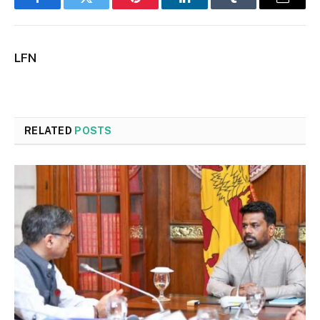
Facebook
Twitter
Pinterest
LinkedIn
Tumblr
Email
LFN
RELATED
POSTS