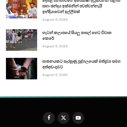
දෙමළ ජනතාවගේ අපේක්ෂා ඉටුකරන්න පළාත්
සභා ඡන්දය ඉක්මනින් පවත්වන්නැයි
ඉන්දියාවෙන් ඉල්ලීමක්
August 6, 2026
හැටන් කලාපයේ සියලු පාසල් හෙට විවෘත
කෙරේ
August 5, 2026
ඝාතනයකට සැරසුණු පුද්ගලයෙක් මත්ද්‍රව්‍ය සමග
අත්අඩංගුවට
August 5, 2026
Facebook
X
YouTube
(Twitter)