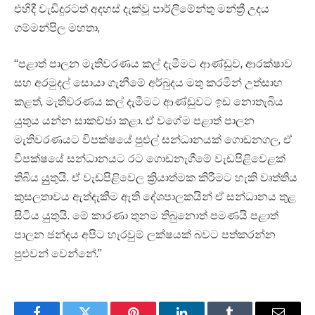
එහිදී වැඩිදුරටත් අදහස් දැක්වූ පාර්ලිමේන්තු මන්ත්‍රී උදය
ගම්මන්පිල මහතා,
“පළාත් පාලන මැතිවරණය කල් දැමීමට ආණ්ඩුව, ආරක්ෂාව
සහ අරමුදල් සොයා ගැනීමේ අර්බුදය මතු කරමින් උත්සාහ
කළත්, මැතිවරණය කල් දැමීමට ආණ්ඩුවට ඉඩ නොතැබිය
යුතුය යන්න සාකච්ඡා කළා. ඒ වගේම පළාත් පාලන
මැතිවරණයට විපක්ෂයේ පුළුල් සන්ධානයක් ගොඩනගල, ඒ
විපක්ෂයේ සන්ධානයට රට ගොඩනැගීමේ වැඩපිළිවෙළක්
තිබිය යුුතුයි. ඒ වැඩපිළිවෙල ක්‍රියාත්මක කිරීමට හැකි වෘත්තිය
කුසලතාවය ඇත්දැකීම ඇති දේශපාලකයින් ඒ සන්ධානය තුළ
සිටිය යුතුයි. මේ කාරණා තුනම තිබුනොත් පමණයි පළාත්
පාලන ඡන්දය අපිට හැරවුම් ලක්ෂයක් බවට පත්කරන්න
පුළුවන් වෙන්නේ.”