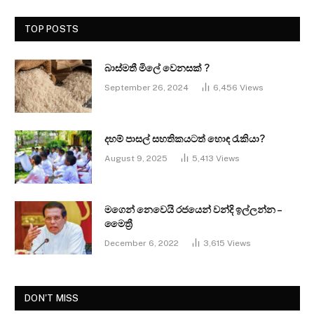
TOP POSTS
බාස්මතී මිලේ වෙනසක් ?
September 26, 2024
6,456
Views
දහම් පාසල් සහතිකයටත් හොඳ රැකියා?
August 9, 2025
5,413
Views
මගෙන් නෙවෙයි රජයෙන් වන්දි ඉල්ලන්න –
මෛත්‍රී
December 6, 2022
3,615
Views
DON'T MISS