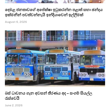
දෙමළ ජනතාවගේ අපේක්ෂා ඉටුකරන්න පළාත් සභා ඡන්දය
ඉක්මනින් පවත්වන්නැයි ඉන්දියාවෙන් ඉල්ලීමක්
August 6, 2026
බස් ධාවනය ගැන අවසන් තීරණය අද – සංගම් සියල්ල
රැස්වෙයි
June 2, 2026