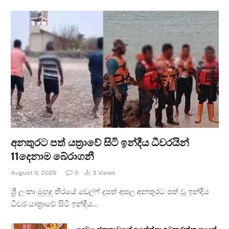
අනතුරට පත් යත්‍රාවේ සිටි ඉන්දීය ධීවරයින්
11දෙනාම බේරාගනී
August 6, 2026
0
3
Views
ශ්‍රී ලංකා මුහුදු තීරයේ ඩෙල්ෆ් දූපත් අසල අනතුරට පත් වූ ඉන්දීය
ධීවර යාත්‍රාවේ සිටි ඉන්දීය…