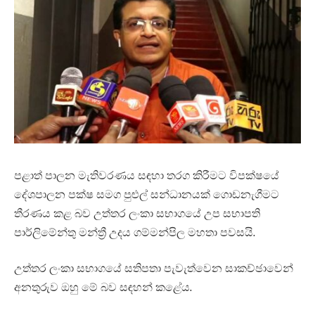
පළාත් පාලන මැතිවරණය සඳහා තරග කිරීමට විපක්ෂයේ
දේශපාලන පක්ෂ සමග පුළුල් සන්ධානයක් ගොඩනැගීමට
තීරණය කළ බව උත්තර ලංකා සභාගයේ උප සභාපති
පාර්ලිමේන්තු මන්ත්‍රී උදය ගම්මන්පිල මහතා පවසයි.
උත්තර ලංකා සභාගයේ සතිපතා පැවැත්වෙන සාකච්ඡාවෙන්
අනතුරුව ඔහු මේ බව සඳහන් කළේය.