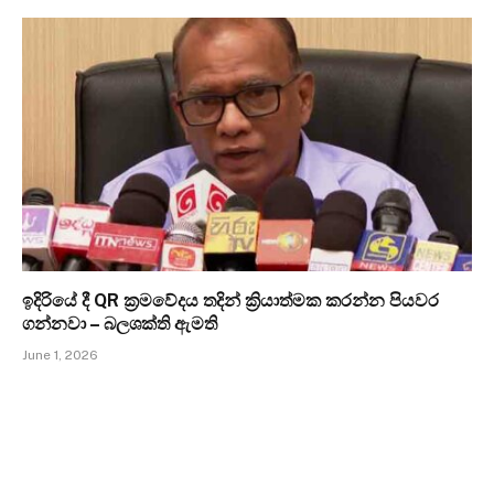
ඉදිරියේ දී QR ක්‍රමවේදය තදින් ක්‍රියාත්මක කරන්න පියවර
ගන්නවා – බලශක්ති ඇමති
June 1, 2026