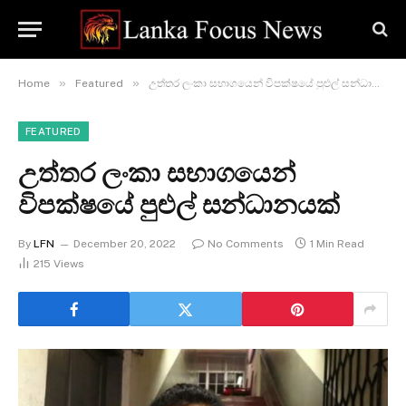
»
»
Home
Featured
උත්තර ලංකා සභාගයෙන් විපක්ෂයේ පුළුල් සන්ධානයක්
FEATURED
උත්තර ලංකා සභාගයෙන්
විපක්ෂයේ පුළුල් සන්ධානයක්
By
LFN
December 20, 2022
No Comments
1 Min Read
215
Views