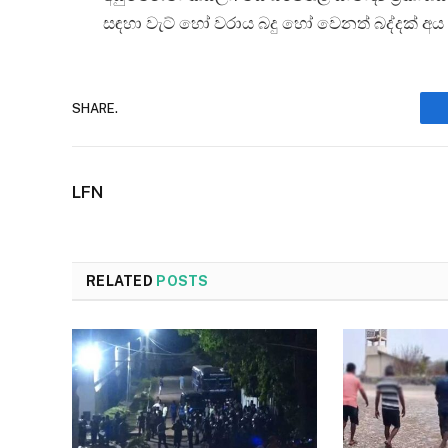
සඳහා වැට් හෝ වරාය බදු හෝ වෙනත් බද්දක් අ
SHARE.
LFN
RELATED
POSTS