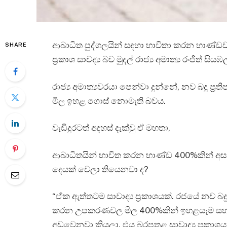
ආබාධිත පුද්ගලයින් සඳහා භාවිතා කරන භාණ්
SHARE
ප්‍රකාශ සාවද්‍ය බව මුදල් රාජ්‍ය අමාත්‍ය රංජිත් ස
රාජ්‍ය අමාත්‍යවරයා පෙන්වා දුන්නේ, නව බදු ප්
මිල ඉහළ ගොස් නොමැති බවය.
වැඩිදුරටත් අදහස් දැක්වු ඒ මහතා,
ආබාධිතයින් භාවිත කරන භාණ්ඩ 400%කින් අසා
දෙයක් වෙලා තියෙනවා ද?
“ඒක ඇත්තටම සාවාද්‍ය ප්‍රකාශයක්. රජයේ නව බද
කරන උපකරණවල මිල 400%කින් ඉහළයෑම සහ ඒ 
අඩුවෙනවා කියලා. එය බරපතළ සාවාද්‍ය ප්‍රකාශයක්