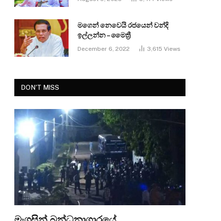
මගෙන් නෙවෙයි රජයෙන් වන්දි
ඉල්ලන්න – මෛත්‍රී
December 6, 2022
3,615
Views
DON'T MISS
මැගසින් බන්ධනාගාරයේ