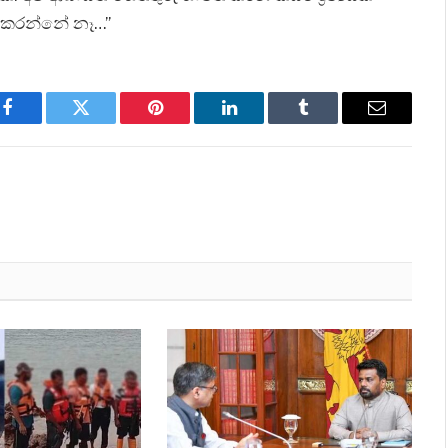
ය කරන්නේ නෑ…”
Facebook
Twitter
Pinterest
LinkedIn
Tumblr
Email