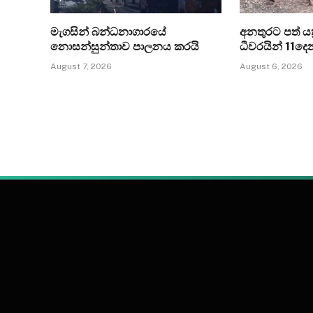
මැගසින් බන්ධනාගාරයේ
අනතුරට පත් යත්
නොසන්සුන්තාව පාලනය කරයි
ධීවරයින් 11ද
August 7, 2026
August 6, 2026