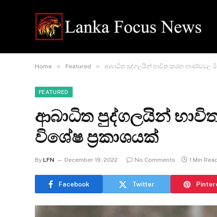
»
»
Home
Featured
ආබාධිත පුද්ගලයින් භාවිත කරන භාණ්ඩවල මි
FEATURED
ආබාධිත පුද්ගලයින් භා
විශේෂ ප්‍රකාශයක්
By
LFN
December 19, 2022
No Comments
1 Min Rea
Facebook
Twitter
Pinter