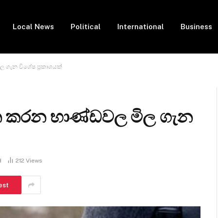
Local News
Political
International
Business
ල ගැන විශේෂ ප්‍රකාශයක්
විත කරන භාණ්ඩවල මිල ගැන
d
212
Views
est