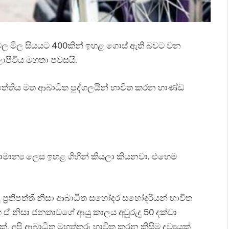
ඩවල මිල සියයට 400කින් ඉහළ ගොස් ඇති බවට වන
ියඹලාපිටිය මහතා පවසයි.
‍රතිපත්තිය මත ආබාධිත පුද්ගලයින් භාවිත කරන භාණ්ඩ
මාන්‍ය ලෙස ඉහළ ගිහින් කියලා කියනවා. එහෙම
ු ප්‍රතිපත්ති නිසා ආබාධිත සහෝදර සහෝදරියන් භාවිත
නිසා ජනතාවගේ ආයු කාලය අවුරුදු 50 දක්වා
. අපි ආබාධිත මහත්තුරු භාවිත කරන කිසිම ද්‍රව්‍යයක්