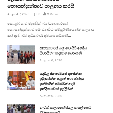
නොසන්සුන්තාව පාලනය කරයි
August 7, 2026
0
9
Views
කොළඹ නව මැගසින් බන්ධනාගාරයේ
නොසන්සුන්තාව මේ වනවිට සම්පූර්ණයෙන්ම පාලනය
කර ඇති බව අධිකරණ අමාත්‍ය හර්ෂණ…
අනතුරට පත් යත්‍රාවේ සිටි ඉන්දීය
ධීවරයින් 11දෙනාම බේරාගනී
August 6, 2026
දෙමළ ජනතාවගේ අපේක්ෂා
ඉටුකරන්න පළාත් සභා ඡන්දය
ඉක්මනින් පවත්වන්නැයි
ඉන්දියාවෙන් ඉල්ලීමක්
August 6, 2026
හැටන් කලාපයේ සියලු පාසල් හෙට
විවෘත කෙරේ