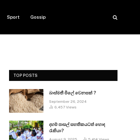
Sport
Gossip
TOP POSTS
බාස්මතී මිලේ වෙනසක් ?
September 26, 2024
6,457
Views
දහම් පාසල් සහතිකයටත් හොඳ
රැකියා?
August 9, 2025
5,414
Views