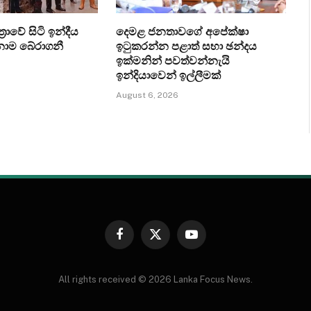
‍රාවේ සිටි ඉන්දීය
දෙමළ ජනතාවගේ අපේක්ෂා
ෙනාම බේරාගනී
ඉටුකරන්න පළාත් සභා ඡන්දය
ඉක්මනින් පවත්වන්නැයි
ඉන්දියාවෙන් ඉල්ලීමක්
August 6, 2026
Facebook
X
YouTube
(Twitter)
All rights received © 2026 Lanka Focus News.