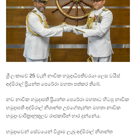
ශ්‍රී ලංකාවේ 25 වැනි නාවික හමුදාධිපතිවරයා ලෙස වයිස්
අද්මිරාල් ප්‍රියන්ත පෙරේරා මහතා පත්කර තිබේ.
නව නාවික හමුදාපති ප්‍රියන්ත පෙරේරා මහතාට හිටපු නාවික
හමුදාපති අද්මිරාල් නිශාන්ත උළුගේතැන්න මහතා නාවික
හමුදා චාරිත්‍රානුකූලව රාජකාරීන් භාර දුන්නේය.
හමුදාවෙන් සේවයෙන් විශ්‍රාම ලැබූ අද්මිරාල් නිශාන්ත