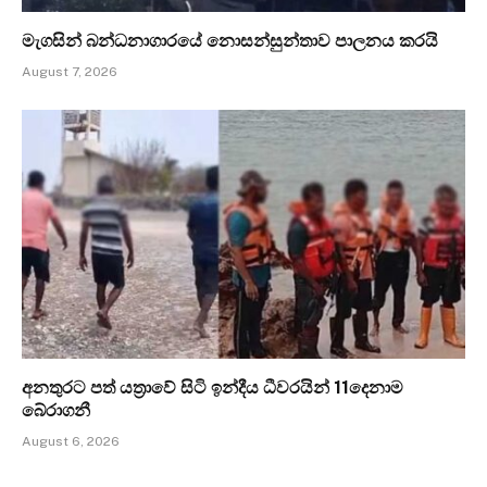
මැගසින් බන්ධනාගාරයේ නොසන්සුන්තාව පාලනය කරයි
August 7, 2026
අනතුරට පත් යත්‍රාවේ සිටි ඉන්දීය ධීවරයින් 11දෙනාම
බේරාගනී
August 6, 2026