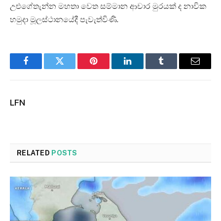
උළුගේතැන්න මහතා වෙත සම්මාන ආචාර මුරයක් ද නාවික
හමුදා මූලස්ථානයේදී පැවැත්විණි.
Facebook
Twitter
Pinterest
LinkedIn
Tumblr
Email
LFN
RELATED
POSTS