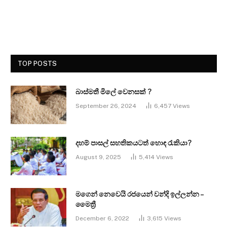
TOP POSTS
බාස්මතී මිලේ වෙනසක් ?
September 26, 2024
6,457
Views
දහම් පාසල් සහතිකයටත් හොඳ රැකියා?
August 9, 2025
5,414
Views
මගෙන් නෙවෙයි රජයෙන් වන්දි ඉල්ලන්න –
මෛත්‍රී
December 6, 2022
3,615
Views