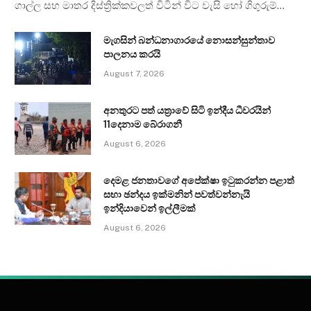
ගාල්ල සහ මාතර දිස්ත්‍රික්කවලත් විටින් විට වැසි හෝ ගිගුරුම්…
මැගසින් බන්ධනාගාරයේ නොසන්සුන්තාව
පාලනය කරයි
August 7, 2026
අනතුරට පත් යත්‍රාවේ සිටි ඉන්දීය ධීවරයින්
11දෙනාම බේරාගනී
August 6, 2026
දෙමළ ජනතාවගේ අපේක්ෂා ඉටුකරන්න පළාත්
සභා ඡන්දය ඉක්මනින් පවත්වන්නැයි
ඉන්දියාවෙන් ඉල්ලීමක්
August 6, 2026