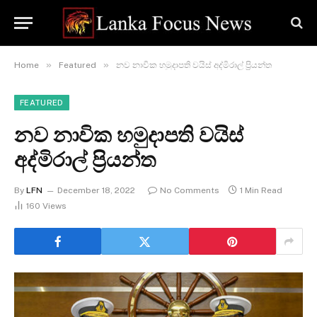
»
»
Home
Featured
නව නාවික හමුදාපති වයිස් අද්මිරාල් ප්‍රියන්ත
FEATURED
නව නාවික හමුදාපති වයිස්
අද්මිරාල් ප්‍රියන්ත
By
LFN
December 18, 2022
No Comments
1 Min Read
160
Views