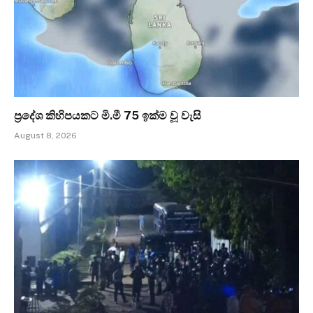
ප්‍රදේශ කිහිපයකට මි.මී 75 ඉක්ම වූ වැසි
August 8, 2026