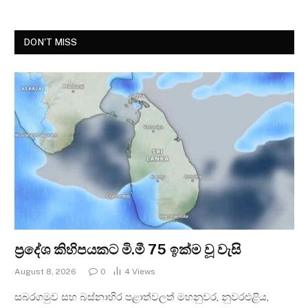
DON'T MISS
ප්‍රදේශ කිහිපයකට මි.මී 75 ඉක්ම වූ වැසි
August 8, 2026
0
4
Views
සබරගමුව සහ බස්නාහිර පළාත්වලත් මහනුවර, නුවරඑළිය,