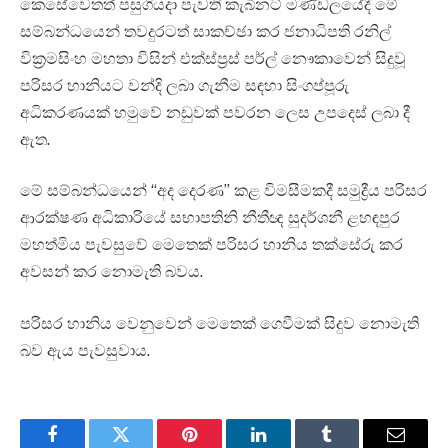
කෙසේවෙතත් පසුගියදා පැවති කැබිනට් මණ්ඩලයේදී මේ
සම්බන්ධයෙන් තවදුරටත් සාකච්ඡා කර ජනාධිපති රනිල්
වික්‍රමසිංහ මහතා විසින් එක්ස්ප්‍රස් පර්ල් නෞකාවෙන් සිදුවූ
පරිසර හානියට වන්දි ලබා ගැනීම සඳහා සිංගප්පූරු
අධිකරණයක් හමුවේ නඩුවක් පවරන ලෙස උපදෙස් ලබා දී
ඇත.
මේ සම්බන්ධයෙන් “අද දෙරණ” කළ විමසීමකදී සමුද්‍රීය පරිසර
ආරක්ෂණ අධිකාරියේ සභාපතිනි නීතීඥ සුදර්ශනී ළහඳපුර
මහත්මිය පැවසුවේ මෙතෙක් පරිසර හානිය තක්සේරු කර
අවසන් කර නොමැති බවය.
පරිසර හානිය වෙනුවෙන් මෙතෙක් ගෙවීමක් සිදුව නොමැති
බව ඇය පැවසුවාය.