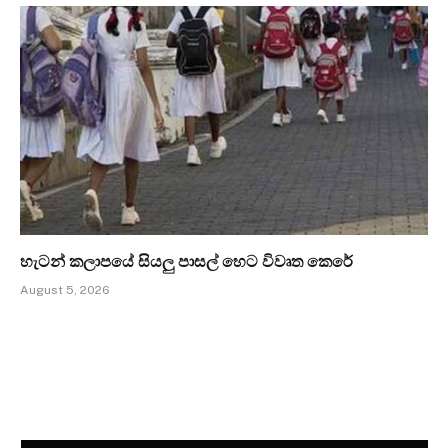
හැටන් කලාපයේ සියලු පාසල් හෙට විවෘත කෙරේ
August 5, 2026