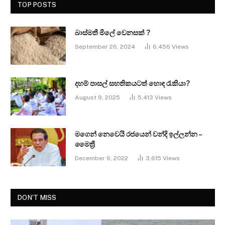
TOP POSTS
බාස්මතී මිලේ වෙනසක් ?
September 26, 2024
6,456
Views
දහම් පාසල් සහතිකයටත් හොඳ රැකියා?
August 9, 2025
5,413
Views
මගෙන් නෙවෙයි රජයෙන් වන්දි ඉල්ලන්න –
මෛත්‍රී
December 6, 2022
3,615
Views
DON'T MISS