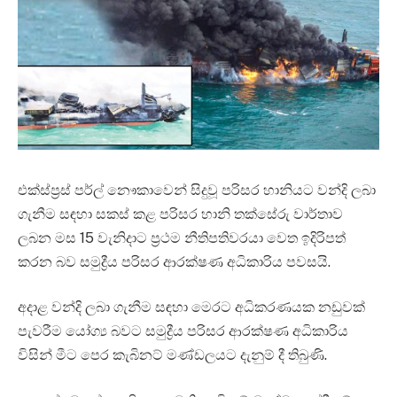
එක්ස්ප්‍රස් පර්ල් නෞකාවෙන් සිදුවූ පරිසර හානියට වන්දි ලබා
ගැනීම සඳහා සකස් කළ පරිසර හානි තක්සේරු වාර්තාව
ලබන මස 15 වැනිදාට ප්‍රථම නීතිපතිවරයා වෙත ඉදිරිපත්
කරන බව සමුද්‍රීය පරිසර ආරක්ෂණ අධිකාරිය පවසයි.
අදාළ වන්දි ලබා ගැනීම සඳහා මෙරට අධිකරණයක නඩුවක්
පැවරීම යෝග්‍ය බවට සමුද්‍රීය පරිසර ආරක්ෂණ අධිකාරිය
විසින් මීට පෙර කැබිනට් මණ්ඩලයට දැනුම් දී තිබුණි.