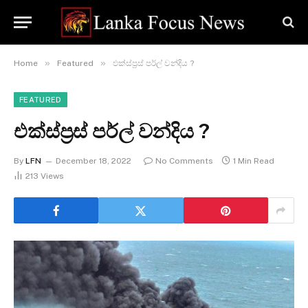
»
»
Home
Featured
එක්ස්ප්‍රස් පර්ල් වන්දිය ?
FEATURED
එක්ස්ප්‍රස් පර්ල් වන්දිය ?
By
LFN
December 18, 2022
No Comments
1 Min Read
213
Views