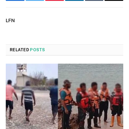
Facebook
Twitter
Pinterest
LinkedIn
Tumblr
Email
LFN
RELATED
POSTS