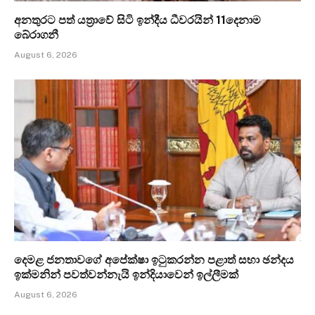
අනතුරට පත් යත්‍රාවේ සිටි ඉන්දීය ධීවරයින් 11දෙනාම
බේරාගනී
August 6, 2026
දෙමළ ජනතාවගේ අපේක්ෂා ඉටුකරන්න පළාත් සභා ඡන්දය
ඉක්මනින් පවත්වන්නැයි ඉන්දියාවෙන් ඉල්ලීමක්
August 6, 2026