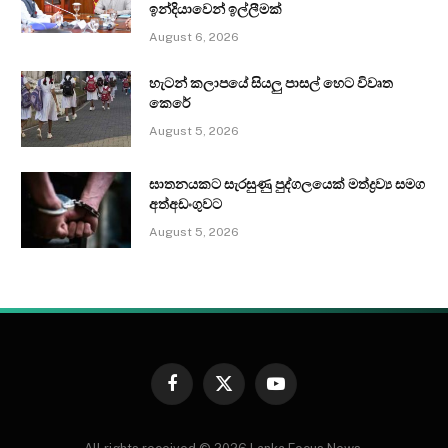
ඉන්දියාවෙන් ඉල්ලීමක්
August 6, 2026
හැටන් කලාපයේ සියලු පාසල් හෙට විවෘත
කෙරේ
August 5, 2026
ඝාතනයකට සැරසුණු පුද්ගලයෙක් මත්ද්‍රව්‍ය සමග
අත්අඩංගුවට
August 5, 2026
Facebook
X
YouTube
(Twitter)