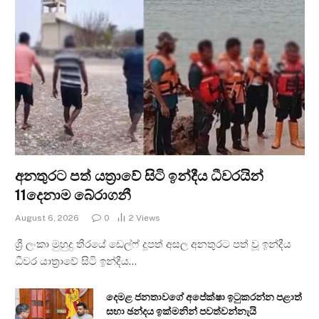
අනතුරට පත් යත්‍රාවේ සිටි ඉන්දීය ධීවරයින්
11දෙනාම බේරාගනී
August 6, 2026
0
2
Views
ශ්‍රී ලංකා මුහුදු තීරයේ ඩෙල්ෆ් දූපත් අසල අනතුරට පත් වූ ඉන්දීය
ධීවර යාත්‍රාවේ සිටි ඉන්දීය…
දෙමළ ජනතාවගේ අපේක්ෂා ඉටුකරන්න පළාත්
සභා ඡන්දය ඉක්මනින් පවත්වන්නැයි