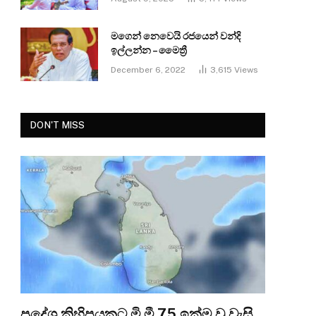
මගෙන් නෙවෙයි රජයෙන් වන්දි
ඉල්ලන්න – මෛත්‍රී
December 6, 2022
3,615
Views
DON'T MISS
ප්‍රදේශ කිහිපයකට මි.මී 75 ඉක්ම වූ වැසි