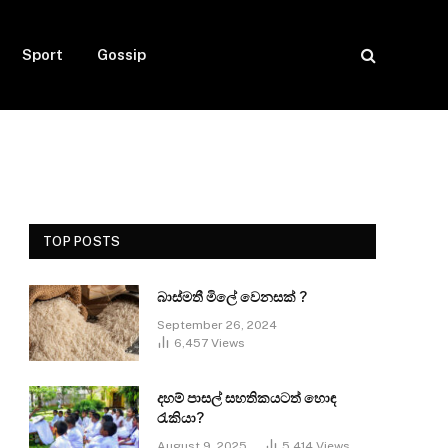
Sport
Gossip
TOP POSTS
බාස්මතී මිලේ වෙනසක් ?
September 26, 2024
6,457
Views
දහම් පාසල් සහතිකයටත් හොඳ
රැකියා?
August 9, 2025
5,414
Views