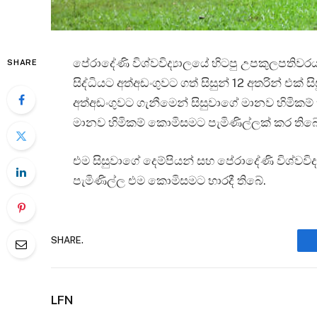
පේරාදේණි විශ්වවිද්‍යාලයේ හිටපු උපකුලපතිවරය
SHARE
සිද්ධියට අත්අඩංගුවට ගත් සිසුන් 12 අතරින් එක
අත්අඩංගුවට ගැනීමෙන් සිසුවාගේ මානව හිමිකම් ක
මානව හිමිකම් කොමිසමට පැමිණිල්ලක් කර තිබ
එම සිසුවාගේ දෙම්පියන් සහ පේරාදේණි විශ්වවිද
පැමිණිල්ල එම කොමිසමට භාරදී තිබේ.
SHARE.
LFN