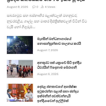
August 8, 2026
0
4
Views
සබරගමුව සහ බස්නාහිර පළාත්වලත් මහනුවර,
නුවරඑළිය, ගාල්ල සහ මාතර දිස්ත්‍රික්කවලත් විටින් විට
වැසි හෝ ගිගුරුම්…
මැගසින් බන්ධනාගාරයේ
නොසන්සුන්තාව පාලනය කරයි
August 7, 2026
අනතුරට පත් යත්‍රාවේ සිටි ඉන්දීය
ධීවරයින් 11දෙනාම බේරාගනී
August 6, 2026
දෙමළ ජනතාවගේ අපේක්ෂා
ඉටුකරන්න පළාත් සභා ඡන්දය
ඉක්මනින් පවත්වන්නැයි
ඉන්දියාවෙන් ඉල්ලීමක්