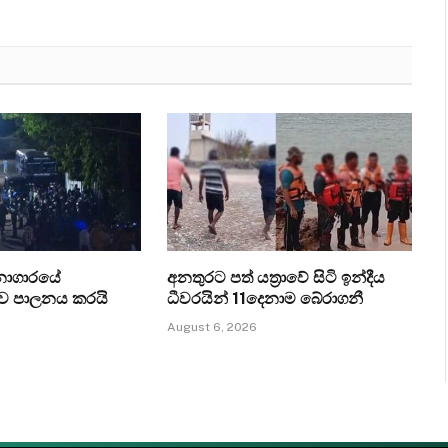
ධනාගාරයේ
අනතුරට පත් යත්‍රාවේ සිටි ඉන්දීය
ව පාලනය කරයි
ධීවරයින් 11දෙනාම බේරාගනී
August 6, 2026