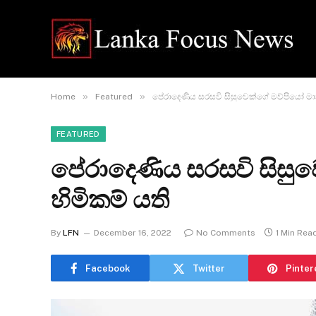
»
»
Home
Featured
පේරාදෙණිය සරසවි සිසුවෙක්ගේ මව්පියෝ මා
FEATURED
පේරාදෙණිය සරසවි සිසු
හිමිකම් යති
By
LFN
December 16, 2022
No Comments
1 Min Rea
Facebook
Twitter
Pinter