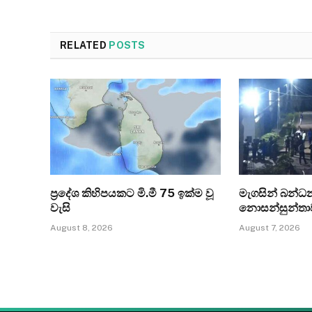
RELATED
POSTS
ප්‍රදේශ කිහිපයකට මි.මී 75 ඉක්ම වූ
මැගසින් බන්
වැසි
නොසන්සුන්තා
August 8, 2026
August 7, 2026