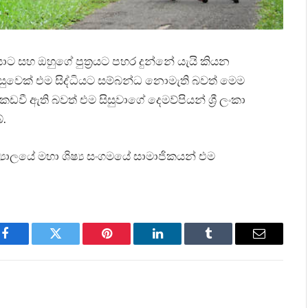
ාට සහ ඔහුගේ පුත්‍රයට පහර දුන්නේ යැයි කියන
් සිසුවෙක් එම සිද්ධියට සම්බන්ධ නොමැති බවත් මෙම
ඩවී ඇති බවත් එම සිසුවාගේ දෙමව්පියන් ශ්‍රී ලංකා
ේ.
්‍යාලයේ මහා ශිෂ්‍ය සංගමයේ සාමාජිකයන් එම
Facebook
Twitter
Pinterest
LinkedIn
Tumblr
Email