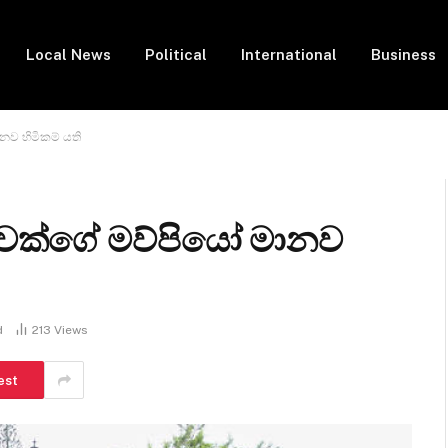
Local News
Political
International
Business
නව හිමිකම් යති
වෙක්ගේ මව්පියෝ මානව
d
213
Views
est