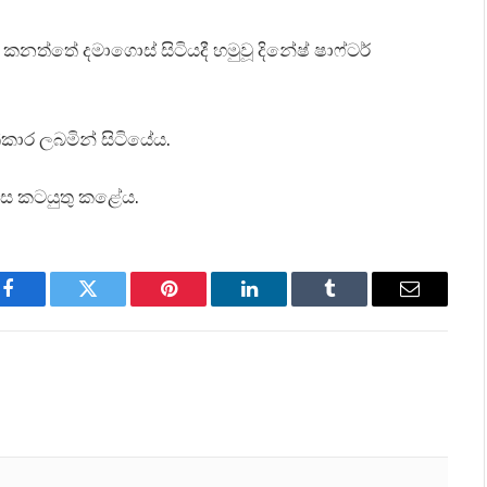
්තේ දමාගොස් සිටියදී හමුවූ දිනේෂ් ෂාෆ්ටර්
ාර ලබමින් සිටියේය.
ෙස කටයුතු කළේය.
Facebook
Twitter
Pinterest
LinkedIn
Tumblr
Email