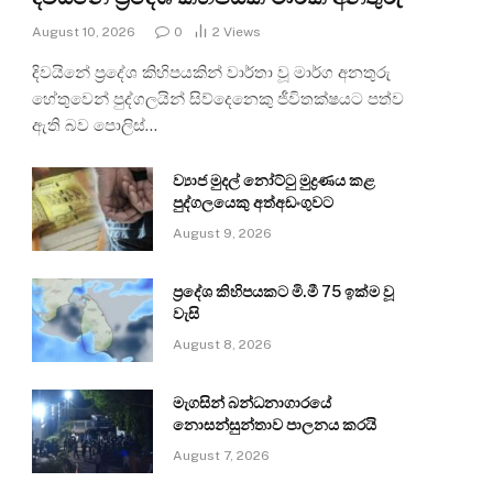
August 10, 2026
0
2
Views
දිවයිනේ ප්‍රදේශ කිහිපයකින් වාර්තා වූ මාර්ග අනතුරු
හේතුවෙන් පුද්ගලයින් සිව්දෙනෙකු ජීවිතක්ෂයට පත්ව
ඇති බව පොලිස්…
ව්‍යාජ මුදල් නෝට්ටු මුද්‍රණය කළ
පුද්ගලයෙකු අත්අඩංගුවට
August 9, 2026
ප්‍රදේශ කිහිපයකට මි.මී 75 ඉක්ම වූ
වැසි
August 8, 2026
මැගසින් බන්ධනාගාරයේ
නොසන්සුන්තාව පාලනය කරයි
August 7, 2026