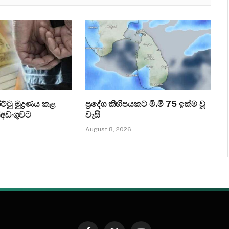
ට්ටු මුද්‍රණය කළ
ප්‍රදේශ කිහිපයකට මි.මී 75 ඉක්ම වූ
්අඩංගුවට
වැසි
August 8, 2026