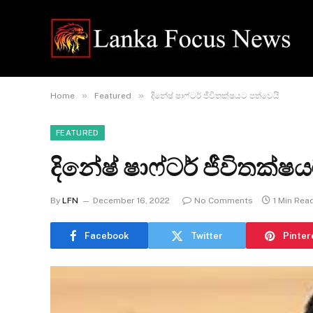
»
»
Home
Featured
දිනේෂ් ෂාෆ්ටර් ජීවිතක්ෂයට පත්වෙයි
FEATURED
දිනේෂ් ෂාෆ්ටර් ජීවිතක්ෂ
By
LFN
December 16, 2022
No Comments
1 Min Rea
Facebook
Twitter
Pinter