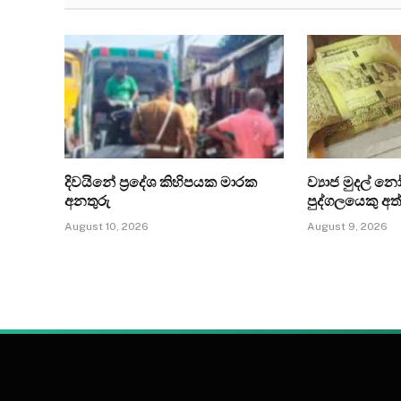
දිවයිනේ ප්‍රදේශ කිහිපයක මාරක
ව්‍යාජ මුදල් නෝ
අනතුරු
පුද්ගලයෙකු අත
August 10, 2026
August 9, 2026