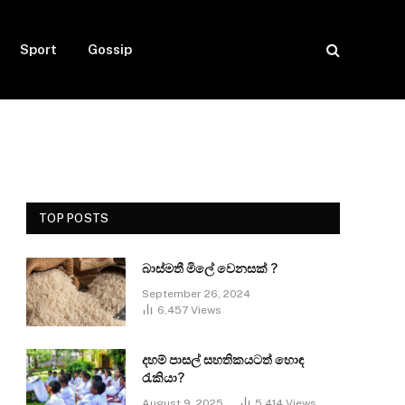
Sport
Gossip
TOP POSTS
බාස්මතී මිලේ වෙනසක් ?
September 26, 2024
6,457
Views
දහම් පාසල් සහතිකයටත් හොඳ
රැකියා?
August 9, 2025
5,414
Views