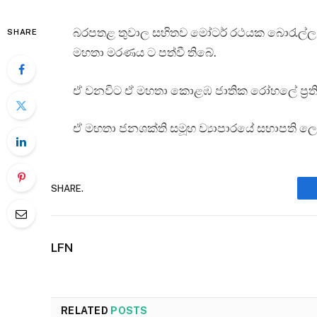
බරපතළ තුවාල සහිතව මෝටර් රථයක බොරැල්ල කනත
SHARE
මහතා මරණය ට පත්වී තිබේ.
ඒ වනවිට ඒ මහතා කොළඹ ජාතික රෝහලේ ප්‍රතික
ඒ මහතා ජනශක්ති සමූහ ව්‍යාපාරයේ සභාපති ල
SHARE.
LFN
RELATED
POSTS