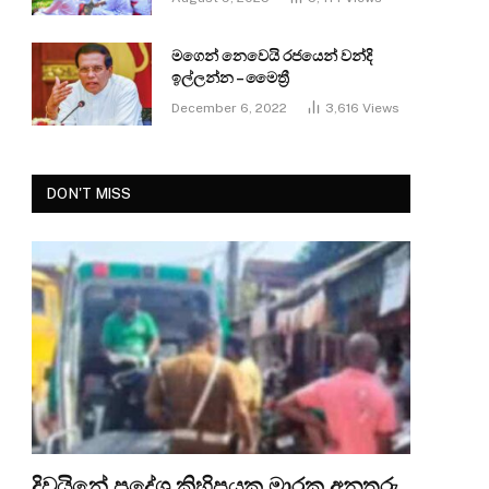
මගෙන් නෙවෙයි රජයෙන් වන්දි
ඉල්ලන්න – මෛත්‍රී
December 6, 2022
3,616
Views
DON'T MISS
දිවයිනේ ප්‍රදේශ කිහිපයක මාරක අනතුරු