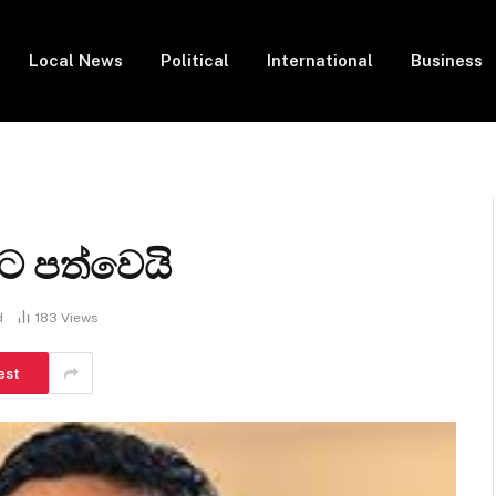
Local News
Political
International
Business
යට පත්වෙයි
d
183
Views
est