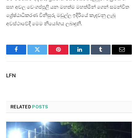
සහ අචල වෙංගප්පුලි යන මහත්ම මහත්මීන් ගෙන් සමන්විත
ශ්‍රේෂ්ඨාධිකරණ විනිසුරු මඩුල්ල ඉදිරියේ කැඳවනු ලැබූ
අවස්ථාවේදී මෙම නියෝගය ලබාදුනි.
Facebook
Twitter
Pinterest
LinkedIn
Tumblr
Email
LFN
RELATED
POSTS