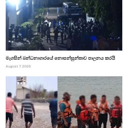
මැගසින් බන්ධනාගාරයේ නොසන්සුන්තාව පාලනය කරයි
August 7, 2026