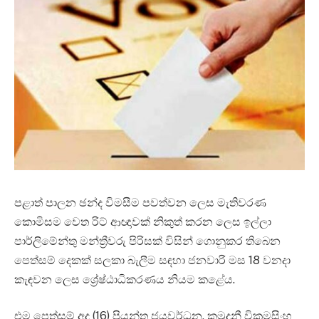
පළාත් පාලන ඡන්ද විමසීම පවත්වන ලෙස මැතිවරණ
කොමිසම වෙත රිට් ආඥාවක් නිකුත් කරන ලෙස ඉල්ලා
පාර්ලිමේන්තු මන්ත්‍රීවරු පිරිසක් විසින් ගොනුකර තිබෙන
පෙත්සම් දෙකක් සලකා බැලීම සඳහා ජනවාරි මස 18 වනදා
කැඳවන ලෙස ශ්‍රේෂ්ඨාධිකරණය නියම කළේය.
එම පෙත්සම් අද (16) ප්‍රියන්ත ජයවර්ධන, කුමුදුනී වික්‍රමසිංහ