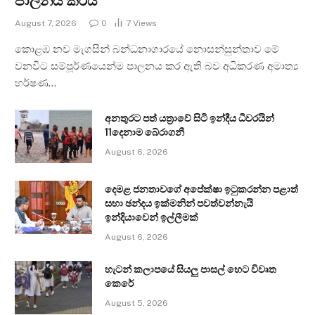
පාලනය කරයි
August 7, 2026
0
7
Views
කොළඹ නව මැගසින් බන්ධනාගාරයේ නොසන්සුන්තාව මේ
වනවිට සම්පූර්ණයෙන්ම පාලනය කර ඇති බව අධිකරණ අමාත්‍ය
හර්ෂණ…
අනතුරට පත් යත්‍රාවේ සිටි ඉන්දීය ධීවරයින්
11දෙනාම බේරාගනී
August 6, 2026
දෙමළ ජනතාවගේ අපේක්ෂා ඉටුකරන්න පළාත්
සභා ඡන්දය ඉක්මනින් පවත්වන්නැයි
ඉන්දියාවෙන් ඉල්ලීමක්
August 6, 2026
හැටන් කලාපයේ සියලු පාසල් හෙට විවෘත
කෙරේ
August 5, 2026