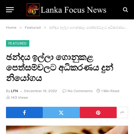
»
»
Home
Featured
ඡන්දය ඉල්ලා ගොනුකළ පෙත්සම්වලට අධිකරණය දුන් නියෝගය
FEATURED
ඡන්දය ඉල්ලා ගොනුකළ
පෙත්සම්වලට අධිකරණය දුන්
නියෝගය
By
LFN
December 16, 2022
No Comments
1 Min Read
143
Views