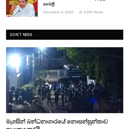
මෛත්‍රී
December 6, 2022
3,615
Views
DON'T MISS
මැගසින් බන්ධනාගාරයේ නොසන්සුන්තාව