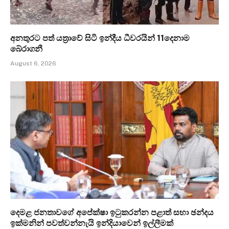
අනතුරට පත් යත්‍රාවේ සිටි ඉන්දීය ධීවරයින් 11දෙනාම
බේරාගනී
August 6, 2026
දෙමළ ජනතාවගේ අපේක්ෂා ඉටුකරන්න පළාත් සභා ඡන්දය
ඉක්මනින් පවත්වන්නැයි ඉන්දියාවෙන් ඉල්ලීමක්