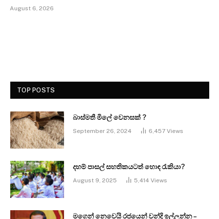
August 6, 2026
TOP POSTS
බාස්මතී මිලේ වෙනසක් ?
September 26, 2024
6,457
Views
දහම් පාසල් සහතිකයටත් හොඳ රැකියා?
August 9, 2025
5,414
Views
මගෙන් නෙවෙයි රජයෙන් වන්දි ඉල්ලන්න –