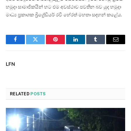
හමුදා සාමාජිකයින් හට එම අවස්ථාව පවතින බව යුද හමුදා
මාධ්‍ය ප්‍රකාශක බ්‍රිග්‍රේඩියර් රවී හේරත් මහතා සඳහන් කළේය.
Facebook
Twitter
Pinterest
LinkedIn
Tumblr
Email
LFN
RELATED
POSTS