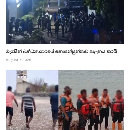
මැගසින් බන්ධනාගාරයේ නොසන්සුන්තාව පාලනය කරයි
August 7, 2026