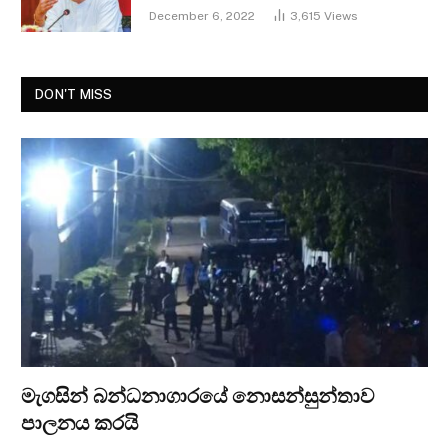
December 6, 2022
3,615
Views
DON'T MISS
මැගසින් බන්ධනාගාරයේ නොසන්සුන්තාව
පාලනය කරයි