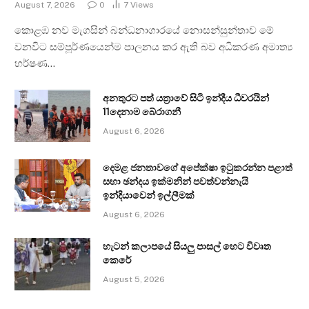
August 7, 2026
0
7
Views
කොළඹ නව මැගසින් බන්ධනාගාරයේ නොසන්සුන්තාව මේ
වනවිට සම්පූර්ණයෙන්ම පාලනය කර ඇති බව අධිකරණ අමාත්‍ය
හර්ෂණ…
අනතුරට පත් යත්‍රාවේ සිටි ඉන්දීය ධීවරයින්
11දෙනාම බේරාගනී
August 6, 2026
දෙමළ ජනතාවගේ අපේක්ෂා ඉටුකරන්න පළාත්
සභා ඡන්දය ඉක්මනින් පවත්වන්නැයි
ඉන්දියාවෙන් ඉල්ලීමක්
August 6, 2026
හැටන් කලාපයේ සියලු පාසල් හෙට විවෘත
කෙරේ
August 5, 2026