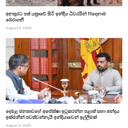
අනතුරට පත් යත්‍රාවේ සිටි ඉන්දීය ධීවරයින් 11දෙනාම
බේරාගනී
August 6, 2026
දෙමළ ජනතාවගේ අපේක්ෂා ඉටුකරන්න පළාත් සභා ඡන්දය
ඉක්මනින් පවත්වන්නැයි ඉන්දියාවෙන් ඉල්ලීමක්
August 6, 2026