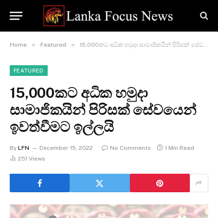
»
»
Home
Featured
15,000කට අධික හමුදා සාමාජිකයින් පිරිසක් සේවයෙන් ඉවත්වීමට ඉල්ලයි
FEATURED
15,000කට අධික හමුදා
සාමාජිකයින් පිරිසක් සේවයෙන්
ඉවත්වීමට ඉල්ලයි
By
LFN
December 15, 2022
No Comments
1 Min Read
251
Views