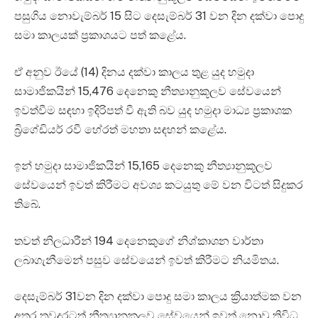
පසුගිය නොවැම්බර් 15 සිට දෙසැම්බර් 31 වන දින දක්වා පොදු
සමා කාලයක් ප්‍රකාශයට පත් කළේය.
ඒ අනුව ඊයේ (14) දිනය දක්වා කාලය තුළ යුද හමුදා
සාමාජිකයින් 15,476 දෙනෙකු නීත්‍යානුකූලව සේවයෙන්
ඉවත්වීම සඳහා ඉදිරිපත් වී ඇති බව යුද හමුදා මාධ්‍ය ප්‍රකාශක
බ්‍රිගේඩියර් රවී හේරත් මහතා සඳහන් කළේය.
ඉන් හමුදා සාමාජිකයින් 15,165 දෙනෙකු නීත්‍යානුකූලව
සේවයෙන් ඉවත් කිරීමට අවශ්‍ය කටයුතු මේ වන විටත් සිදුකර
තිබේ.
තවත් නිලධාරීන් 194 දෙනෙකුගේ නිශ්කාශන වාර්තා
ලබාගැනීමෙන් පසුව සේවයෙන් ඉවත් කිරීමට නියමිතය.
දෙසැම්බර් 31වන දින දක්වා පොදු සමා කාලය ක්‍රියාත්මක වන
අතර තවදුරටත් නීත්‍යානුකුලව සේවයෙන් ඉවත් නොවු ත්‍රිවිධ