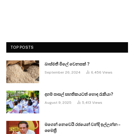
TOP POSTS
බාස්මතී මිලේ වෙනසක් ?
September 26, 2024
6,456
Views
දහම් පාසල් සහතිකයටත් හොඳ රැකියා?
August 9, 2025
5,413
Views
මගෙන් නෙවෙයි රජයෙන් වන්දි ඉල්ලන්න –
මෛත්‍රී