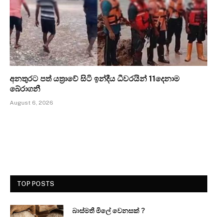
අනතුරට පත් යත්‍රාවේ සිටි ඉන්දීය ධීවරයින් 11දෙනාම
බේරාගනී
August 6, 2026
TOP POSTS
බාස්මතී මිලේ වෙනසක් ?