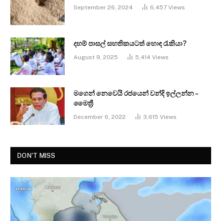
September 26, 2024
6,457
Views
දහම් පාසල් සහතිකයටත් හොඳ රැකියා?
August 9, 2025
5,414
Views
මගෙන් නෙවෙයි රජයෙන් වන්දි ඉල්ලන්න –
මෛත්‍රී
December 6, 2022
3,615
Views
DON'T MISS