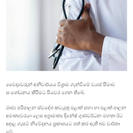
වෛද්‍යවරුන් අනිවාර්යය විශ්‍රාම ගැන්වීමේ වයස් සීමාව
සංශෝධනය කිරීමට පියවර ගෙන තිබේ.
රාජ්‍ය පරිපාලන ස්වදේශ කටයුතු පළාත් සභා හා පළාත් පාලන
අමාත්‍යවරයා ලෙස අග්‍රාමාත්‍ය දිනේෂ් ගුණවර්ධන මහතා ඊට
අදාළ ගැසට් නිවේදනය ප්‍රකාශයට පත් කර ඇති බව වාර්තා
වේ.