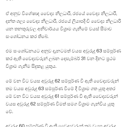
ඒ අනුව විශේෂඥ වෛද්‍ය නිලධාරී, රජයේ වෛද්‍ය නිලධාරී,
දන්ත ශල්‍ය වෛද්‍ය නිලධාරී, රජයේ ලියාපදිංචි වෛද්‍ය නිලධාරී
යන තනතුරුවල අනිවාර්යය විශ්‍රාම ගැනීමේ වයස් සීමාව
සංශෝධනය කර තිබේ.
එම සංශෝධනයට අනුව දැනටමත් වයස අවුරුදු 63 සම්පුර්ණ
කර ඇති වෛද්‍යවරුන් ලබන දෙසැම්බර් 31 වන දිනට ප්‍රථම
විශ්‍රාම ගැනීම සිදුකළ යුතුය.
මේ වන විට වයස අවුරුදු 62 සම්පූර්ණ වී ඇති වෛද්‍යවරුන්
තම වයස අවුරුදු 63 සම්පුර්ණ වීමේ දී විශ්‍රාම ගත යුතු අතර
මේ වන විට වයස අවුරුදු 61 සම්පුර්ණ වී ඇති වෛද්‍යවරුන්
වයස අවුරුදු 62 සම්පුර්ණ වීමත් සමග විශ්‍රාම ගැන්විය යුතු
වේ.
අවුරුදු 60 සම්පූර්ණ වී ඇති වෛද්‍යවරුන් තම වයස අවුරුදු