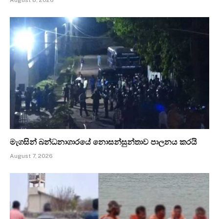
මැගසින් බන්ධනාගාරයේ නොසන්සුන්තාව පාලනය කරයි
August 7, 2026