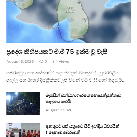
ප්‍රදේශ කිහිපයකට මි.මී 75 ඉක්ම වූ වැසි
August 8, 2026
0
4
Views
සබරගමුව සහ බස්නාහිර පළාත්වලත් මහනුවර, නුවරඑළිය,
ගාල්ල සහ මාතර දිස්ත්‍රික්කවලත් විටින් විට වැසි හෝ ගිගුරුම්…
මැගසින් බන්ධනාගාරයේ නොසන්සුන්තාව
පාලනය කරයි
August 7, 2026
අනතුරට පත් යත්‍රාවේ සිටි ඉන්දීය ධීවරයින්
11දෙනාම බේරාගනී