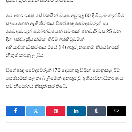
දක්වා ක්‍රියාත්මක කිරීමට නියමිතය.
මේ අතර රාජ්‍ය සේවකයින් වයස අවුරුදු 60 දී විශ්‍රාම ගැන්වීම
සඳහා ගෙන ඇති තීරණය විශේෂඥ වෛද්‍යවරුන් හා
වෛද්‍යවරුන් සම්බන්ධයෙන් පමණක් ජනවාරි මස 25 වන
දින දක්වා ක්‍රියාත්මක කිරිම අත්හිටුවමින්
අභියාචනාධිකරණය ඊයේ (14) අතුරු තහනම් නියෝගයක්
නිකුත් කරනු ලැබීය.
විශේෂඥ වෛද්‍යවරුන් 176 දෙනෙකු විසින් ගොනුකළ රීට්
පෙත්සමක් සලකා බැලිමෙන් අනතුරුව අභියාචනාධිකරණය
එම නියෝගය නිකුත් කර තිබේ.
Facebook
Twitter
Pinterest
LinkedIn
Tumblr
Email