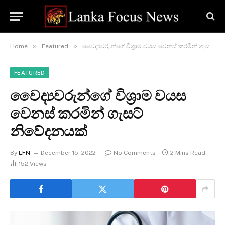
»
»
Home
Featured
වෛද්‍යවරුන්ගේ විශ්‍රාම වයස වෙනස් කරමින් ගැසට් නිවේදනයක්
FEATURED
වෛද්‍යවරුන්ගේ විශ්‍රාම වයස
වෙනස් කරමින් ගැසට්
නිවේදනයක්
By
LFN
December 15, 2022
No Comments
2 Mins Read
152
Views