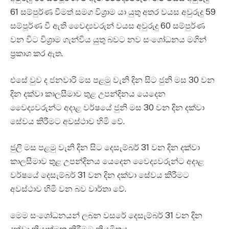
61 සම්පුර්ණ වීමත් සමග විශ්‍රාම යා යුතු අතර වයස අවුරුදු 59
සම්පූර්ණ වී ඇති වෛද්‍යවරුන් වයස අවුරුදු 60 සම්පුර්ණ
වන විට විශ්‍රාම ගැන්විය යුතු බවට නව සංශෝධනය මගින්
ප්‍රකාශ කර ඇත.
එසේ වුව ද ජනවාරි මස පළමු වැනි දින සිට ජුනි මස 30 වන
දින දක්වා කාලසීමාව තුළ උපන්දිනය යෙදෙන
වෛද්‍යවරුන්ට අදාළ වර්ෂයේ ජුනි මස 30 වන දින දක්වා
සේවය කිරීමට අවස්ථාව හිමි වේ.
ජුලි මස පළමු වැනි දින සිට දෙසැම්බර් 31 වන දින දක්වා
කාලසීමාව තුළ උපන්දිනය යෙදෙන වෛද්‍යවරුන්ට අදාළ
වර්ෂයේ දෙසැම්බර් 31 වන දින දක්වා සේවය කිරීමට
අවස්ථාව හිමි වන බව වාර්තා වේ.
මෙම සංශෝධනයන් ලබන වසරේ දෙසැම්බර් 31 වන දින