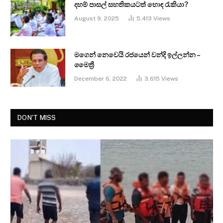
දහම් පාසල් සහතිකයටත් හොඳ රැකියා?
August 9, 2025
5,413
Views
මගෙන් නෙවෙයි රජයෙන් වන්දි ඉල්ලන්න –
මෛත්‍රී
December 6, 2022
3,615
Views
DON'T MISS