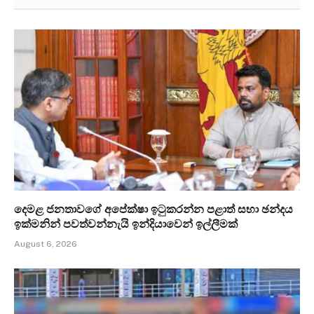
දෙමළ ජනතාවගේ අපේක්ෂා ඉටුකරන්න පළාත් සභා ඡන්දය
ඉක්මනින් පවත්වන්නැයි ඉන්දියාවෙන් ඉල්ලීමක්
August 6, 2026