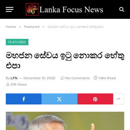
»
»
Home
Featured
මහජන සේවය ඉටු නොකර හේතු එපා
FEATURED
මහජන සේවය ඉටු නොකර හේතු
එපා
By
LFN
December 15, 2022
No Comments
1 Min Read
218
Views