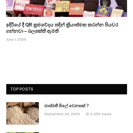
ඉදිරියේ දී QR ක්‍රමවේදය තදින් ක්‍රියාත්මක කරන්න පියවර
ගන්නවා – බලශක්ති ඇමති
June 1, 2026
TOP POSTS
බාස්මතී මිලේ වෙනසක් ?
September 26, 2024
6,456
Views