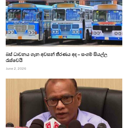
බස් ධාවනය ගැන අවසන් තීරණය අද – සංගම් සියල්ල
රැස්වෙයි
June 2, 2026