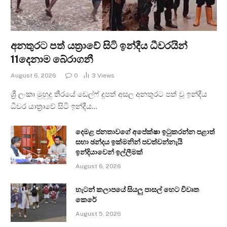
අනතුරට පත් යත්‍රාවේ සිටි ඉන්දීය ධීවරයින්
11දෙනාම බේරාගනී
August 6, 2026
0
3
Views
ශ්‍රී ලංකා මුහුදු තීරයේ ඩෙල්ෆ් දූපත් අසල අනතුරට පත් වූ ඉන්දීය
ධීවර යාත්‍රාවේ සිටි ඉන්දීය…
දෙමළ ජනතාවගේ අපේක්ෂා ඉටුකරන්න පළාත්
සභා ඡන්දය ඉක්මනින් පවත්වන්නැයි
ඉන්දියාවෙන් ඉල්ලීමක්
August 6, 2026
හැටන් කලාපයේ සියලු පාසල් හෙට විවෘත
කෙරේ
August 5, 2026