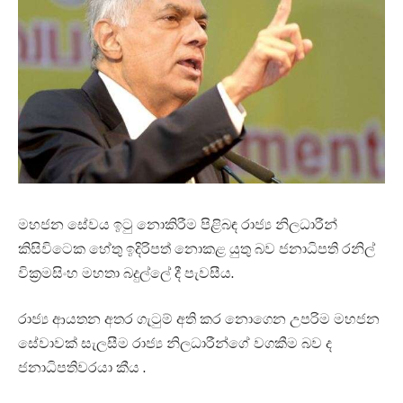
මහජන සේවය ඉටු නොකිරීම පිළිබඳ රාජ්‍ය නිලධාරීන්
කිසිවිටෙක හේතු ඉදිරිපත් නොකළ යුතු බව ජනාධිපති රනිල්
වික්‍රමසිංහ මහතා බදුල්ලේ දී පැවසීය.
රාජ්‍ය ආයතන අතර ගැටුම් අති කර නොගෙන උපරිම මහජන
සේවාවක් සැලසීම රාජ්‍ය නිලධාරීන්ගේ වගකීම බව ද
ජනාධිපතිවරයා කීය .