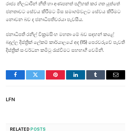
රාජ්‍ය නිලධාරීන් නීති හා අණපනත් පලිහක් කර ගත යුත්තේ
ජනතාවට සේවය කිරීමට මිස සමාගම්වලට සේවය කිරීමට
නොවන බව ද ජනාධිපතිවරයා පැවසීය.
ජනාධිපති රනිල් වික්‍රමසිංහ මහතා මේ බව සඳහන් කළේ
බදුල්ල දිස්ත්‍රික් ලේකම් කාර්යාලයේ අද (15) පෙරවරුවේ පැවති
දිස්ත්‍රික් සංවර්ධන කමිටු රැස්වීමට සහභාගී වෙමිනි.
Facebook
Twitter
Pinterest
LinkedIn
Tumblr
Email
LFN
RELATED
POSTS