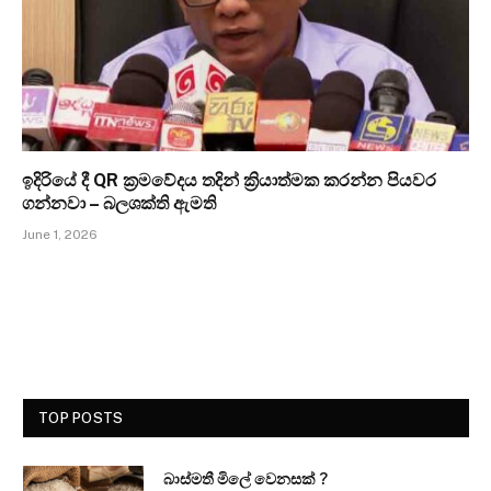
ඉදිරියේ දී QR ක්‍රමවේදය තදින් ක්‍රියාත්මක කරන්න පියවර
ගන්නවා – බලශක්ති ඇමති
June 1, 2026
TOP POSTS
බාස්මතී මිලේ වෙනසක් ?