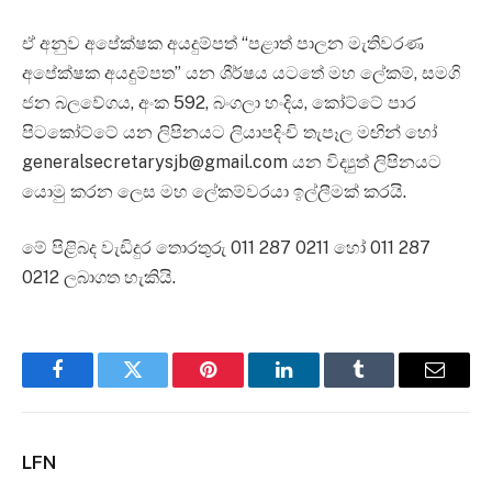
ඒ අනුව අපේක්ෂක අයදුම්පත් “පළාත් පාලන මැතිවරණ
අපේක්ෂක අයදුම්පත” යන ශීර්ෂය යටතේ මහ ලේකම්, සමගි
ජන බලවේගය, අංක 592, බංගලා හංදිය, කෝට්ටේ පාර
පිටකෝට්ටේ යන ලිපිනයට ලියාපදිංචි තැපෑල මඟින් හෝ
generalsecretarysjb@gmail.com යන විද්‍යුත් ලිපිනයට
යොමු කරන ලෙස මහ ලේකම්වරයා ඉල්ලීමක් කරයි.
මේ පිළිබද වැඩිදුර තොරතුරු 011 287 0211 හෝ 011 287
0212 ලබාගත හැකියි.
Facebook
Twitter
Pinterest
LinkedIn
Tumblr
Email
LFN