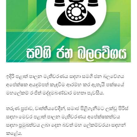
ඉදිරි පළාත් පාලන මැතිවරණය සඳහා සමගි ජන බලවේගය
අපේක්ෂක අයදුම්පත් කැඳවීම ආරම්භ කර ඇතැයි පක්ෂයේ
මහලේකම් රංජිත් මද්දුමබණ්ඩාර මහතා පැවසීය.
තරුණ ප්‍රජාව, වෘත්තීයවේදීන්, සමාජ පිළිගැනීමට ලක්වූ පිරිස්
සඳහා මෙවර පළාත් පාලන මැතිවරණය අපේක්ෂකත්වය
සඳහා ප්‍රමුඛත්වය ලබා දෙන බවත් මහ ලේකම්වරයා සඳහන්
කළේය.