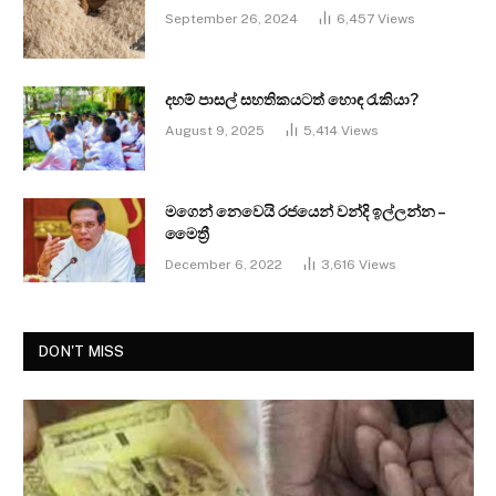
September 26, 2024
6,457
Views
දහම් පාසල් සහතිකයටත් හොඳ රැකියා?
August 9, 2025
5,414
Views
මගෙන් නෙවෙයි රජයෙන් වන්දි ඉල්ලන්න –
මෛත්‍රී
December 6, 2022
3,616
Views
DON'T MISS