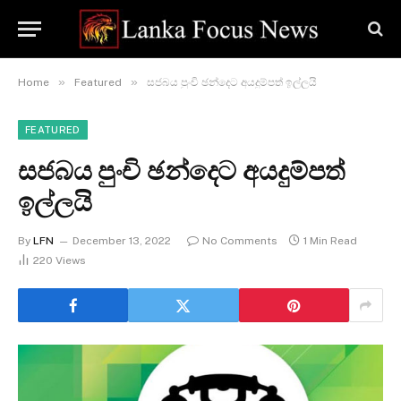
»
»
Home
Featured
සජබය පුංචි ඡන්දෙට අයදුම්පත් ඉල්ලයි
FEATURED
සජබය පුංචි ඡන්දෙට අයදුම්පත්
ඉල්ලයි
By
LFN
December 13, 2022
No Comments
1 Min Read
220
Views