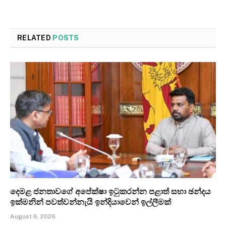
RELATED
POSTS
දෙමළ ජනතාවගේ අපේක්ෂා ඉටුකරන්න පළාත් සභා ඡන්දය
ඉක්මනින් පවත්වන්නැයි ඉන්දියාවෙන් ඉල්ලීමක්
August 6, 2026