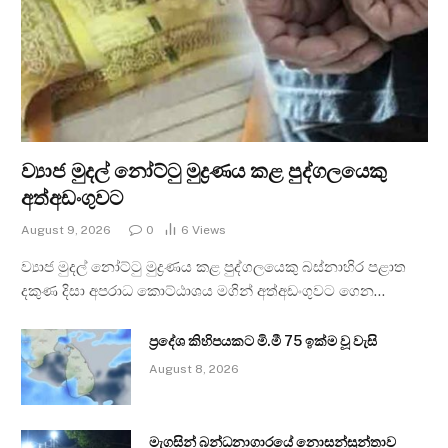
ව්‍යාජ මුදල් නෝට්ටු මුද්‍රණය කළ පුද්ගලයෙකු
අත්අඩංගුවට
August 9, 2026
0
6
Views
ව්‍යාජ මුදල් නෝට්ටු මුද්‍රණය කළ පුද්ගලයෙකු බස්නාහිර පළාත
දකුණ දිසා අපරාධ කොට්ඨාශය මගින් අත්අඩංගුවට ගෙන…
ප්‍රදේශ කිහිපයකට මි.මී 75 ඉක්ම වූ වැසි
August 8, 2026
මැගසින් බන්ධනාගාරයේ නොසන්සුන්තාව