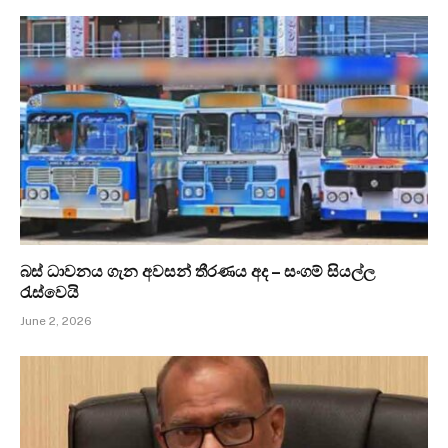
බස් ධාවනය ගැන අවසන් තීරණය අද – සංගම් සියල්ල
රැස්වෙයි
June 2, 2026