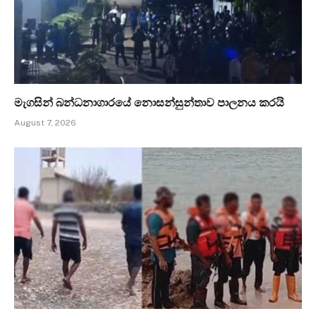
මැගසින් බන්ධනාගාරයේ නොසන්සුන්තාව පාලනය කරයි
August 7, 2026