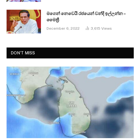
මගෙන් නෙවෙයි රජයෙන් වන්දි ඉල්ලන්න –
මෛත්‍රී
December 6, 2022
3,615
Views
DON'T MISS