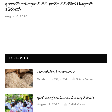
අනතුරට පත් යත්‍රාවේ සිටි ඉන්දීය ධීවරයින් 11දෙනාම
බේරාගනී
August 6, 2026
TOP POSTS
බාස්මතී මිලේ වෙනසක් ?
September 26, 2024
6,457
Views
දහම් පාසල් සහතිකයටත් හොඳ රැකියා?
August 9, 2025
5,414
Views