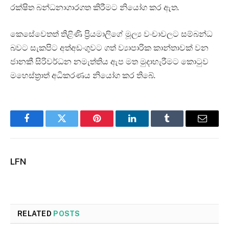
රක්ෂිත බන්ධනාගාරගත කිරීමට නියෝග කර ඇත.
කෙසේවෙතත් තිළිණි ප්‍රියමාලිගේ මූල්‍ය වංචාවලට සම්බන්ධ
බවට සැකපිට අත්අඩංගුවට ගත් ව්‍යාපාරික කාන්තාවක් වන
ජානකී සිරිවර්ධන නමැත්තිය ඇප මත මුදාහැරීමට කොටුව
මහෙස්ත්‍රාත් අධිකරණය නියෝග කර තිබේ.
Facebook
Twitter
Pinterest
LinkedIn
Tumblr
Email
LFN
RELATED
POSTS