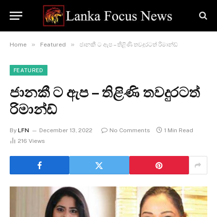
»
»
Home
Featured
ජානකී ට ඇප – තිළිණි තවදුරටත් රිමාන්ඩ්
FEATURED
ජානකී ට ඇප – තිළිණි තවදුරටත්
රිමාන්ඩ්
By
LFN
December 13, 2022
No Comments
1 Min Read
216
Views