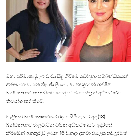
මහා පරිමාණ මූල්‍ය වංචා සිදු කිරීමේ චෝදනා සම්බන්ධයෙන්
අත්අඩංගුවට ගත් තිළිණි ප්‍රියමාලිව තවදුරටත් රක්ෂිත
බන්ධනාගාරගත කිරීමට කොටුව මහෙස්ත්‍රාත් අධිකරණය
නියෝග කර තිබේ.
වැලිකඩ බන්ධනාගාරයේ රඳවා සිටි ඇයව අද (13)
බන්ධනාගාර නිලධාරින් විසින් අධිකරණයට ඉදිරිපත්
කිරීමෙන් අනතුරුව ලබන 16 වනදා දක්වා එලෙස තවදුරටත්