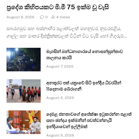
ප්‍රදේශ කිහිපයකට මි.මී 75 ඉක්ම වූ වැසි
August 8, 2026
0
4
Views
සබරගමුව සහ බස්නාහිර පළාත්වලත් මහනුවර, නුවරඑළිය,
ගාල්ල සහ මාතර දිස්ත්‍රික්කවලත් විටින් විට වැසි හෝ ගිගුරුම්…
මැගසින් බන්ධනාගාරයේ නොසන්සුන්තාව
පාලනය කරයි
August 7, 2026
අනතුරට පත් යත්‍රාවේ සිටි ඉන්දීය ධීවරයින්
11දෙනාම බේරාගනී
August 6, 2026
දෙමළ ජනතාවගේ අපේක්ෂා ඉටුකරන්න පළාත්
සභා ඡන්දය ඉක්මනින් පවත්වන්නැයි
ඉන්දියාවෙන් ඉල්ලීමක්
August 6, 2026