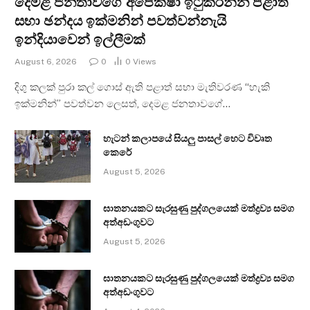
දෙමළ ජනතාවගේ අපේක්ෂා ඉටුකරන්න පළාත්
සභා ඡන්දය ඉක්මනින් පවත්වන්නැයි
ඉන්දියාවෙන් ඉල්ලීමක්
August 6, 2026
0
0
Views
දිගු කලක් පුරා කල් ගොස් ඇති පළාත් සභා මැතිවරණ “හැකි
ඉක්මනින්” පවත්වන ලෙසත්, දෙමළ ජනතාවගේ…
හැටන් කලාපයේ සියලු පාසල් හෙට විවෘත
කෙරේ
August 5, 2026
ඝාතනයකට සැරසුණු පුද්ගලයෙක් මත්ද්‍රව්‍ය සමග
අත්අඩංගුවට
August 5, 2026
ඝාතනයකට සැරසුණු පුද්ගලයෙක් මත්ද්‍රව්‍ය සමග
අත්අඩංගුවට