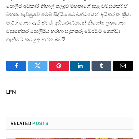
පොලිස් අධිකාරි නිහාල් තල්දූව මහතාගේ කළ විමසුමකදී ඒ
මහතා පැවසුවේ මෙම සිද්ධිය සම්බන්ධයෙන් අධිකරණ ක්‍රියා
මාර්ග ගෙන ඇති බවත්, අධිකරණයෙන් නියෝග ලබාගෙන
ජාත්‍යන්තර පොලිසිය හරහා සැකකරු මෙරටට ගෙන්වා
ගැනීමට කටයුතු කරන බවයි.
Facebook
Twitter
Pinterest
LinkedIn
Tumblr
Email
LFN
RELATED
POSTS