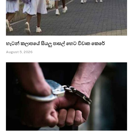
හැටන් කලාපයේ සියලු පාසල් හෙට විවෘත කෙරේ
August 5, 2026