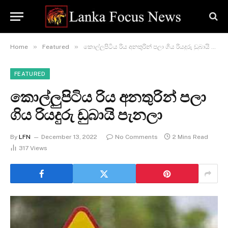
»
»
Home
Featured
කොල්ලුපිටිය රිය අනතුරින් පලා ගිය රියදුරු ඩුබායි පැනලා
FEATURED
කොල්ලුපිටිය රිය අනතුරින් පලා
ගිය රියදුරු ඩුබායි පැනලා
By
LFN
December 13, 2022
No Comments
2 Mins Read
317
Views