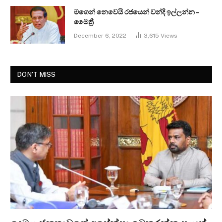
මගෙන් නෙවෙයි රජයෙන් වන්දි ඉල්ලන්න –
මෛත්‍රී
December 6, 2022
3,615
Views
DON'T MISS