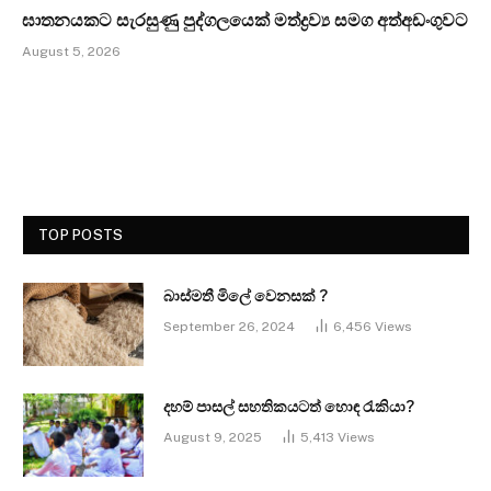
ඝාතනයකට සැරසුණු පුද්ගලයෙක් මත්ද්‍රව්‍ය සමග අත්අඩංගුවට
August 5, 2026
TOP POSTS
බාස්මතී මිලේ වෙනසක් ?
September 26, 2024
6,456
Views
දහම් පාසල් සහතිකයටත් හොඳ රැකියා?
August 9, 2025
5,413
Views