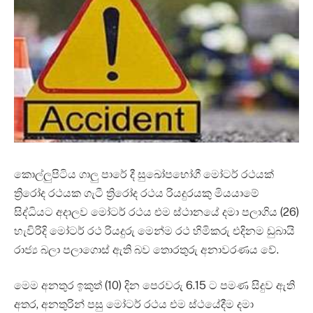
කොල්ලුපිටිය ගාලු පාරේ දී සුඛෝපභෝගී මෝටර් රථයක්
ත්‍රිරෝද රථයක ගැටී ත්‍රිරෝද රථය රියදුරයකු මියයාමේ
සිද්ධියට අදාලව මෝටර් රථය එම ස්ථානයේ දමා පලාගිය (26)
හැවිරිදි මෝටර් රථ රියදුරු මෙන්ම රථ හිමිකරු එදිනම ඩුබායි
රාජ්‍ය බලා පලාගොස් ඇති බව තොරතුරු අනාවරණය වේ.
මෙම අනතුර ඉකුත් (10) දින පෙරවරු 6.15 ට පමණ සිදුව ඇති
අතර, අනතුරින් පසු මෝටර් රථය එම ස්ථයේදීම දමා