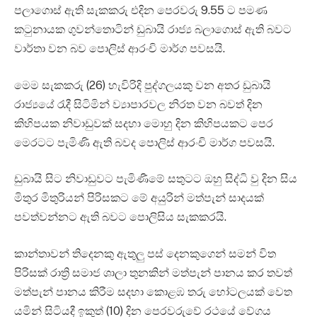
පලාගොස් ඇති සැකකරු එදින පෙරවරු 9.55 ට පමණ
කටුනායක ගුවන්තොටින් ඩුබායි රාජ්‍ය බලාගොස් ඇති බවට
වාර්තා වන බව පොලිස් ආරංචි මාර්ග පවසයි.
මෙම සැකකරු (26) හැවිරිදි පුද්ගලයකු වන අතර ඩුබායි
රාජ්‍යයේ රැදී සිටිමින් ව්‍යාපාරවල නිරත වන බවත් දින
කිහිපයක නිවාඩුවක් සදහා මොහු දින කිහිපයකට පෙර
මෙරටට පැමිණි ඇති බවද පොලිස් ආරංචි මාර්ග පවසයි.
ඩුබායි සිට නිවාඩුවට පැමිණීමේ සතුටට ඔහු සිද්ධි වු දින සිය
මිතුර මිතුරියන් පිරිසකට මේ අයුරින් මත්පැන් සාදයක්
පවත්වන්නට ඇති බවට පොලිසිය සැකකරයි.
කාන්තාවන් තිදෙනකු ඇතුලු පස් දෙනකුගෙන් සමන් විත
පිරිසක් රාත්‍රි සමාජ ශාලා තුනකින් මත්පැන් පානය කර තවත්
මත්පැන් පානය කිරීම සදහා කොළඹ තරු හෝටලයක් වෙත
යමින් සිටියදී ඉකුත් (10) දින පෙරවරුවේ රථයේ වේගය