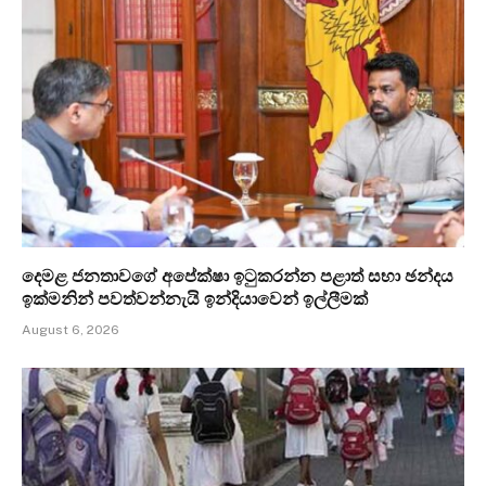
දෙමළ ජනතාවගේ අපේක්ෂා ඉටුකරන්න පළාත් සභා ඡන්දය
ඉක්මනින් පවත්වන්නැයි ඉන්දියාවෙන් ඉල්ලීමක්
August 6, 2026