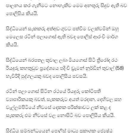
පාලනය කර ගැනීමට නොහැකිව මෙම අනතුරු සිදුව ඇති බව
පොලිසිය කියයි.
සිද්ධියෙන් සැකකරු අත්අඩංගුවට පත්වීම වලක්වමින් ඔහු
මෙලෙස රටින් පලාගොස් ඇති බවද පොලිස් ආරංචි මාර්ග
කියයි.
සිද්ධියෙන් බරපතල තුවාල ලබා මියගොස් සිටි ත්‍රිරෝද රථ
රියදුරු කහතුඩුව ප්‍රදේශයෙ පදිංචි ඩ්‍රෑමන් නූර්ඩීන් තුවාල් (58)
හැවිරිදි පුද්ගලයකු බවද පොලිසිය පවසයි.‍
රටින් පලා ගොස් සිටින රථයේ රියදුරු කෝටිපති
ව්‍යාපාරිකයකු බවත්, සැකකරුට අයත් මරදාන, දෙහිවල සහ
වැල්ලම්පිටියේ නිවසේ දෙකක පරික්ෂාවට ලක් කළ ද
සැකකරු එම නිවසේ වල නොසිටි බව පොලිසිය කියයි.
සිද්ධිය සම්බන්ධයෙන් පොලිස් මාධ්‍ය ප්‍රකාශක ජ්‍යෙෂ්ඨ