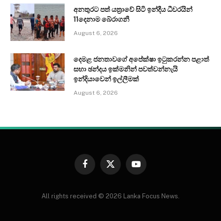
අනතුරට පත් යත්‍රාවේ සිටි ඉන්දීය ධීවරයින්
11දෙනාම බේරාගනී
August 6, 2026
දෙමළ ජනතාවගේ අපේක්ෂා ඉටුකරන්න පළාත්
සභා ඡන්දය ඉක්මනින් පවත්වන්නැයි
ඉන්දියාවෙන් ඉල්ලීමක්
August 6, 2026
Facebook
X
YouTube
(Twitter)
All rights received © 2026 Lanka Focus News.