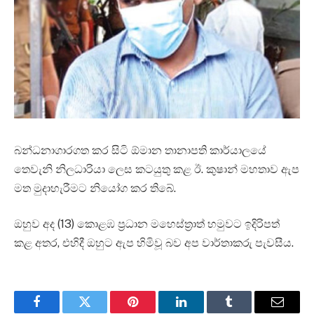
බන්ධනාගාරගත කර සිටි ඕමාන තානාපති කාර්යාලයේ
තෙවැනි නිලධාරියා ලෙස කටයුතු කළ ඊ. කුෂාන් මහතාව ඇප
මත මුදාහැරීමට නියෝග කර තිබේ.
ඔහුව අද (13) කොළඹ ප්‍රධාන මහෙස්ත්‍රාත් හමුවට ඉදිරිපත්
කළ අතර, එහිදී ඔහුට ඇප හිමිවූ බව අප වාර්තාකරු පැවසීය.
Facebook
Twitter
Pinterest
LinkedIn
Tumblr
Email