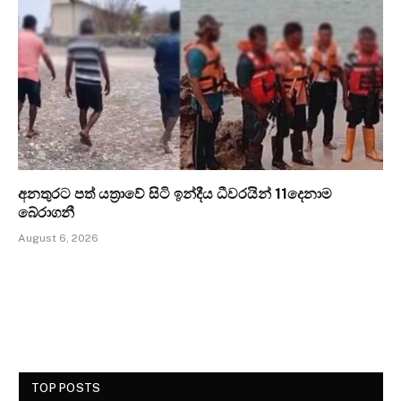
අනතුරට පත් යත්‍රාවේ සිටි ඉන්දීය ධීවරයින් 11දෙනාම
බේරාගනී
August 6, 2026
TOP POSTS