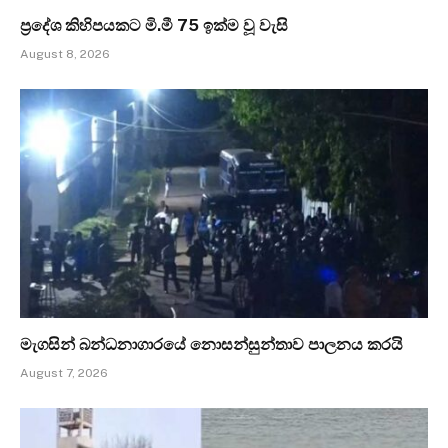
ප්‍රදේශ කිහිපයකට මි.මී 75 ඉක්ම වූ වැසි
August 8, 2026
මැගසින් බන්ධනාගාරයේ නොසන්සුන්තාව පාලනය කරයි
August 7, 2026