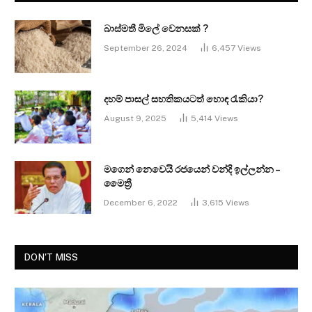
බාස්මතී මිලේ වෙනසක් ?
September 26, 2024
6,457
Views
දහම් පාසල් සහතිකයටත් හොඳ රැකියා?
August 9, 2025
5,414
Views
මගෙන් නෙවෙයි රජයෙන් වන්දි ඉල්ලන්න –
මෛත්‍රී
December 6, 2022
3,615
Views
DON'T MISS