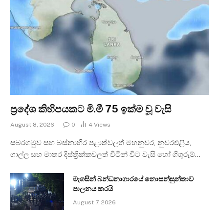
ප්‍රදේශ කිහිපයකට මි.මී 75 ඉක්ම වූ වැසි
August 8, 2026
0
4
Views
සබරගමුව සහ බස්නාහිර පළාත්වලත් මහනුවර, නුවරඑළිය,
ගාල්ල සහ මාතර දිස්ත්‍රික්කවලත් විටින් විට වැසි හෝ ගිගුරුම්…
මැගසින් බන්ධනාගාරයේ නොසන්සුන්තාව
පාලනය කරයි
August 7, 2026