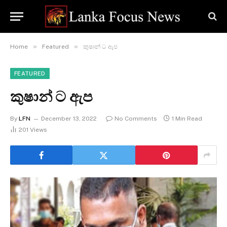
»
»
Home
Featured
කුෂාන් ට ඇප
FEATURED
කුෂාන් ට ඇප
By
LFN
December 13, 2022
No Comments
1 Min Read
201
Views