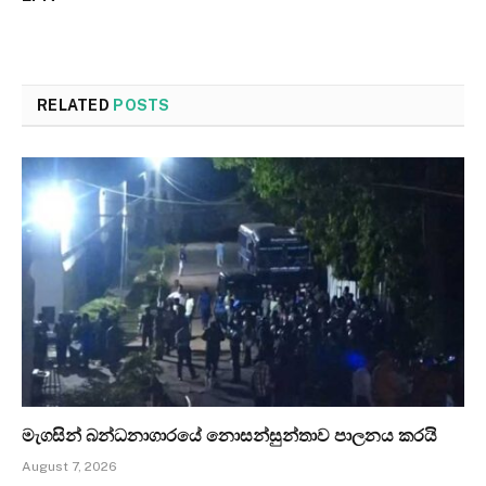
RELATED
POSTS
මැගසින් බන්ධනාගාරයේ නොසන්සුන්තාව පාලනය කරයි
August 7, 2026