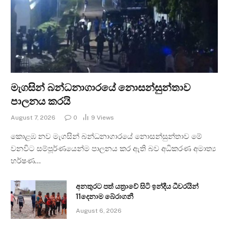
මැගසින් බන්ධනාගාරයේ නොසන්සුන්තාව
පාලනය කරයි
August 7, 2026
0
9
Views
කොළඹ නව මැගසින් බන්ධනාගාරයේ නොසන්සුන්තාව මේ
වනවිට සම්පූර්ණයෙන්ම පාලනය කර ඇති බව අධිකරණ අමාත්‍ය
හර්ෂණ…
අනතුරට පත් යත්‍රාවේ සිටි ඉන්දීය ධීවරයින්
11දෙනාම බේරාගනී
August 6, 2026