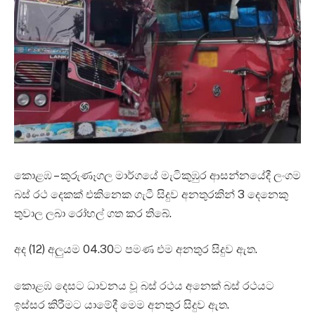
කොළඹ – කුරුණෑගල මාර්ගයේ මැටිකුඹුර ආසන්නයේදී ලංගම
බස් රථ දෙකක් එකිනෙක ගැටී සිදුව අනතුරකින් 3 දෙනෙකු
තුවාල ලබා රෝහල් ගත කර තිබේ.
අද (12) අලුයම 04.30ට පමණ එම අනතුර සිදුව ඇත.
කොළඹ දෙසට ධාවනය වූ බස් රථය අනෙක් බස් රථයට
ඉස්සර කිරීමට යාමේදී මෙම අනතුර සිදුව ඇත.