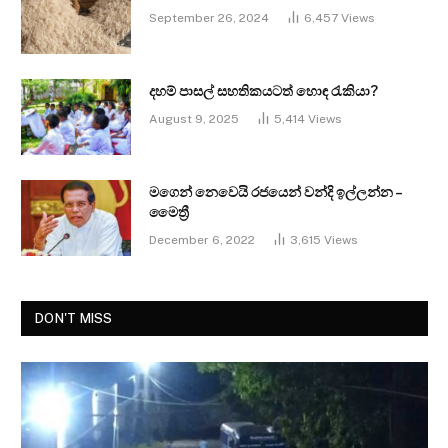
September 26, 2024
6,457
Views
දහම් පාසල් සහතිකයටත් හොඳ රැකියා?
August 9, 2025
5,414
Views
මගෙන් නෙවෙයි රජයෙන් වන්දි ඉල්ලන්න –
මෛත්‍රී
December 6, 2022
3,615
Views
DON'T MISS