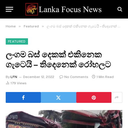
»
»
Home
Featured
ලංගම බස් දෙකක් එකිනෙක ගැටෙයි – තිදෙනෙක් රෝහලට
FEATURED
ලංගම බස් දෙකක් එකිනෙක
ගැටෙයි – තිදෙනෙක් රෝහලට
By
LFN
December 12, 2022
No Comments
1 Min Read
179
Views