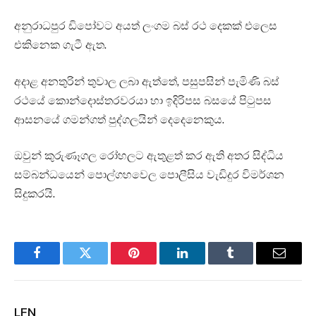
අනුරාධපුර ඩිපෝවට අයත් ලංගම බස් රථ දෙකක් එලෙස
එකිනෙක ගැටී ඇත.
අදාළ අනතුරින් තුවාල ලබා ඇත්තේ, පසුපසින් පැමිණි බස්
රථයේ කොන්දොස්තරවරයා හා ඉදිරිපස බසයේ පිටුපස
ආසනයේ ගමන්ගත් පුද්ගලයින් දෙදෙනෙකුය.
ඔවුන් කුරුණෑගල රෝහලට ඇතුළත් කර ඇති අතර සිද්ධිය
සම්බන්ධයෙන් පොල්ගහවෙල පොලීසිය වැඩිදුර විමර්ශන
සිදුකරයි.
Facebook
Twitter
Pinterest
LinkedIn
Tumblr
Email
LFN