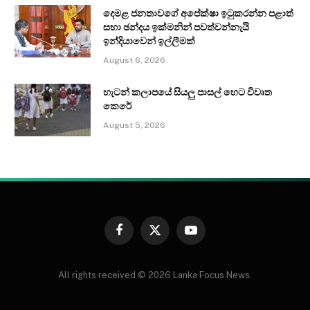
දෙමළ ජනතාවගේ අපේක්ෂා ඉටුකරන්න පළාත්
සභා ඡන්දය ඉක්මනින් පවත්වන්නැයි
ඉන්දියාවෙන් ඉල්ලීමක්
August 6, 2026
හැටන් කලාපයේ සියලු පාසල් හෙට විවෘත
කෙරේ
August 5, 2026
Facebook
X
YouTube
(Twitter)
All rights received © 2026 Lanka Focus News.