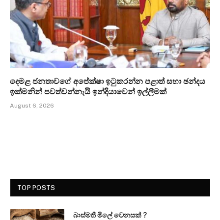
දෙමළ ජනතාවගේ අපේක්ෂා ඉටුකරන්න පළාත් සභා ඡන්දය
ඉක්මනින් පවත්වන්නැයි ඉන්දියාවෙන් ඉල්ලීමක්
August 6, 2026
TOP POSTS
බාස්මතී මිලේ වෙනසක් ?