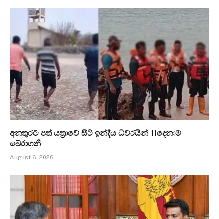
අනතුරට පත් යත්‍රාවේ සිටි ඉන්දීය ධීවරයින් 11දෙනාම
බේරාගනී
August 6, 2026