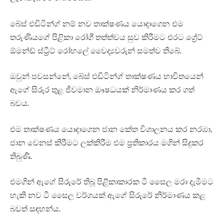
බේස් එඩිටින්ග් නම් නව තාක්ෂණය යොදාගෙන එම
තරුණියගේ පිළිකා රෝගී තත්ත්වය සුව කිරීමට එරට ග්‍රේට්
ඕමන්ඩ් ස්ට්‍රීට් රෝහලේ වෛද්‍යවරුන් සමත්ව තිබේ.
ඔවුන් පවසන්නේ, බේස් එඩිටින්ග් තාක්ෂණය භාවිතයෙන්
ඇගේ සිරුර තුළ ජීවමාන ඖෂධයක් නිර්මාණය කර ගත්
බවය.
එම තාක්ෂණය යොදාගෙන ජාන කේත විශාලනය කර නරඹා,
ජාන වෙනස් කිරීමට ලක්කිරීම එම ප්‍රතිකාරය මගින් සිදුකර
තිබුණි.
එමගින් ඇගේ සිරුරේ තිබූ පිළිකාකාරක ටී සෛල මරා දැමීමට
හැකි නව ටී සෛල වර්ගයක් ඇගේ සිරුරේ නිර්මාණය කළ
බවත් සඳහන්ය.