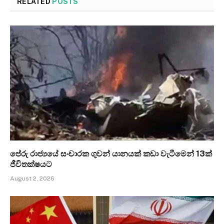
RELATED
POSTS
පේරු රාජ්‍යයේ සංචාරක ගුවන් යානයක් කඩා වැටීමෙන් 13ක්
ජීවිතක්ෂයට
August 2, 2026