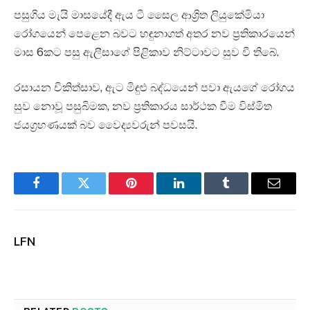
පසුගිය මැයි මාසයේදී ඇය ටී සෛල ආශ්‍රිත ලියුකේමියා
රෝගයෙන් පෙළෙන බවට හඳුනාගත් අතර නව ප්‍රතිකාරයෙන්
මාස 6කට පසු ඇලීසාගේ පිළිකාව නිට්ටාවට සුව වී තිබේ.
රසායන චිකිත්සාව, ඇට මිඳුළු බද්ධයෙන් පවා ඇයගේ රෝගය
සුව නොවූ පසුබිමක, නව ප්‍රතිකාරය සාර්ථක වීම විස්මිත
ජයග්‍රහණයක් බව වෛද්‍යවරුන් පවසයි.
Facebook
Twitter
Pinterest
LinkedIn
Tumblr
Email
LFN