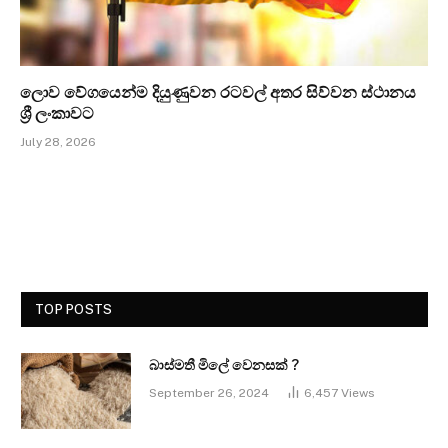
ලොව වේගයෙන්ම දියුණුවන රටවල් අතර සිව්වන ස්ථානය
ශ්‍රී ලංකාවට
July 28, 2026
TOP POSTS
බාස්මතී මිලේ වෙනසක් ?
September 26, 2024
6,457
Views