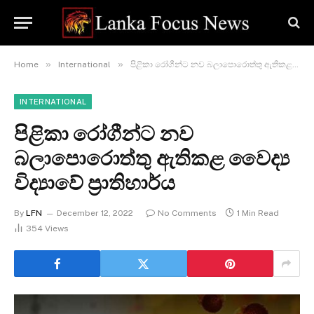
»
»
Home
International
පිළිකා රෝගීන්ට නව බලාපොරොත්තු ඇතිකළ වෛද්‍ය විද්‍යාවේ ප්‍රාතිහාර්ය
INTERNATIONAL
පිළිකා රෝගීන්ට නව
බලාපොරොත්තු ඇතිකළ වෛද්‍ය
විද්‍යාවේ ප්‍රාතිහාර්ය
By
LFN
December 12, 2022
No Comments
1 Min Read
354
Views