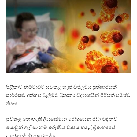
පිළිකාව නිට්ටාවට සුවකළ හැකි විප්ලවීය ප්‍රතිකාරයක්
සාර්ථකව අත්හදා බැලීමට බ්‍රිතාන්‍ය විද්‍යාඥයින් පිරිසක් සමත්ව
තිබේ.
සුවකළ නොහැකි ලියුකේමියා රෝගයෙන් පීඩා විඳි නව
යොවුන් ඇලීසා නම් තරුණිය වාසය කළේ බ්‍රිතාන්‍යයේ
ලැන්කැස්ටර් නගරයේය.