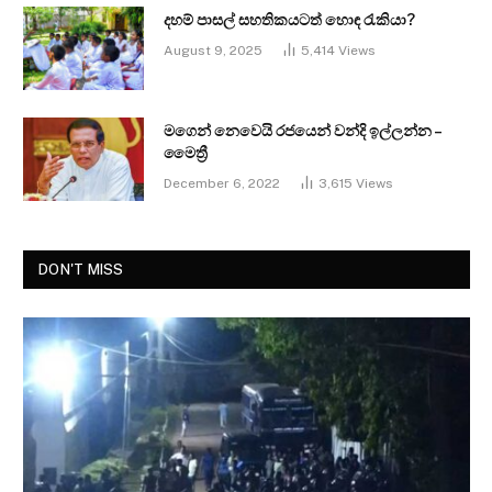
දහම් පාසල් සහතිකයටත් හොඳ රැකියා?
August 9, 2025
5,414
Views
මගෙන් නෙවෙයි රජයෙන් වන්දි ඉල්ලන්න –
මෛත්‍රී
December 6, 2022
3,615
Views
DON'T MISS