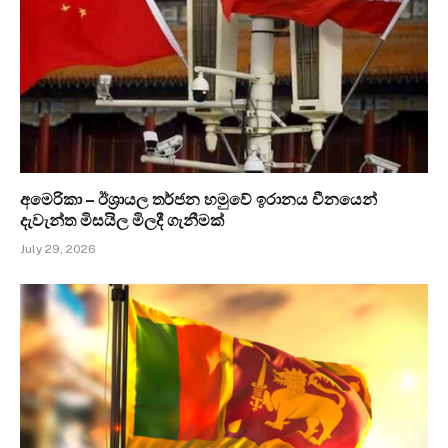
අමෙරිකා – ඊශ්‍රායල තර්ජන හමුවේ ඉරානය චීනයෙන්
දැවැන්ත මිසයිල මිලදී ගැනීමක්
July 29, 2026