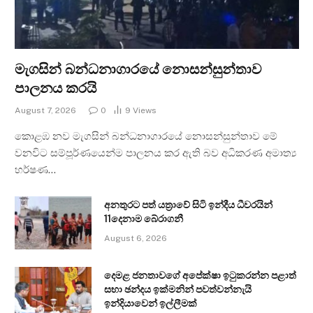
මැගසින් බන්ධනාගාරයේ නොසන්සුන්තාව
පාලනය කරයි
August 7, 2026
0
9
Views
කොළඹ නව මැගසින් බන්ධනාගාරයේ නොසන්සුන්තාව මේ
වනවිට සම්පූර්ණයෙන්ම පාලනය කර ඇති බව අධිකරණ අමාත්‍ය
හර්ෂණ…
අනතුරට පත් යත්‍රාවේ සිටි ඉන්දීය ධීවරයින්
11දෙනාම බේරාගනී
August 6, 2026
දෙමළ ජනතාවගේ අපේක්ෂා ඉටුකරන්න පළාත්
සභා ඡන්දය ඉක්මනින් පවත්වන්නැයි
ඉන්දියාවෙන් ඉල්ලීමක්