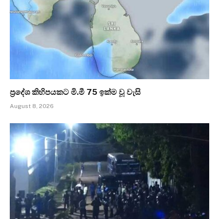
ප්‍රදේශ කිහිපයකට මි.මී 75 ඉක්ම වූ වැසි
August 8, 2026