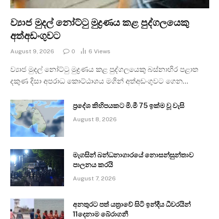
ව්‍යාජ මුදල් නෝට්ටු මුද්‍රණය කළ පුද්ගලයෙකු
අත්අඩංගුවට
August 9, 2026
0
6
Views
ව්‍යාජ මුදල් නෝට්ටු මුද්‍රණය කළ පුද්ගලයෙකු බස්නාහිර පළාත
දකුණ දිසා අපරාධ කොට්ඨාශය මගින් අත්අඩංගුවට ගෙන…
ප්‍රදේශ කිහිපයකට මි.මී 75 ඉක්ම වූ වැසි
August 8, 2026
මැගසින් බන්ධනාගාරයේ නොසන්සුන්තාව
පාලනය කරයි
August 7, 2026
අනතුරට පත් යත්‍රාවේ සිටි ඉන්දීය ධීවරයින්
11දෙනාම බේරාගනී