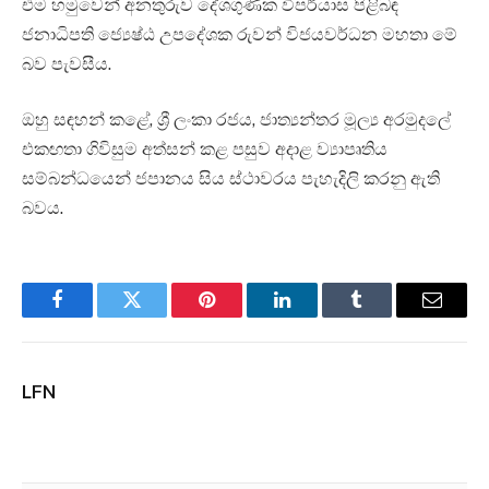
එම හමුවෙන් අනතුරුව දේශගුණික විපර්යාස පිළිබඳ
ජනාධිපති ජ්‍යෙෂ්ඨ උපදේශක රුවන් විජයවර්ධන මහතා මේ
බව පැවසීය.
ඔහු සඳහන් කළේ, ශ්‍රී ලංකා රජය, ජාත්‍යන්තර මූල්‍ය අරමුදලේ
එකඟතා ගිවිසුම අත්සන් කළ පසුව අදාළ ව්‍යාපෘතිය
සම්බන්ධයෙන් ජපානය සිය ස්ථාවරය පැහැදිලි කරනු ඇති
බවය.
Facebook
Twitter
Pinterest
LinkedIn
Tumblr
Email
LFN