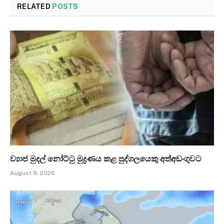
RELATED
POSTS
ව්‍යාජ මුදල් නෝට්ටු මුද්‍රණය කළ පුද්ගලයෙකු අත්අඩංගුවට
August 9, 2026