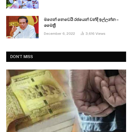
මගෙන් නෙවෙයි රජයෙන් වන්දි ඉල්ලන්න –
මෛත්‍රී
December 6, 2022
3,616
Views
DON'T MISS