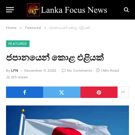
»
»
Home
Featured
ජපානයෙන් කොළ එළියක්
FEATURED
ජපානයෙන් කොළ එළියක්
By
LFN
December 11, 2022
No Comments
1 Min Read
125
Views