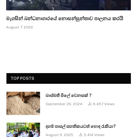
මැගසින් බන්ධනාගාරයේ නොසන්සුන්තාව පාලනය කරයි
August 7, 2026
TOP POSTS
බාස්මතී මිලේ වෙනසක් ?
September 26, 2024
6,457
Views
දහම් පාසල් සහතිකයටත් හොඳ රැකියා?
August 9, 2025
5,414
Views