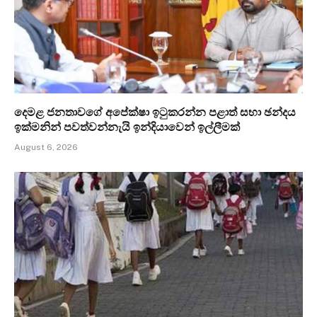
දෙමළ ජනතාවගේ අපේක්ෂා ඉටුකරන්න පළාත් සභා ඡන්දය
ඉක්මනින් පවත්වන්නැයි ඉන්දියාවෙන් ඉල්ලීමක්
August 6, 2026