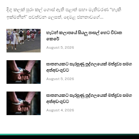
දිගු කලක් පුරා කල් ගොස් ඇති පළාත් සභා මැතිවරණ “හැකි
ඉක්මනින්” පවත්වන ලෙසත්, දෙමළ ජනතාවගේ…
හැටන් කලාපයේ සියලු පාසල් හෙට විවෘත
කෙරේ
August 5, 2026
ඝාතනයකට සැරසුණු පුද්ගලයෙක් මත්ද්‍රව්‍ය සමග
අත්අඩංගුවට
August 5, 2026
ඝාතනයකට සැරසුණු පුද්ගලයෙක් මත්ද්‍රව්‍ය සමග
අත්අඩංගුවට
August 4, 2026