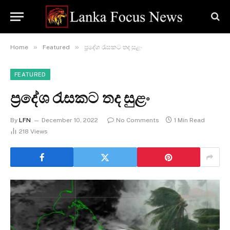
»
»
Home
Featured
ප්‍රදේශ රැසකට තද සුළං
FEATURED
ප්‍රදේශ රැසකට තද සුළං
By
LFN
December 10, 2022
No Comments
1 Min Read
218
Views