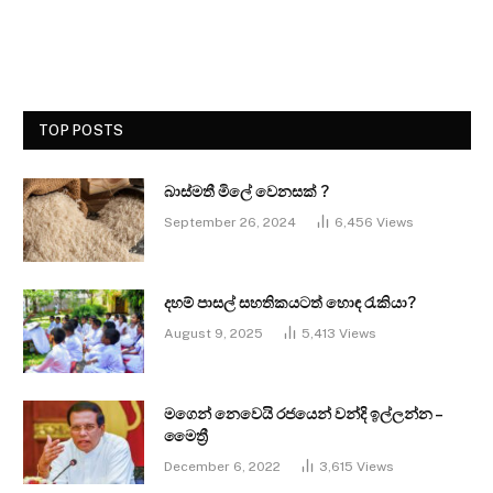
TOP POSTS
බාස්මතී මිලේ වෙනසක් ?
September 26, 2024
6,456
Views
දහම් පාසල් සහතිකයටත් හොඳ රැකියා?
August 9, 2025
5,413
Views
මගෙන් නෙවෙයි රජයෙන් වන්දි ඉල්ලන්න –
මෛත්‍රී
December 6, 2022
3,615
Views