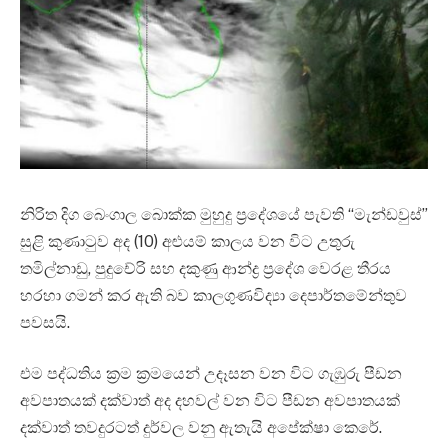
නිරිත දිග බෙංගාල බොක්ක මුහුදු ප්‍රදේශයේ පැවති “මැන්ඩවුස්”
සුළි කුණාටුව අද (10) අළුයම් කාලය වන විට උතුරු
තමිල්නාඩු, පුදුචේරි සහ දකුණු ආන්ද්‍ර ප්‍රදේශ වෙරළ තීරය
හරහා ගමන් කර ඇති බව කාලගුණවිද්‍යා දෙපාර්තමේන්තුව
පවසයි.
එම පද්ධතිය ක්‍රම ක්‍රමයෙන් උදෑසන වන විට ගැඹුරු පීඩන
අවපාතයක් දක්වාත් අද දහවල් වන විට පීඩන අවපාතයක්
දක්වාත් තවදුරටත් දුර්වල වනු ඇතැයි අපේක්ෂා කෙරේ.