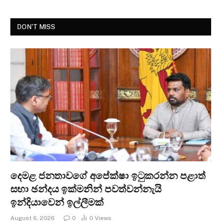
DON'T MISS
දෙමළ ජනතාවගේ අපේක්ෂා ඉටුකරන්න පළාත්
සභා ඡන්දය ඉක්මනින් පවත්වන්නැයි
ඉන්දියාවෙන් ඉල්ලීමක්
August 6, 2026
0
0
Views