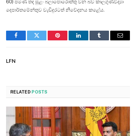
60) පමණ තද සුළං බලාපොරොත්තු වන බව කාලගුණවිද්‍යා
දෙපාර්තමේන්තුව වැඩිදුරටත් නිවේදනය කළේය.
Facebook
Twitter
Pinterest
LinkedIn
Tumblr
Email
LFN
RELATED
POSTS