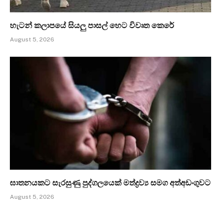
හැටන් කලාපයේ සියලු පාසල් හෙට විවෘත කෙරේ
August 5, 2026
ඝාතනයකට සැරසුණු පුද්ගලයෙක් මත්ද්‍රව්‍ය සමග අත්අඩංගුවට
August 5, 2026