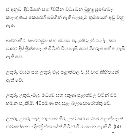
ඒ අනුව, දිවයිනේ සහ දිවයින වටා වන මුහුදු ප්‍රදේශවල
කාලගුණය කෙරෙහි එමගින් ඇති බලපෑම ක්‍රමයෙන් අඩු වනු
ඇත.
බස්නාහිර, සබරගමුව සහ මධ්‍යම පළාත්වලත් ගාල්ල සහ
මාතර දිස්ත්‍රික්කවලත් විටින් විට වැසි හෝ ගිගුරුම් සහිත වැසි
ඇති වේ.
උතුරු, වයඹ සහ උතුරු මැද පළාත්වල වැසි වාර කිහිපයක්
ඇති වේ.
උතුරු, උතුරු-මැද, මධ්‍යම සහ දකුණු පළාත්වල විටින් විට
හමන පැ.කි.මී. 40පමණ තද සුළං බලාපොරොත්තු වේ.
උතුරු, උතුරු-මැද, නැගෙනහිර, ඌව සහ මධ්‍යම පළාත්වලත්
හම්බන්තොට දිස්ත්‍රික්කයේත් විටින් විට හමන පැ.කි.මී. (50-