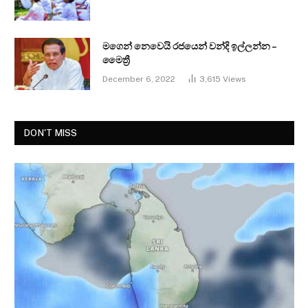
මගෙන් නෙවෙයි රජයෙන් වන්දි ඉල්ලන්න –
මෛත්‍රී
December 6, 2022
3,615
Views
DON'T MISS