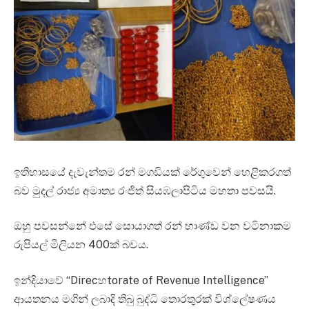
ඉතිහාසයේ දැවැන්තම රන් මගඩියක් රේගුවෙන් හෙළිකරගත්
බව මුදල් රාජ්‍ය අමාත්‍ය රංජිත් සියඹලාපිටිය මහතා පවසයි.
ඔහු පවසන්නේ එසේ සොයාගත් රන් භාණ්ඩ වන වටිනාකම
රුපියල් මිලියන 400ක් බවය.
ඉන්දියාවේ “Direcහtorate of Revenue Intelligence”
ආයතනය මගින් ලබාදි තිබු බුද්ධි තොරතුරක් විශ්ලේෂණය