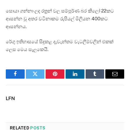
සොයා ගන්නා ලද රත්‍රන් වල සම්පූර්ණ බර කිලෝ 22කට
ආසන්න වූ අතර වටිනාකම රුපියල් මිලියන 400කට
ආසන්නය.
රේගු ඉතිහාසයේ සිදුකළ දැවැන්තම වැටලීම්වලින් එකක්
ලෙස මෙය සැලකෙයි.
Facebook
Twitter
Pinterest
LinkedIn
Tumblr
Email
LFN
RELATED
POSTS