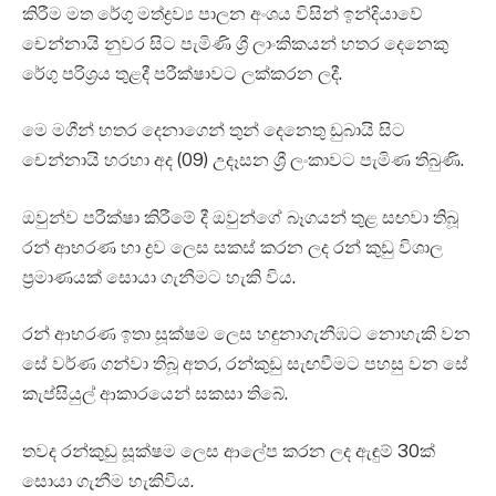
කිරීම මත රේගු මත්ද්‍රව්‍ය පාලන අංශය විසින් ඉන්දියාවේ
චෙන්නායි නුවර සිට පැමිණි ශ්‍රී ලාංකිකයන් හතර දෙනෙකු
රේගු පරිශ්‍රය තුළදී පරීක්ෂාවට ලක්කරන ලදී.
මෙ මගීන් හතර දෙනාගෙන් තුන් දෙනෙතු ඩුබායි සිට
චෙන්නායි හරහා අද (09) උදෑසන ශ්‍රී ලංකාවට පැමිණ තිබුණි.
ඔවුන්ව පරීක්ෂා කිරීමේ දී ඔවුන්ගේ බෑගයන් තුළ සඟවා තිබූ
රන් ආභරණ හා ද්‍රව ලෙස සකස් කරන ලද රන් කුඩු විශාල
ප්‍රමාණයක් සොයා ගැනීමට හැකි විය.
රන් ආභරණ ඉතා සූක්ෂම ලෙස හඳුනාගැනීඹට නොහැකි වන
සේ වර්ණ ගන්වා තිබූ අතර, රන්කුඩු සැඟවීමට පහසු වන සේ
කැප්සියුල් ආකාරයෙන් සකසා තිබේ.
තවද රන්කුඩු සූක්ෂම ලෙස ආලේප කරන ලද ඇඳුම් 30ක්
සොයා ගැනීම හැකිවිය.