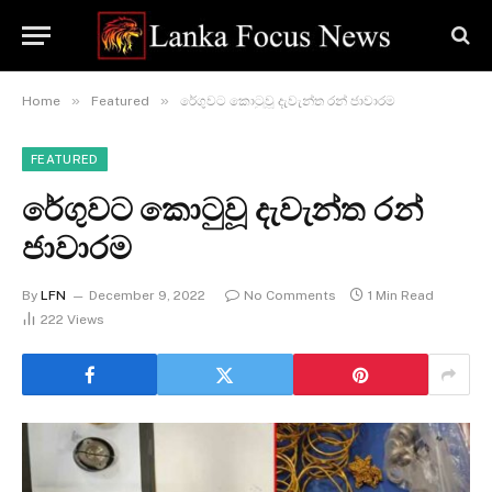
»
»
Home
Featured
රේගුවට කොටුවූ දැවැන්ත රන් ජාවාරම
FEATURED
රේගුවට කොටුවූ දැවැන්ත රන්
ජාවාරම
By
LFN
December 9, 2022
No Comments
1 Min Read
222
Views