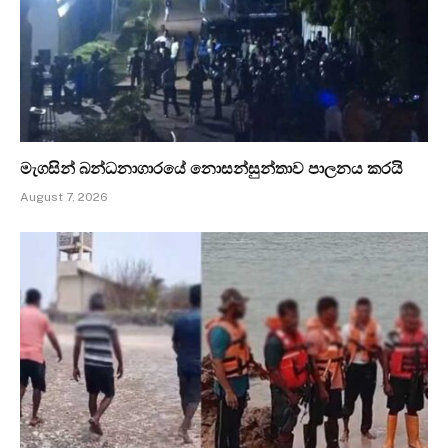
මැගසින් බන්ධනාගාරයේ නොසන්සුන්තාව පාලනය කරයි
August 7, 2026