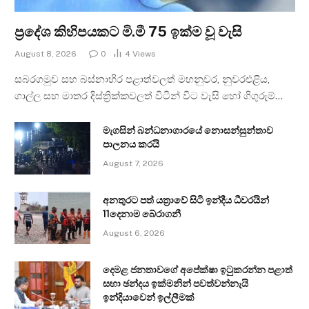
ප්‍රදේශ කිහිපයකට මි.මී 75 ඉක්ම වූ වැසි
August 8, 2026
0
4
Views
සබරගමුව සහ බස්නාහිර පළාත්වලත් මහනුවර, නුවරඑළිය,
ගාල්ල සහ මාතර දිස්ත්‍රික්කවලත් විටින් විට වැසි හෝ ගිගුරුම්…
මැගසින් බන්ධනාගාරයේ නොසන්සුන්තාව
පාලනය කරයි
August 7, 2026
අනතුරට පත් යත්‍රාවේ සිටි ඉන්දීය ධීවරයින්
11දෙනාම බේරාගනී
August 6, 2026
දෙමළ ජනතාවගේ අපේක්ෂා ඉටුකරන්න පළාත්
සභා ඡන්දය ඉක්මනින් පවත්වන්නැයි
ඉන්දියාවෙන් ඉල්ලීමක්