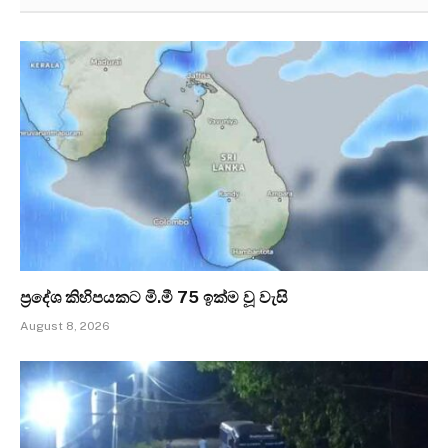
ප්‍රදේශ කිහිපයකට මි.මී 75 ඉක්ම වූ වැසි
August 8, 2026