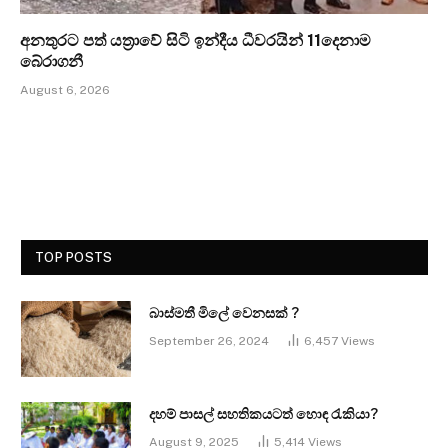
අනතුරට පත් යත්‍රාවේ සිටි ඉන්දීය ධීවරයින් 11දෙනාම
බේරාගනී
August 6, 2026
TOP POSTS
බාස්මතී මිලේ වෙනසක් ?
September 26, 2024
6,457
Views
දහම් පාසල් සහතිකයටත් හොඳ රැකියා?
August 9, 2025
5,414
Views