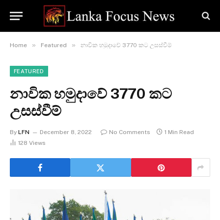
»
»
Home
Featured
නාවික හමුදාවේ 3770 කට උසස්වීම්
FEATURED
නාවික හමුදාවේ 3770 කට
උසස්වීම්
By
LFN
December 8, 2022
No Comments
1 Min Read
128
Views