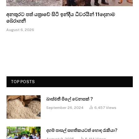
අනතුරට පත් යත්‍රාවේ සිටි ඉන්දීය ධීවරයින් 11දෙනාම
බේරාගනී
August 6, 2026
TOP POSTS
බාස්මතී මිලේ වෙනසක් ?
September 26, 2024
6,457
Views
දහම් පාසල් සහතිකයටත් හොඳ රැකියා?
August 9, 2025
5,414
Views