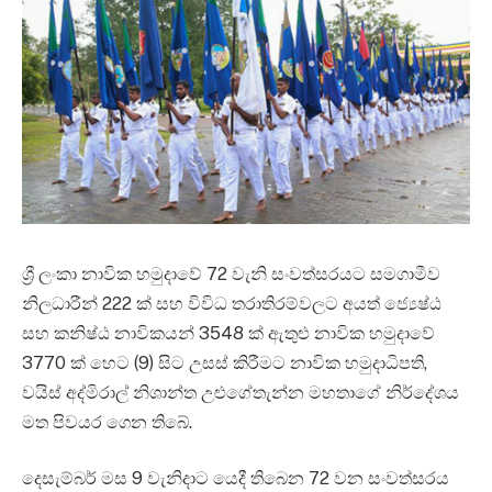
ශ්‍රී ලංකා නාවික හමුදාවේ 72 වැනි සංවත්සරයට සමගාමීව
නිලධාරීන් 222 ක් සහ විවිධ තරාතිරම්වලට අයත් ජ්‍යෙෂ්ඨ
සහ කනිෂ්ඨ නාවිකයන් 3548 ක් ඇතුළු නාවික හමුදාවේ
3770 ක් හෙට (9) සිට උසස් කිරීමට නාවික හමුදාධිපති,
වයිස් අද්මිරාල් නිශාන්ත උළුගේතැන්න මහතාගේ නිර්දේශය
මත පිවයර ගෙන තිබේ.
දෙසැම්බර් මස 9 වැනිදාට යෙදී තිබෙන 72 වන සංවත්සරය