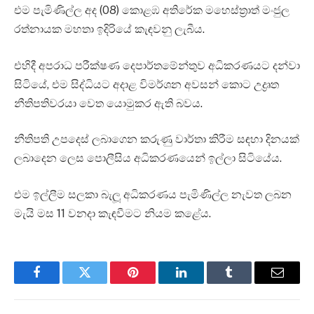
එම පැමිණිල්ල අද (08) කොළඹ අතිරේක මහෙස්ත්‍රාත් මංජුල
රත්නායක මහතා ඉදිරියේ කැඳවනු ලැබීය.
එහිදී අපරාධ පරීක්ෂණ දෙපාර්තමේන්තුව අධිකරණයට දන්වා
සිටියේ, එම සිද්ධියට අදාළ විමර්ශන අවසන් කොට උද්‍රෘත
නීතිපතිවරයා වෙත යොමුකර ඇති බවය.
නීතිපති උපදෙස් ලබාගෙන කරුණු වාර්තා කිරීම සඳහා දිනයක්
ලබාදෙන ලෙස පොලීසිය අධිකරණයෙන් ඉල්ලා සිටියේය.
එම ඉල්ලීම සලකා බැලූ අධිකරණය පැමිණිල්ල නැවත ලබන
මැයි මස 11 වනදා කැඳවීමට නියම කළේය.
Facebook
Twitter
Pinterest
LinkedIn
Tumblr
Email