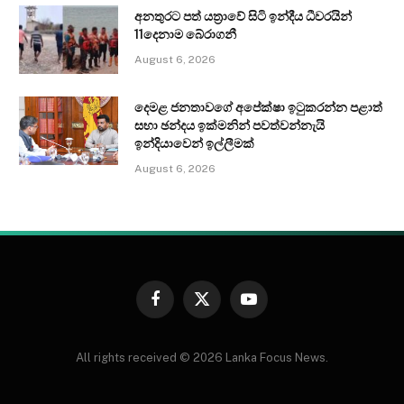
අනතුරට පත් යත්‍රාවේ සිටි ඉන්දීය ධීවරයින්
11දෙනාම බේරාගනී
August 6, 2026
දෙමළ ජනතාවගේ අපේක්ෂා ඉටුකරන්න පළාත්
සභා ඡන්දය ඉක්මනින් පවත්වන්නැයි
ඉන්දියාවෙන් ඉල්ලීමක්
August 6, 2026
Facebook
X
YouTube
(Twitter)
All rights received © 2026 Lanka Focus News.