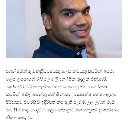
පාර්ලිමේන්තු මන්ත්‍රීවරයෙකු ලෙස කටයුතු කරමින් අයථා
ලෙස උපයාගත් රුපියල් මිලියන 15ක මුදලක් එන්.ආර්.
කන්සල්ටන්සි නමැති සමාගමක යෙදවූ බවට චෝදනා
කරමින් පාර්ලිමේන්තු මන්ත්‍රී නාමල් රාජපක්ෂ මහතා ඇතුළු
පිරිසකට එරෙහිව ඉදිරිපත් කර ඇති පැමිණිල්ල ලබන මැයි
මස 11 වනදා කැඳවන ලෙස කොළඹ මහෙස්ත්‍රාත් අධිකරණය
නියම කළේය.