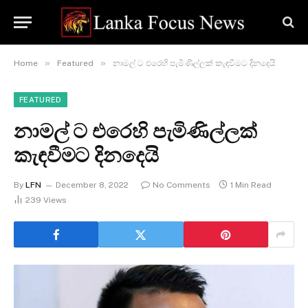
»
»
Home
Featured
නාමල් ට එරෙහි පැමිණිල්ලක් කැඳවීමට දිනදෙයි
FEATURED
නාමල් ට එරෙහි පැමිණිල්ලක්
කැඳවීමට දිනදෙයි
By
LFN
December 8, 2022
No Comments
1 Min Read
239
Views