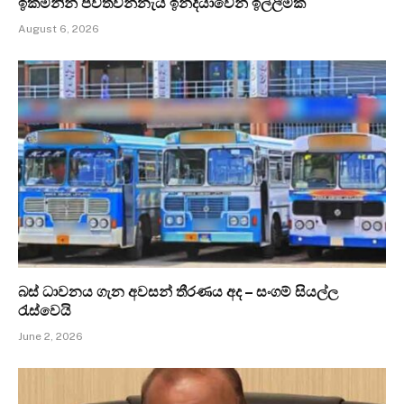
ඉක්මනින් පවත්වන්නැයි ඉන්දියාවෙන් ඉල්ලීමක්
August 6, 2026
බස් ධාවනය ගැන අවසන් තීරණය අද – සංගම් සියල්ල
රැස්වෙයි
June 2, 2026