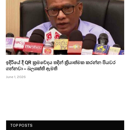
ඉදිරියේ දී QR ක්‍රමවේදය තදින් ක්‍රියාත්මක කරන්න පියවර
ගන්නවා – බලශක්ති ඇමති
June 1, 2026
TOP POSTS