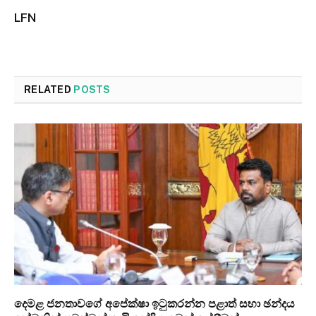
LFN
RELATED
POSTS
දෙමළ ජනතාවගේ අපේක්ෂා ඉටුකරන්න පළාත් සභා ඡන්දය