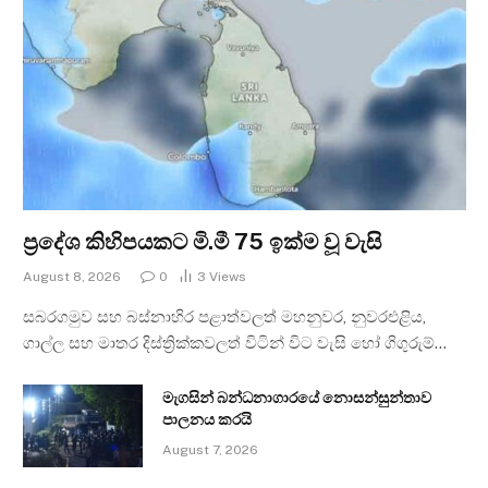
ප්‍රදේශ කිහිපයකට මි.මී 75 ඉක්ම වූ වැසි
August 8, 2026
0
3
Views
සබරගමුව සහ බස්නාහිර පළාත්වලත් මහනුවර, නුවරඑළිය,
ගාල්ල සහ මාතර දිස්ත්‍රික්කවලත් විටින් විට වැසි හෝ ගිගුරුම්…
මැගසින් බන්ධනාගාරයේ නොසන්සුන්තාව
පාලනය කරයි
August 7, 2026