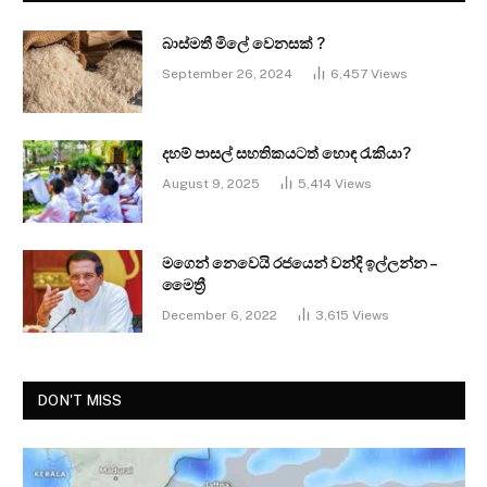
බාස්මතී මිලේ වෙනසක් ?
September 26, 2024
6,457
Views
දහම් පාසල් සහතිකයටත් හොඳ රැකියා?
August 9, 2025
5,414
Views
මගෙන් නෙවෙයි රජයෙන් වන්දි ඉල්ලන්න –
මෛත්‍රී
December 6, 2022
3,615
Views
DON'T MISS