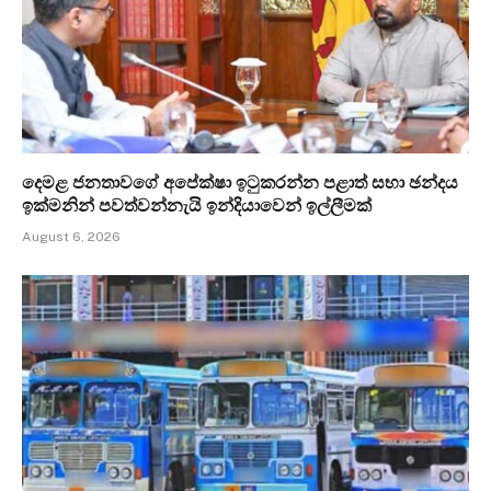
දෙමළ ජනතාවගේ අපේක්ෂා ඉටුකරන්න පළාත් සභා ඡන්දය
ඉක්මනින් පවත්වන්නැයි ඉන්දියාවෙන් ඉල්ලීමක්
August 6, 2026