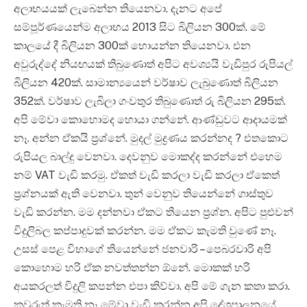
අලාභයයක් ලැබෙන්න තියෙනවා. දැනට අපේ
සම්පූර්ණයෙන්ම අලාභය 2013 සිට බිලියන 300ක්. මේ
කාලයේ දී බිලියන 300ක් හොයන්න තියෙනවා. එන
අවුරුද්දේ නියඟයක් තිබුණොත් අපිට අවශ්‍යයි වැඩිපුර රුපියල්
බිලියන 420ක්. සාමාන්‍යයෙන් වර්ෂාව ලැබුණොත් බිලියන
352ක්. වර්ෂාව ලැබිලා ගංවතුර තිබුණොත් රු බිලියන 295ක්.
අපි මේවා කොහොමද හොයා ගන්නේ. ආණ්ඩුවට ආදායමක්
නෑ. අන්න ඒකයි ප්‍රශ්නේ. මුදල් මුද්‍රණය කරන්නද ? එතකොට
රුපියල බාල්දු වෙනවා. දෙවනුව මොකද්ද කරන්නේ එහෙම
නම් VAT වැඩි කරමු. ඒකත් වැඩි කරලා වැඩි කරලා ඒකෙත්
ප්‍රශ්නයක් ඇති වෙනවා. තුන් වෙනුව තියෙන්නේ ගාස්තුව
වැඩි කරන්න. මම දන්නවා ඒකට තියෙන ප්‍රශ්න. අපිට පුළුවන්
විදුලිබල කප්පාදුවක් කරන්න. මම ඒකට කැමති වුණේ නෑ.
උසස් පෙළ විභාගේ තියෙන්නේ ජනවාරි – පෙබරවාරි අපි
‍කොහොම හරි ඒක නවත්තන්න ඕනේ. මොකක් හරි
අයකරලත් විදුලි කපන්න එපා කිව්වා. අපි මේ ගැන කතා කරා.
කවුරුත් කැමති නෑ මේවා වැඩි කරන්න අපි දේශපාලනයේ