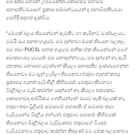
මේ අතර මහජන උපයෝගීතා කොමිසම් සභාවේ
සභාපතිවරයාගේ ප්‍රකාශ සම්බන්ධයෙන් ද ජනාධිපතිවරයා
මෙහිදී අදහස් දැක්වීය.
“මේකේ බලය තියෙන්නේ ඇමතිට හා කැබිනට් මණ්ඩලයට.
මමයි ඔය පනත හැදුවේ. මම දන්නවා ඕකේ තියෙන බලතල.
මම තමා PUCSL පනත හැදුවේ. අනික ඒක තියෙන්නේ මගේ
අමාත්‍යාංශය යටතේ. මම නොදන්නවයැ. මම දන්නේ නෑ ඇයි
ජනතාව නොමඟ යවන්නේ කියලා. සභාපතිව මුණගැහෙන්න
තියෙනවා. මට දැන් ලැබිලා තියෙනවා එතුමා ගැනත් කරපු
ප්‍රකාශය ගැනත් පැමිණිලි කිහිපයක්. මෙතුමා කියනවා
විදුලිබලය වැඩි කරන්න දෙන්නේ නෑ කියලා. එතකොට
කොහොමද ආර්ථිකය ගෙනියන්නේ. එයාට ඇති බලයක් නෑ.
එතුමා තමා ට්‍රිලියම් සමාගමේ සභාපති. ඒ සමාගම තමා
වැඩියෙන්ම විදුලිය ගන්නේ. එතුමාට සමාගම් කිහිපයක්
තියෙනවා. විදුලිබලය වැඩිවුණාම එතුමාගේ වියදම්
වැඩිවෙනවා. එතුමාට කරන්න තිබුණේ මට මේක බලපානවා,