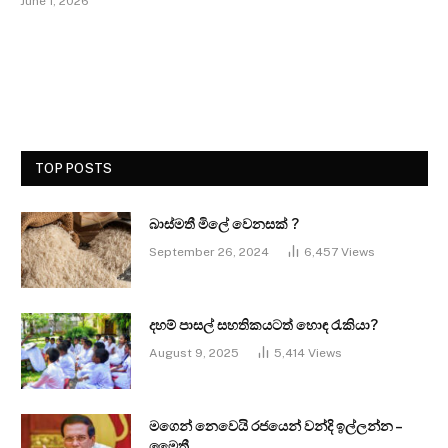
June 1, 2026
TOP POSTS
බාස්මතී මිලේ වෙනසක් ?
September 26, 2024
6,457
Views
දහම් පාසල් සහතිකයටත් හොඳ රැකියා?
August 9, 2025
5,414
Views
මගෙන් නෙවෙයි රජයෙන් වන්දි ඉල්ලන්න –
මෛත්‍රී