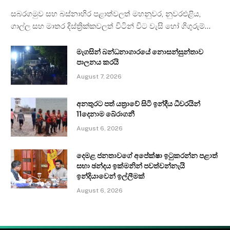
සබරගමුව සහ බස්නාහිර පළාත්වලත් මහනුවර, නුවරඑළිය,
ගාල්ල සහ මාතර දිස්ත්‍රික්කවලත් විටින් විට වැසි හෝ ගිගුරුම්…
මැගසින් බන්ධනාගාරයේ නොසන්සුන්තාව
පාලනය කරයි
August 7, 2026
අනතුරට පත් යත්‍රාවේ සිටි ඉන්දීය ධීවරයින්
11දෙනාම බේරාගනී
August 6, 2026
දෙමළ ජනතාවගේ අපේක්ෂා ඉටුකරන්න පළාත්
සභා ඡන්දය ඉක්මනින් පවත්වන්නැයි
ඉන්දියාවෙන් ඉල්ලීමක්
August 6, 2026