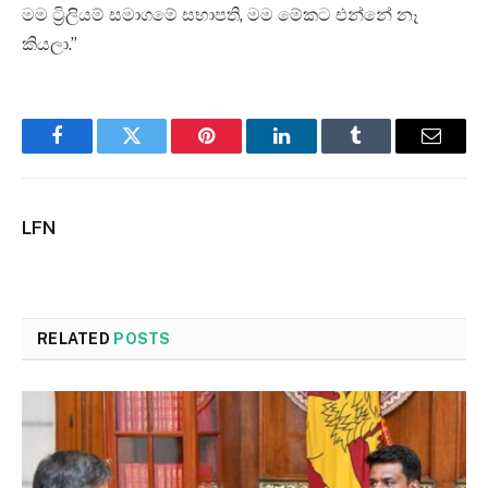
මම ට්‍රිලියම් සමාගමේ සභාපති, මම මේකට එන්නේ නෑ
කියලා.”
Facebook
Twitter
Pinterest
LinkedIn
Tumblr
Email
LFN
RELATED
POSTS