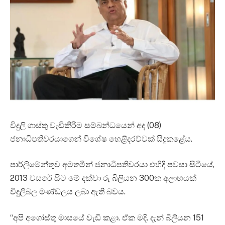
විදුලි ගාස්තු වැඩිකිරීම සම්බන්ධයෙන් අද (08)
ජනාධිපතිවරයාගෙන් විශේෂ හෙළිදරව්වක් සිදුකළේය.
පාර්ලිමේන්තුව අමතමින් ජනාධිපතිවරයා එහිදී පවසා සිටියේ,
2013 වසරේ සිට මේ දක්වා රු බිලියන 300ක අලාභයක්
විදුලිබල මණ්ඩලය ලබා ඇති බවය.
“අපි අගෝස්තු මාසයේ වැඩි කළා. ඒක මදි. දැන් බිලියන 151