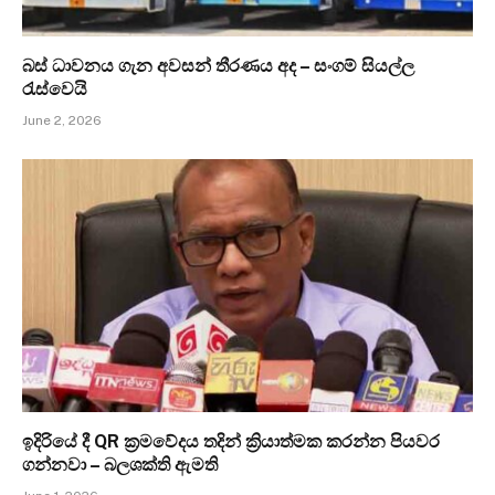
බස් ධාවනය ගැන අවසන් තීරණය අද – සංගම් සියල්ල
රැස්වෙයි
June 2, 2026
ඉදිරියේ දී QR ක්‍රමවේදය තදින් ක්‍රියාත්මක කරන්න පියවර
ගන්නවා – බලශක්ති ඇමති