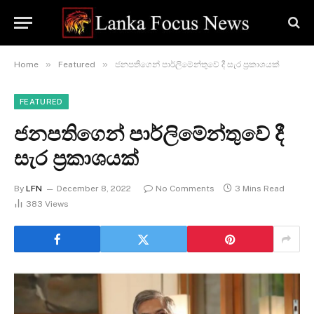
»
»
Home
Featured
ජනපතිගෙන් පාර්ලිමේන්තුවේ දී සැර ප්‍රකාශයක්
FEATURED
ජනපතිගෙන් පාර්ලිමේන්තුවේ දී
සැර ප්‍රකාශයක්
By
LFN
December 8, 2022
No Comments
3 Mins Read
383
Views