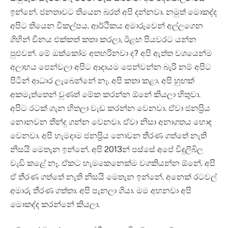
ඉන්නේ. ජනතාවට තියෙන බරත් අපි දන්නවා. නමුත් මොකද්ද
අපිට තියෙන විකල්පය. ආර්ථිකය අමාරුවෙන් අල්ලගෙන
ගිහින් චීනය එක්කත් කතා කරලා, ඊළඟ පියවරට යන්න
පුළුවන්. මේ ඔක්කෝම අතහරිනවා ද? අපි ඇත්ත වශයෙන්ම
අලාභය පෙන්වලා අපිට ආදායම පෙන්වන්න බැරි නම් අපිට
පිටින් ආධාර ලැබෙන්නේ නෑ. අපි කතා කළා. අපි හුඟක්
අකමැත්තෙන් වුණත් මේක කරන්න ඕනේ කියලා හිතුවා.
අපිට රටක් ගැන හිතලා වැඩ කරන්න වෙනවා. ඒවා ජනප්‍රිය
නොනවන තීන්දු ගන්න වෙනවා. ඒවා නිසා අනාගතය හොඳ
වෙනවා. අපි හැමදාම ජනප්‍රිය නොවන තීරණ ගත්තේ නැති
නිසයි මෙතැන ඉන්නේ. අපි 2013න් පස්සේ අපේ විදුලිබිල
වැඩි කළේ නෑ. ඒකට හැමකෙනෙක්ම වගකියන්න ඕනේ. අපි
ඒ තීරණ ගත්තේ නැති නිසයි මෙතැන ඉන්නේ. අනෙක් රටවල්
අමාරු තීරණ ගත්තා. අපි පැනලා ගියා. මම අහනවා අපි
මොකද්ද කරන්නේ කියලා.