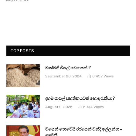
TOP POSTS
බාස්මතී මිලේ වෙනසක් ?
September 26, 2024
6,457
Views
දහම් පාසල් සහතිකයටත් හොඳ රැකියා?
August 9, 2025
5,414
Views
මගෙන් නෙවෙයි රජයෙන් වන්දි ඉල්ලන්න –
මෛත්‍රී