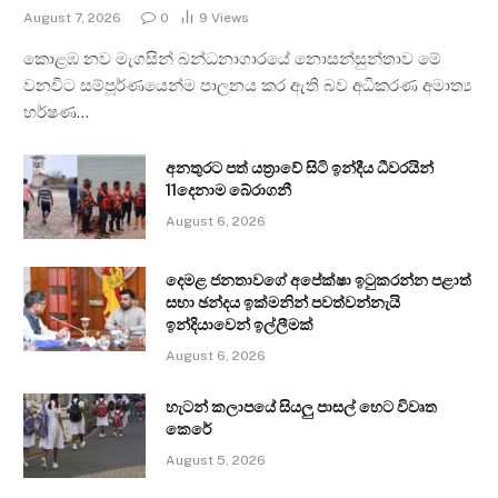
August 7, 2026
0
9
Views
කොළඹ නව මැගසින් බන්ධනාගාරයේ නොසන්සුන්තාව මේ
වනවිට සම්පූර්ණයෙන්ම පාලනය කර ඇති බව අධිකරණ අමාත්‍ය
හර්ෂණ…
අනතුරට පත් යත්‍රාවේ සිටි ඉන්දීය ධීවරයින්
11දෙනාම බේරාගනී
August 6, 2026
දෙමළ ජනතාවගේ අපේක්ෂා ඉටුකරන්න පළාත්
සභා ඡන්දය ඉක්මනින් පවත්වන්නැයි
ඉන්දියාවෙන් ඉල්ලීමක්
August 6, 2026
හැටන් කලාපයේ සියලු පාසල් හෙට විවෘත
කෙරේ
August 5, 2026