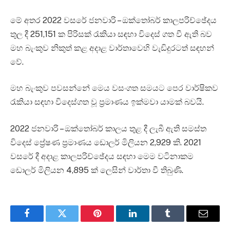
මේ අතර 2022 වසරේ ජනවාරි – ඔක්තෝබර් කාලපරිච්ඡේදය
තුල දී 251,151 ක පිරිසක් රැකියා සඳහා විදෙස් ගත වී ඇති බව
මහ බැංකුව නිකුත් කළ අදාළ වාර්තාවෙහි වැඩිදුරටත් සඳහන්
වේ.
මහ බැංකුව පවසන්නේ මෙය වසංගත සමයට පෙර වාර්ෂිකව
රැකියා සඳහා විදෙස්ගත වූ ප්‍රමාණය ඉක්මවා යාමක් බවයි.
2022 ජනවාරි – ඔක්තෝබර් කාලය තුළ දී ලැබී ඇති සමස්ත
විදෙස් ප්‍රේෂණ ප්‍රමාණය ඩොලර් මිලියන 2,929 කි. 2021
වසරේ දී අදාළ කාලපරිච්ඡේදය සඳහා මෙම වටිනාකම
ඩොලර් මිලියන 4,895 ක් ලෙසින් වාර්තා වී තිබුණි.
Facebook
Twitter
Pinterest
LinkedIn
Tumblr
Email