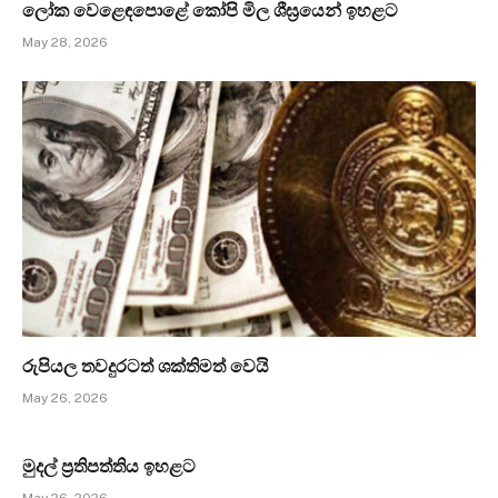
ලෝක වෙළෙඳපොළේ කෝපි මිල ශීඝ්‍රයෙන් ඉහළට
May 28, 2026
රුපියල තවදුරටත් ශක්තිමත් වෙයි
May 26, 2026
මුදල් ප්‍රතිපත්තිය ඉහළට
May 26, 2026