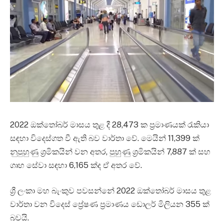
2022 ඔක්තෝබර් මාසය තුළ දී 28,473 ක ප්‍රමාණයක් රැකියා
සඳහා විදෙස්ගත වී ඇති බව වාර්තා වේ. මෙයින් 11,399 ක්
නුපුහුණු ශ්‍රමිකයින් වන අතර, පුහුණු ශ්‍රමිකයින් 7,887 ක් සහ
ගෘහ සේවා සඳහා 6,165 ක්ද ඒ අතර වේ.
ශ්‍රී ලංකා මහ බැංකුව පවසන්නේ 2022 ඔක්තෝබර් මාසය තුළ
වාර්තා වන විදෙස් ප්‍රේෂණ ප්‍රමාණය ඩොලර් මිලියන 355 ක්
බවයි.