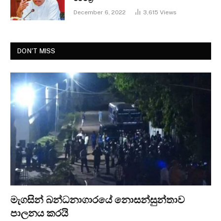
December 6, 2022
3,615
Views
DON'T MISS
මැගසින් බන්ධනාගාරයේ නොසන්සුන්තාව
පාලනය කරයි