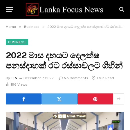
»
»
Home
Business
2022 මාස දහයට දෙලක්ෂ පනස්දාහක් රට රස්සාවලට ගිහින්
BUSINESS
2022 මාස දහයට දෙලක්ෂ
පනස්දාහක් රට රස්සාවලට ගිහින්
By
LFN
December 7, 2022
No Comments
1 Min Read
196
Views