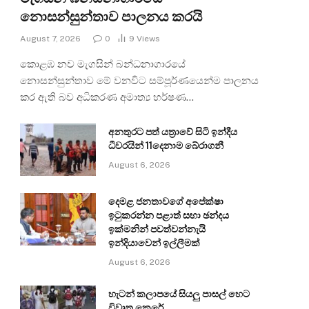
නොසන්සුන්තාව පාලනය කරයි
August 7, 2026
0
9
Views
කොළඹ නව මැගසින් බන්ධනාගාරයේ
නොසන්සුන්තාව මේ වනවිට සම්පූර්ණයෙන්ම පාලනය
කර ඇති බව අධිකරණ අමාත්‍ය හර්ෂණ…
අනතුරට පත් යත්‍රාවේ සිටි ඉන්දීය
ධීවරයින් 11දෙනාම බේරාගනී
August 6, 2026
දෙමළ ජනතාවගේ අපේක්ෂා
ඉටුකරන්න පළාත් සභා ඡන්දය
ඉක්මනින් පවත්වන්නැයි
ඉන්දියාවෙන් ඉල්ලීමක්
August 6, 2026
හැටන් කලාපයේ සියලු පාසල් හෙට
විවෘත කෙරේ