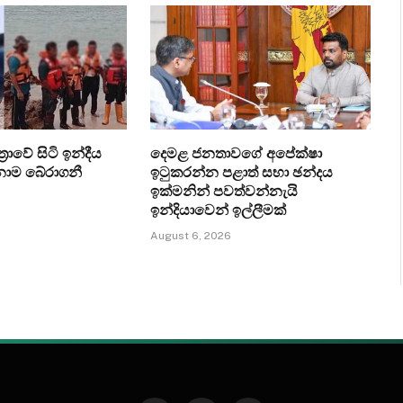
‍රාවේ සිටි ඉන්දීය
දෙමළ ජනතාවගේ අපේක්ෂා
ෙනාම බේරාගනී
ඉටුකරන්න පළාත් සභා ඡන්දය
ඉක්මනින් පවත්වන්නැයි
ඉන්දියාවෙන් ඉල්ලීමක්
August 6, 2026