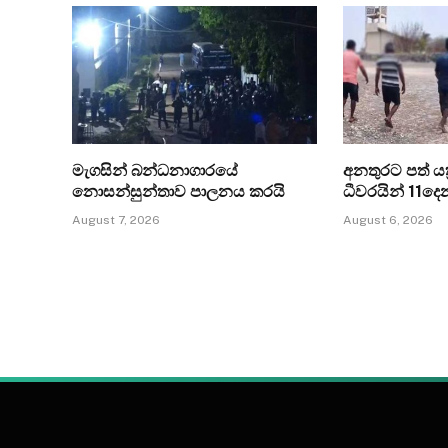
මැගසින් බන්ධනාගාරයේ
අනතුරට පත් යත්
නොසන්සුන්තාව පාලනය කරයි
ධීවරයින් 11ද
August 7, 2026
August 6, 2026