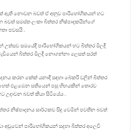
ගයක් ඇති නොවන බවත් ඒ අනුව පාරිභෝගිකයන් හට
බෙන බවත් සමස්ත ලංකා බිත්තර නිෂ්පාදකයින්ගේ
හතා පවසයි .
 උත්සව සමයේදී පාරිභෝගිකයන් හට බිත්තර මිලදී
ට වැඩියෙන් බිත්තර මිලදී නොගන්නා ලෙසත් සරත්
නය කරන කේක් යනාදී සඳහා බේකරි වලින් බිත්තර
එහෙත් එළඹෙන සතියෙන් පසු හිඟයකින් තොරව
හට උදාවන බවත් කියා සිටියේය .
ත්තර නිෂ්පාදනය සාර්ථකව සිදු වෙමින් පවතින බවත්
 අඩුවෙන් පාරිභෝගිකයන් සදහා බිත්තර අලෙවි