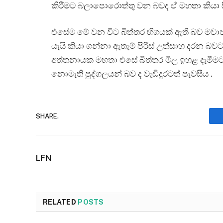
කිරීමට බලාපොරොත්තු වන බවද ඒ මහතා කියා ස
එසේම මේ වන විට බිත්තර හිගයක් ඇති බව මවාපාම
යැයි කියා ගන්නා ඇතැම් පිරිස් උත්සාහ දරන 
අත්තනායක මහතා එසේ බිත්තර මිල ඉහළ දැමීම
නොමැති පුද්ගලයන් බව ද වැඩිදුරටත් පැවසීය .
SHARE.
LFN
RELATED
POSTS