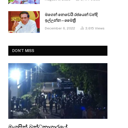
මගෙන් නෙවෙයි රජයෙන් වන්දි
ඉල්ලන්න – මෛත්‍රී
December 6, 2022
3,615
Views
DON'T MISS
මැගසින් බන්ධනාගාරයේ