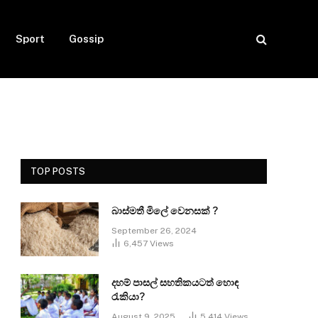
Sport
Gossip
TOP POSTS
බාස්මතී මිලේ වෙනසක් ?
September 26, 2024
6,457
Views
දහම් පාසල් සහතිකයටත් හොඳ
රැකියා?
August 9, 2025
5,414
Views