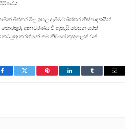
ිටියේය .
ින් බිත්තර මිල ඉහළ දැමීමට බිත්තර නිෂ්පාදකයින්
බවට තොරතුරු අනාවරණය වී ඇතැයි පවසන සරත්
ට කටයුතු කරන්නේ තම නිවසේ කුකුලෙක් වත්
Facebook
Twitter
Pinterest
LinkedIn
Tumblr
Email