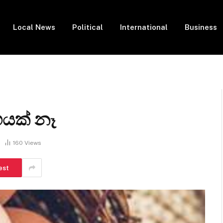
Local News
Political
International
Business
ඟයක් නෑ
160
Views
est