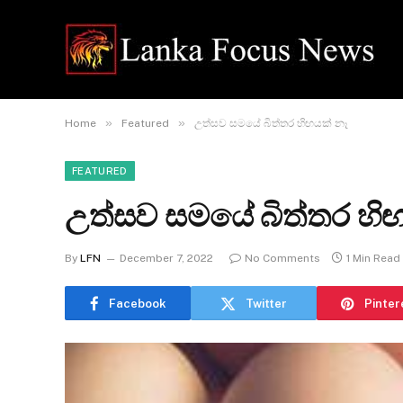
»
»
Home
Featured
උත්සව සමයේ බිත්තර හිඟයක් නෑ
FEATURED
උත්සව සමයේ බිත්තර හි
By
LFN
December 7, 2022
No Comments
1 Min Read
Facebook
Twitter
Pinter