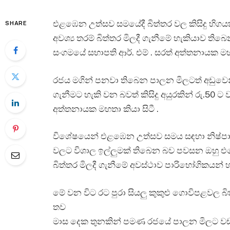
එළඹෙන උත්සව සමයේදී බිත්තර වල කිසිදු හි
SHARE
අවශ්‍ය තරම් බිත්තර මිලදී ගැනීමේ හැකියාව ති
සංගමයේ සභාපති ආර්. එම් . සරත් අත්තනායක ම
රජය මගින් පනවා තිබෙන පාලන මිලටත් අඩුවෙන්
ගැනීමට හැකි වන බවත් කිසිදු අයුරකින් රු.50 
අත්තනායක මහතා කියා සිටී .
විශේෂයෙන් එළඹෙන උත්සව සමය සඳහා නිෂ්පාද
වලට විශාල ඉල්ලුමක් තිබෙන බව පවසන ඔහු 
බිත්තර මිලදී ගැනීමේ අවස්ථාව පාරිභෝගිකයන් 
මේ වන විට රට පුරා සියලු කුකුළු ගොවිපළවල බි
තව
මාස දෙක තුනකින් පමණ රජයේ පාලන මිලට වඩා