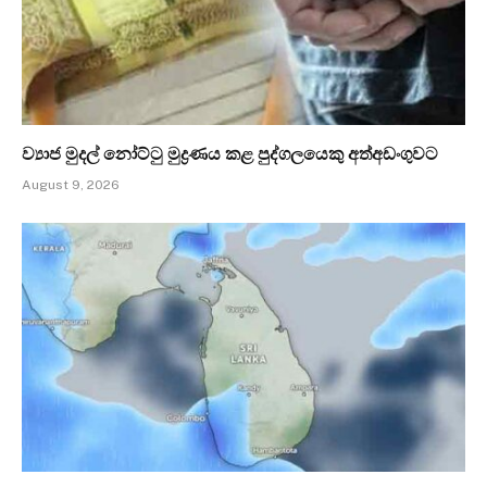
ව්‍යාජ මුදල් නෝට්ටු මුද්‍රණය කළ පුද්ගලයෙකු අත්අඩංගුවට
August 9, 2026