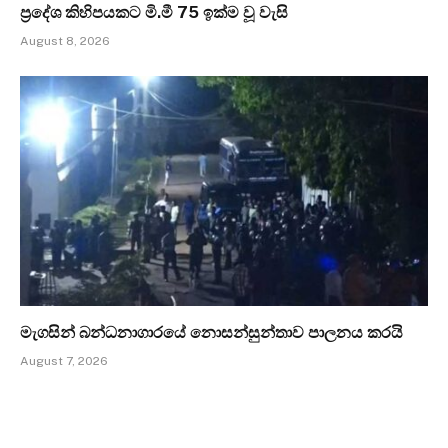
ප්‍රදේශ කිහිපයකට මි.මී 75 ඉක්ම වූ වැසි
August 8, 2026
මැගසින් බන්ධනාගාරයේ නොසන්සුන්තාව පාලනය කරයි
August 7, 2026