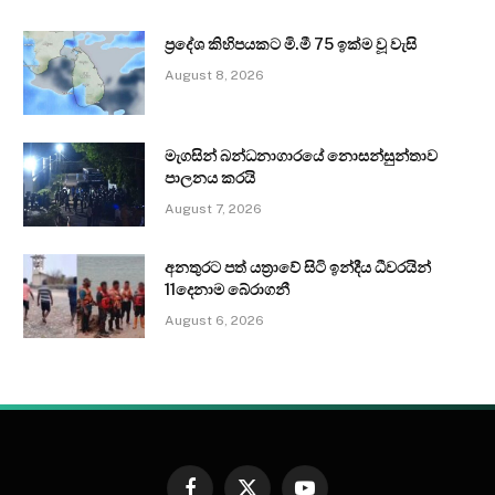
ප්‍රදේශ කිහිපයකට මි.මී 75 ඉක්ම වූ වැසි
August 8, 2026
මැගසින් බන්ධනාගාරයේ නොසන්සුන්තාව
පාලනය කරයි
August 7, 2026
අනතුරට පත් යත්‍රාවේ සිටි ඉන්දීය ධීවරයින්
11දෙනාම බේරාගනී
August 6, 2026