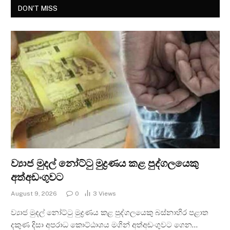
DON'T MISS
ව්‍යාජ මුදල් නෝට්ටු මුද්‍රණය කළ පුද්ගලයෙකු
අත්අඩංගුවට
August 9, 2026
0
3
Views
ව්‍යාජ මුදල් නෝට්ටු මුද්‍රණය කළ පුද්ගලයෙකු බස්නාහිර පළාත
දකුණ දිසා අපරාධ කොට්ඨාශය මගින් අත්අඩංගුවට ගෙන…