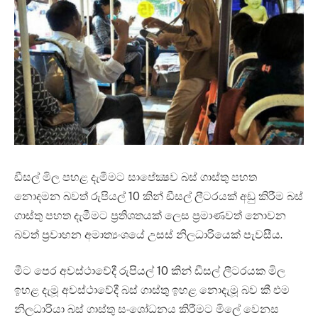
ඩීසල් මිල පහළ දැමීමට සාපේක්‍ෂව බස් ගාස්තු පහත
නොදමන බවත් රුපියල් 10 කින් ඩීසල් ලීටරයක් අඩු කිරීම බස්
ගාස්තු පහත දැමීමට ප්‍රතිශතයක් ලෙස ප්‍රමාණවත් නොවන
බවත් ප්‍රවාහන අමාත්‍යංශයේ උසස් නිලධාරියෙක් පැවසීය.
මීට පෙර අවස්ථාවේදී රුපියල් 10 කින් ඩීසල් ලීටරයක මිල
ඉහළ දැමූ අවස්ථාවේදී බස් ගාස්තු ඉහළ නොදැමූ බව කී එම
නිලධාරියා බස් ගාස්තු සංශෝධනය කිරීමට මිලේ වෙනස