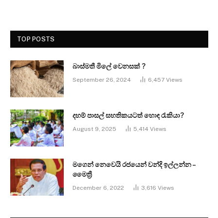
TOP POSTS
බාස්මතී මිලේ වෙනසක් ?
September 26, 2024
6,457
Views
දහම් පාසල් සහතිකයටත් හොඳ රැකියා?
August 9, 2025
5,414
Views
මගෙන් නෙවෙයි රජයෙන් වන්දි ඉල්ලන්න –
මෛත්‍රී
December 6, 2022
3,616
Views