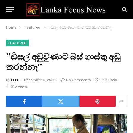
»
»
Home
Featured
’’ඩීසල් අඩුවුණාට බස් ගාස්තු අඩු කරන්නෑ’’
FEATURED
’’ඩීසල් අඩුවුණාට බස් ගාස්තු අඩු
කරන්නෑ’’
By
LFN
December 6, 2022
No Comments
1 Min Read
315
Views