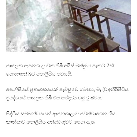
පාසලක ආපනශාලාවක තිබී අයිස් මත්ද්‍රව්‍ය පැකට් 7ක්
සොයාගත් බව පොලීසිය පවසයි.
පොලීසියේ ප්‍රකාශකයෙක් පැවසුවේ ගම්පහ, මල්වතුහිරිපිටිය
ප්‍රදේශයේ පාසලක තිබී එම මත්ද්‍රව්‍ය හමුවූ බවය.
සිද්ධිය සම්බන්ධයෙන් ආපනශාලාව පවත්වාගෙන ගිය
කාන්තාව පොලීසිය අත්අඩංගුවට ගෙන ඇත.