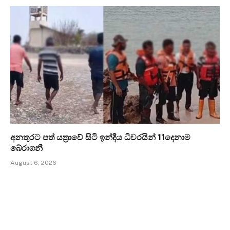
අනතුරට පත් යත්‍රාවේ සිටි ඉන්දීය ධීවරයින් 11දෙනාම
බේරාගනී
August 6, 2026