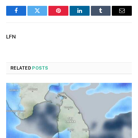
Facebook
Twitter
Pinterest
LinkedIn
Tumblr
Email
LFN
RELATED
POSTS