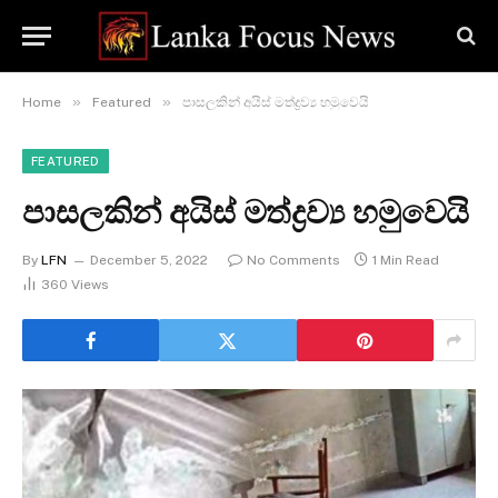
»
»
Home
Featured
පාසලකින් අයිස් මත්ද්‍රව්‍ය හමුවෙයි
FEATURED
පාසලකින් අයිස් මත්ද්‍රව්‍ය හමුවෙයි
By
LFN
December 5, 2022
No Comments
1 Min Read
360
Views