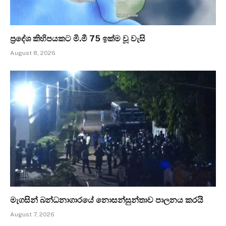
ප්‍රදේශ කිහිපයකට මි.මී 75 ඉක්ම වූ වැසි
August 8, 2026
මැගසින් බන්ධනාගාරයේ නොසන්සුන්තාව පාලනය කරයි
August 7, 2026