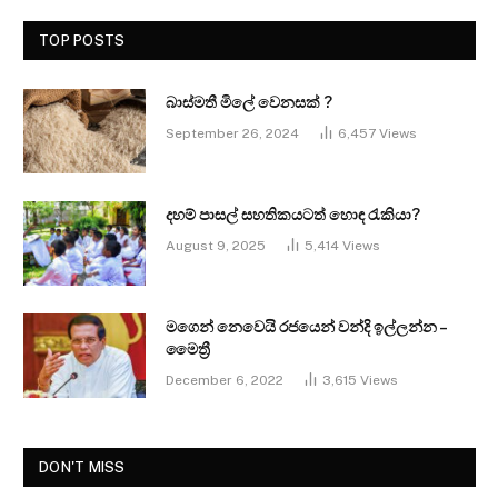
TOP POSTS
බාස්මතී මිලේ වෙනසක් ?
September 26, 2024
6,457
Views
දහම් පාසල් සහතිකයටත් හොඳ රැකියා?
August 9, 2025
5,414
Views
මගෙන් නෙවෙයි රජයෙන් වන්දි ඉල්ලන්න –
මෛත්‍රී
December 6, 2022
3,615
Views
DON'T MISS