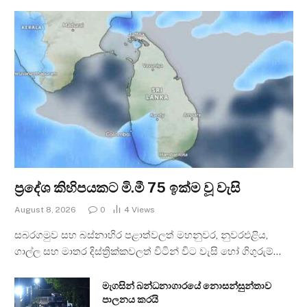
ප්‍රදේශ කිහිපයකට මි.මී 75 ඉක්ම වූ වැසි
August 8, 2026
0
4
Views
සබරගමුව සහ බස්නාහිර පළාත්වලත් මහනුවර, නුවරඑළිය,
ගාල්ල සහ මාතර දිස්ත්‍රික්කවලත් විටින් විට වැසි හෝ ගිගුරුම්…
මැගසින් බන්ධනාගාරයේ නොසන්සුන්තාව
පාලනය කරයි