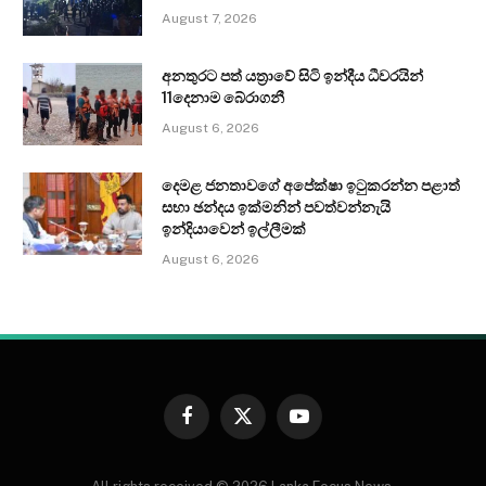
August 7, 2026
අනතුරට පත් යත්‍රාවේ සිටි ඉන්දීය ධීවරයින්
11දෙනාම බේරාගනී
August 6, 2026
දෙමළ ජනතාවගේ අපේක්ෂා ඉටුකරන්න පළාත්
සභා ඡන්දය ඉක්මනින් පවත්වන්නැයි
ඉන්දියාවෙන් ඉල්ලීමක්
August 6, 2026
Facebook
X
YouTube
(Twitter)