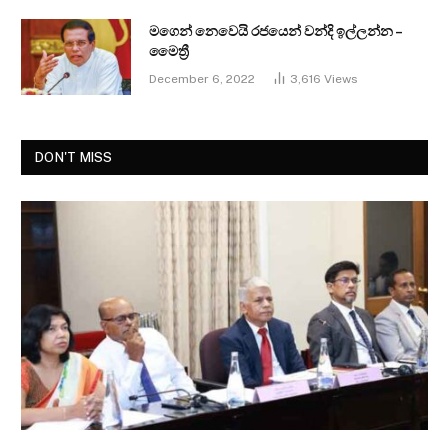
මගෙන් නෙවෙයි රජයෙන් වන්දි ඉල්ලන්න –
මෛත්‍රී
December 6, 2022
3,616
Views
DON'T MISS