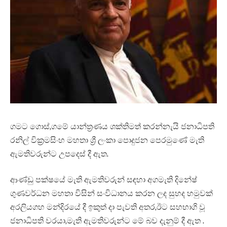
ගමට ගොස්,ගමේ යාන්ත්‍රණය ශක්තිමත් කරන්නැයි ජනාධිපති
රනිල් වික්‍රමසිංහ මහතා ශ්‍රී ලංකා පොදුජන පෙරමුණේ මැති
ඇමතිවරුන්ට උපදෙස් දී ඇත.
ආණ්ඩු පක්ෂයේ මැති ඇමතිවරුන් සඳහා අගමැති දිනේෂ්
ගුණවර්ධන මහතා විසින් සංවිධානය කරන ලද සුහද හමුවක්
අරලියගහ මන්දිරයේ දී ඉකුත් දා පැවති අතර,ඊට සහභාගි වූ
ජනාධිපති වරයා,මැති ඇමතිවරුන්ට මේ බව දැනුම් දී ඇත .