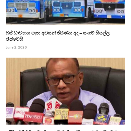
බස් ධාවනය ගැන අවසන් තීරණය අද – සංගම් සියල්ල
රැස්වෙයි
June 2, 2026