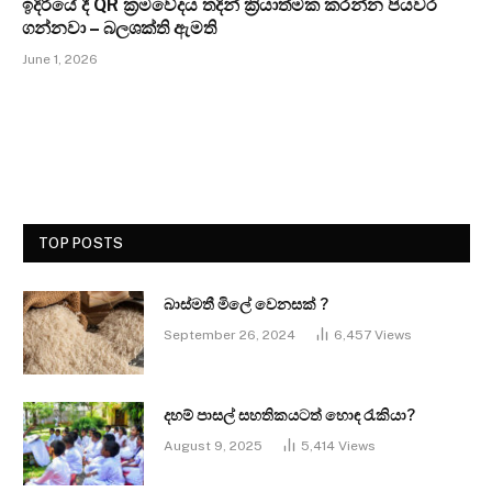
ඉදිරියේ දී QR ක්‍රමවේදය තදින් ක්‍රියාත්මක කරන්න පියවර
ගන්නවා – බලශක්ති ඇමති
June 1, 2026
TOP POSTS
බාස්මතී මිලේ වෙනසක් ?
September 26, 2024
6,457
Views
දහම් පාසල් සහතිකයටත් හොඳ රැකියා?
August 9, 2025
5,414
Views