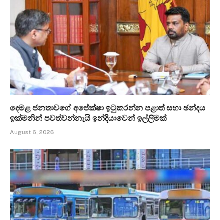
දෙමළ ජනතාවගේ අපේක්ෂා ඉටුකරන්න පළාත් සභා ඡන්දය
ඉක්මනින් පවත්වන්නැයි ඉන්දියාවෙන් ඉල්ලීමක්
August 6, 2026