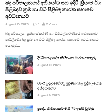
බදු පරිපාලනයේ අභියෝග සහ ඉදිරි ක්‍රියාමාර්ග
පිළිබඳව ක්‍රම හා විධි පිළිබඳ කාරක සභාවේ
අවධානයට
August 10, 2026
0
2
Views
බදු පරිපාලන ප්‍රතිසංස්කරණ හා ඩිජිටල්කරණයේ අවශ්‍යතාව,
පාර්ලිමේන්තු ක්‍රම හා විධි පිළිබඳ කාරක සභාවේ අවධානයට
යොමුව…
දිවයිනේ ප්‍රදේශ කිහිපයක මාරක අනතුරු
August 10, 2026
ව්‍යාජ මුදල් නෝට්ටු මුද්‍රණය කළ පුද්ගලයෙකු
අත්අඩංගුවට
August 9, 2026
ප්‍රදේශ කිහිපයකට මි.මී 75 ඉක්ම වූ වැසි