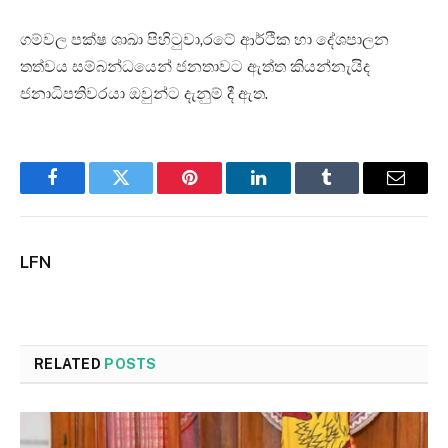
ගම්වල පක්ෂ ශාඛා පිහිටුවා,රටේ ආර්ථික හා දේශපාලන
තත්වය සම්බන්ධයෙන් ජනතාවට ඇත්ත කියන්නැයිද
ජනාධිපතිවරයා ඔවුන්ට දැනුම් දී ඇත.
Facebook
Twitter
Pinterest
LinkedIn
Tumblr
Email
LFN
RELATED
POSTS