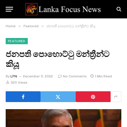
»
»
Home
Featured
ජනපති පොහොට්ටු මන්ත්‍රීන්ට කියූ
FEATURED
ජනපති පොහොට්ටු මන්ත්‍රීන්ට
කියූ
By
LFN
December 5, 2022
No Comments
1 Min Read
320
Views