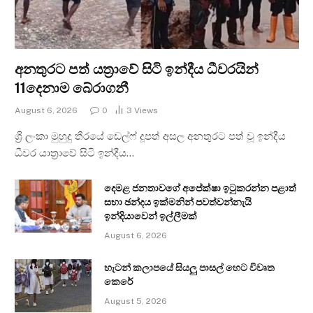
අනතුරට පත් යත්‍රාවේ සිටි ඉන්දීය ධීවරයින්
11දෙනාම බේරාගනී
August 6, 2026
0
3
Views
ශ්‍රී ලංකා මුහුදු තීරයේ ඩෙල්ෆ් දූපත් අසල අනතුරට පත් වූ ඉන්දීය
ධීවර යාත්‍රාවේ සිටි ඉන්දීය…
දෙමළ ජනතාවගේ අපේක්ෂා ඉටුකරන්න පළාත්
සභා ඡන්දය ඉක්මනින් පවත්වන්නැයි
ඉන්දියාවෙන් ඉල්ලීමක්
August 6, 2026
හැටන් කලාපයේ සියලු පාසල් හෙට විවෘත
කෙරේ
August 5, 2026