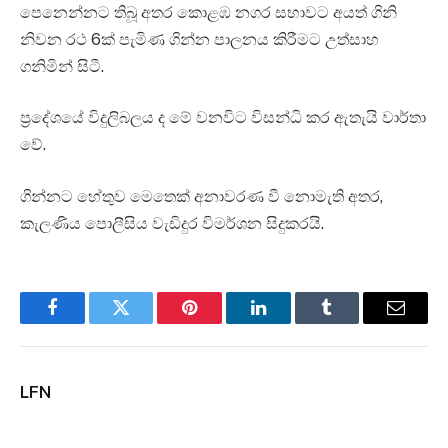
පෙනෙන්නට තිබූ අතර කොළඹ නගර සභාවට අයත් ගිනි
නිවන රථ 6ක් පැමිණ ගින්න පාලනය කිරීමට උත්සාහ
ගනිමින් සිටී.
ප්‍රදේශයේ විදුලිබලය ද මේ වනවිට විසන්ධි කර ඇතැයි වාර්තා
වේ.
ගින්නට හේතුව මෙතෙක් අනාවරණ වී නොමැති අතර,
කැලණිය පොලීසිය වැඩිදුර විමර්ශන සිදුකරයි.
Facebook
Twitter
Pinterest
LinkedIn
Tumblr
Email
LFN