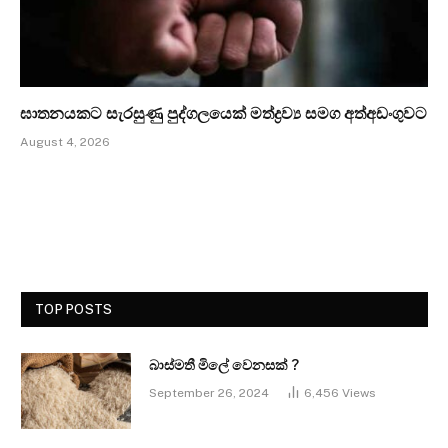
ඝාතනයකට සැරසුණු පුද්ගලයෙක් මත්ද්‍රව්‍ය සමග අත්අඩංගුවට
August 4, 2026
TOP POSTS
බාස්මතී මිලේ වෙනසක් ?
September 26, 2024
6,456
Views