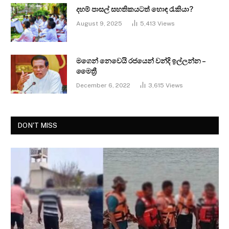
දහම් පාසල් සහතිකයටත් හොඳ රැකියා?
August 9, 2025
5,413
Views
මගෙන් නෙවෙයි රජයෙන් වන්දි ඉල්ලන්න –
මෛත්‍රී
December 6, 2022
3,615
Views
DON'T MISS