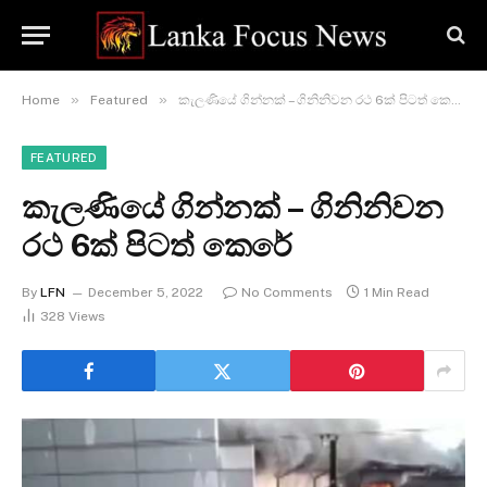
»
»
Home
Featured
කැලණියේ ගින්නක් – ගිනිනිවන රථ 6ක් පිටත් කෙරේ
FEATURED
කැලණියේ ගින්නක් – ගිනිනිවන
රථ 6ක් පිටත් කෙරේ
By
LFN
December 5, 2022
No Comments
1 Min Read
328
Views