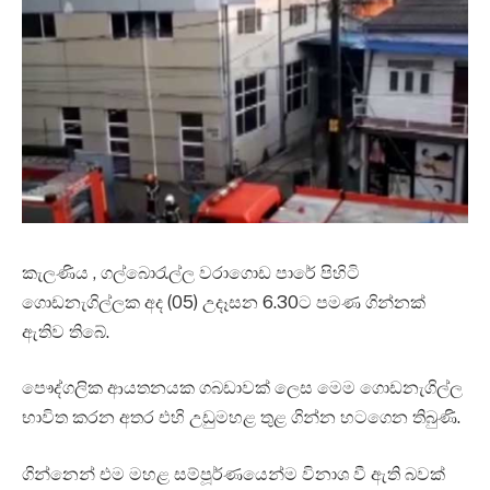
කැලණිය , ගල්බොරැල්ල වරාගොඩ පාරේ පිහිටි
ගොඩනැගිල්ලක අද (05) උදෑසන 6.30ට පමණ ගින්නක්
ඇතිව තිබේ.
පෞද්ගලික ආයතනයක ගබඩාවක් ලෙස මෙම ගොඩනැගිල්ල
භාවිත කරන අතර එහි උඩුමහළ තුළ ගින්න හටගෙන තිබුණි.
ගින්නෙන් එම මහළ සම්පූර්ණයෙන්ම විනාශ වී ඇති බවක්