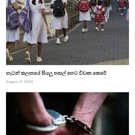
හැටන් කලාපයේ සියලු පාසල් හෙට විවෘත කෙරේ
August 5, 2026