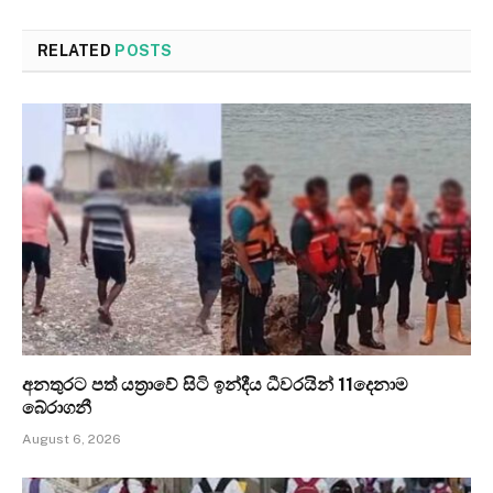
RELATED
POSTS
අනතුරට පත් යත්‍රාවේ සිටි ඉන්දීය ධීවරයින් 11දෙනාම
බේරාගනී
August 6, 2026