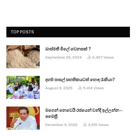
TOP POSTS
බාස්මතී මිලේ වෙනසක් ?
September 26, 2024
6,457
Views
දහම් පාසල් සහතිකයටත් හොඳ රැකියා?
August 9, 2025
5,414
Views
මගෙන් නෙවෙයි රජයෙන් වන්දි ඉල්ලන්න –
මෛත්‍රී
December 6, 2022
3,615
Views