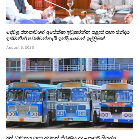
දෙමළ ජනතාවගේ අපේක්ෂා ඉටුකරන්න පළාත් සභා ඡන්දය
ඉක්මනින් පවත්වන්නැයි ඉන්දියාවෙන් ඉල්ලීමක්
August 6, 2026
බස් ධාවනය ගැන අවසන් තීරණය අද – සංගම් සියල්ල