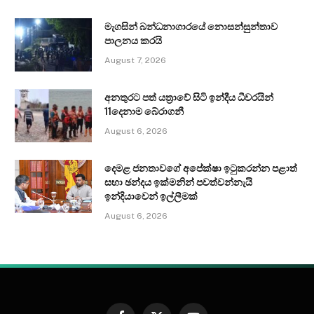
මැගසින් බන්ධනාගාරයේ නොසන්සුන්තාව
පාලනය කරයි
August 7, 2026
අනතුරට පත් යත්‍රාවේ සිටි ඉන්දීය ධීවරයින්
11දෙනාම බේරාගනී
August 6, 2026
දෙමළ ජනතාවගේ අපේක්ෂා ඉටුකරන්න පළාත්
සභා ඡන්දය ඉක්මනින් පවත්වන්නැයි
ඉන්දියාවෙන් ඉල්ලීමක්
August 6, 2026