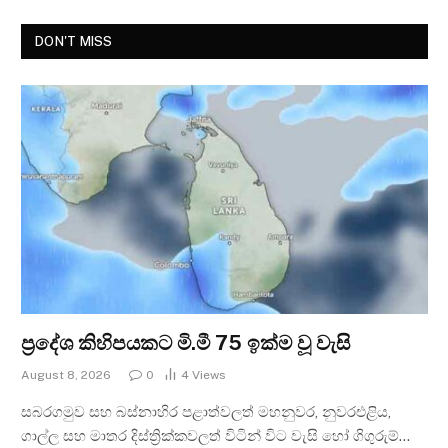
DON'T MISS
ප්‍රදේශ කිහිපයකට මි.මී 75 ඉක්ම වූ වැසි
August 8, 2026
0
4
Views
සබරගමුව සහ බස්නාහිර පළාත්වලත් මහනුවර, නුවරඑළිය,
ගාල්ල සහ මාතර දිස්ත්‍රික්කවලත් විටින් විට වැසි හෝ ගිගුරුම්…