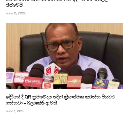
රැස්වෙයි
June 2, 2026
ඉදිරියේ දී QR ක්‍රමවේදය තදින් ක්‍රියාත්මක කරන්න පියවර
ගන්නවා – බලශක්ති ඇමති
June 1, 2026