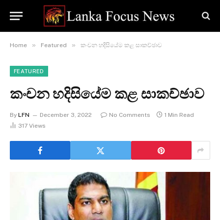
»
»
Home
Featured
කංචන හදිසියේම කළ සාකච්ඡාව
FEATURED
කංචන හදිසියේම කළ සාකච්ඡාව
By
LFN
December 3, 2022
No Comments
1 Min Read
317
Views