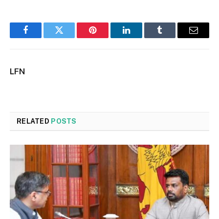
Facebook
Twitter
Pinterest
LinkedIn
Tumblr
Email
LFN
RELATED
POSTS