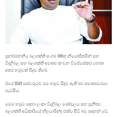
පුනර්ජනනීය බලශක්ති සංගම් 06ක නියෝජිතයින් සහ
විදුලිබල සහ බලශක්ති අමාත්‍ය කංචන විජේසේකර මහතා
අතර හමුවක් සිදුව තිබේ.
ඊයේ (02) පස්වරුවේ එම හමුව සිදුව ඇති බව අමාත්‍යවරයා
පැවසීය.
මෙම හමුව සඳහා ලංකා විදුලිබල මණ්ඩලය සහ සුනිත්‍ය
බලශක්ති අධිකාරියේ නිලධාරීන්ද එක්ව සිටි බව සඳහන් වේ.