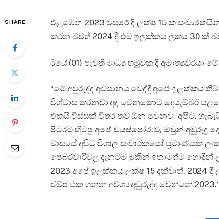
එළඹෙන 2023 වසරේ දී ලක්ෂ 15 ක සංචාරකයින් ප්
SHARE
කරන බවත් 2024 දී එම ඉලක්කය ලක්ෂ 30 ක් බවත්
ඊයේ (01) පැවති මාධ්‍ය හමුවක දී අමාත්‍යවරයා ම
“මේ අවුරුද්ද අවසානය වෙද්දී අපේ ඉලක්කය 
විශ්වාස කරනවා අද වෙනකොට දෙසැම්බර් පළව
එකයි විස්සක් විතර තව ඕන වෙනවා අපිට. හැබැය
පිටරට හිටපු අපේ ඩයස්පෝරාව, ඔවුන් අවුරුදු 
මාසයේ අපිට විශාල සංචාරකයෝ ප්‍රමාණයක් ලං
පෙබරවාරිවල දැනටම බුකින් ඉතාමත්ම හොඳින් 
2023 අපේ ඉලක්කය ලක්ෂ 15 දක්වාත්, 2024 දී ල
ජම්ප් එක ගන්න අවශ්‍ය අවුරුද්ද වෙන්නේ 2023.