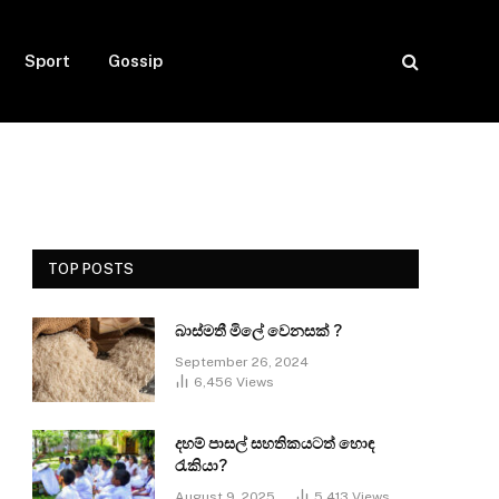
Sport
Gossip
TOP POSTS
බාස්මතී මිලේ වෙනසක් ?
September 26, 2024
6,456
Views
දහම් පාසල් සහතිකයටත් හොඳ
රැකියා?
August 9, 2025
5,413
Views