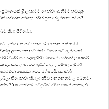
‍රමාණයක් ශ්‍රී ලංකාවට ගෙන්වා ගැනීමට කටයුතු
 සංචාරක අමාත්‍ය හරීන් ප්‍රනාන්දු මහතා පවසයි.
ේ බව කියා සිටියේය.
තිබ්බේ ලක්ෂ 8ක සංචාරකයෝ ගෙන්න ගන්න.මම
ෙනිදා ලක්ෂ හත හමාරක් වෙන්න තව ලක්ෂයක්,
ි මට විශ්වාසයි දෙසැම්බර් මාසය කියන්නේ ලංකාවේ
දෙක තුනකට ලංකාවට ඇවිත් නැහැ. මේ දෙසැම්බර්
කාවට එන මාසයක් බවට පත්වෙයි. ජනවාරි
ලැබිලා තියෙනවා කියලා අපිට දැනගන්නට ලැබෙනවා.
ක්ෂ 30 ක් දක්වාත්, සම්පූර්ණ ජම්ප් එකක් ගන්න, ඒ
“