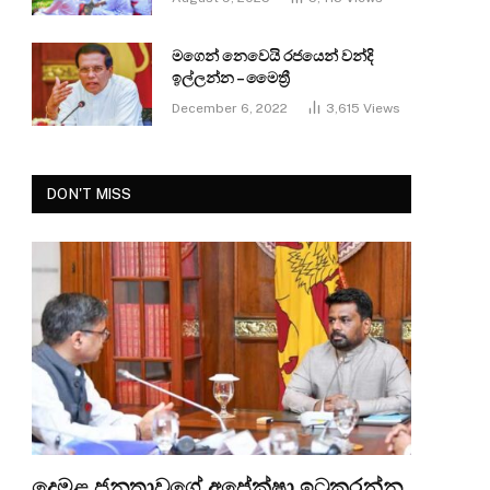
මගෙන් නෙවෙයි රජයෙන් වන්දි
ඉල්ලන්න – මෛත්‍රී
December 6, 2022
3,615
Views
DON'T MISS
දෙමළ ජනතාවගේ අපේක්ෂා ඉටුකරන්න