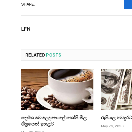
SHARE.
LFN
RELATED
POSTS
ලෝක වෙළෙඳපොළේ කෝපි මිල
රුපියල තවදුරට
ශීඝ්‍රයෙන් ඉහළට
May 26, 2026