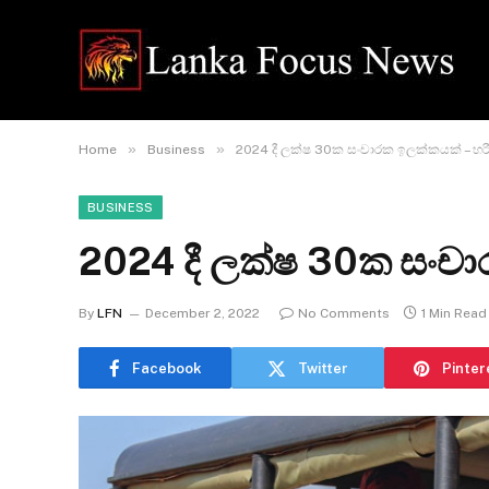
»
»
Home
Business
2024 දී ලක්ෂ 30ක සංචාරක ඉලක්කයක් – හරී
BUSINESS
2024 දී ලක්ෂ 30ක සංචා
By
LFN
December 2, 2022
No Comments
1 Min Read
Facebook
Twitter
Pinter