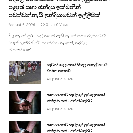
පළාත් සභා ඡන්දය ඉක්මනින්
පවත්වන්නැයි ඉන්දියාවෙන් ඉල්ලීමක්
August 6, 2026
0
0
Views
දිගු කලක් පුරා කල් ගොස් ඇති පළාත් සභා මැතිවරණ
“හැකි ඉක්මනින්” පවත්වන ලෙසත්, දෙමළ
ජනතාවගේ…
හැටන් කලාපයේ සියලු පාසල් හෙට
විවෘත කෙරේ
August 5, 2026
ඝාතනයකට සැරසුණු පුද්ගලයෙක්
මත්ද්‍රව්‍ය සමග අත්අඩංගුවට
August 5, 2026
ඝාතනයකට සැරසුණු පුද්ගලයෙක්
මත්ද්‍රව්‍ය සමග අත්අඩංගුවට