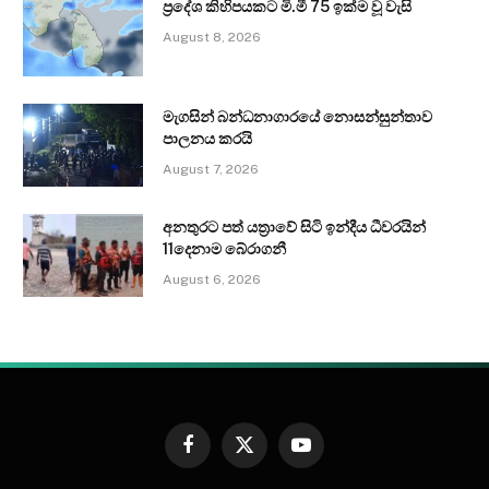
ප්‍රදේශ කිහිපයකට මි.මී 75 ඉක්ම වූ වැසි
August 8, 2026
මැගසින් බන්ධනාගාරයේ නොසන්සුන්තාව
පාලනය කරයි
August 7, 2026
අනතුරට පත් යත්‍රාවේ සිටි ඉන්දීය ධීවරයින්
11දෙනාම බේරාගනී
August 6, 2026
Facebook
X
YouTube
(Twitter)