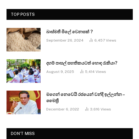
TOP POSTS
බාස්මතී මිලේ වෙනසක් ?
September 26, 2024
6,457
Views
දහම් පාසල් සහතිකයටත් හොඳ රැකියා?
August 9, 2025
5,414
Views
මගෙන් නෙවෙයි රජයෙන් වන්දි ඉල්ලන්න –
මෛත්‍රී
December 6, 2022
3,616
Views
DON'T MISS