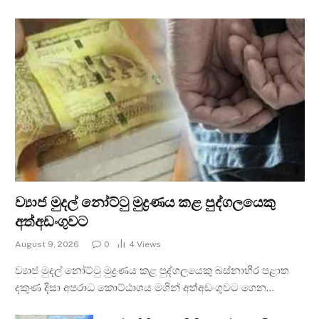
ව්‍යාජ මුදල් නෝට්ටු මුද්‍රණය කළ පුද්ගලයෙකු
අත්අඩංගුවට
August 9, 2026
0
4
Views
ව්‍යාජ මුදල් නෝට්ටු මුද්‍රණය කළ පුද්ගලයෙකු බස්නාහිර පළාත
දකුණ දිසා අපරාධ කොට්ඨාශය මගින් අත්අඩංගුවට ගෙන…