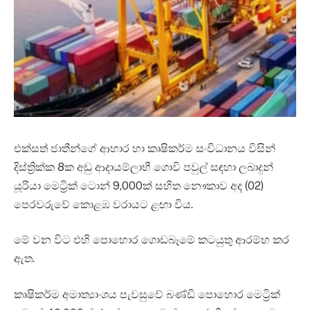
එක්සත් ජාතීන්ගේ ආහාර හා කෘෂිකර්ම සංවිධානය විසින්
දිස්ත්‍රික්ක 8ක අඩු ආදායම්ලාභී ගොවි පවුල් සඳහා ලබාදුන්
යූරියා මෙට්‍රික් ටොන් 9,000ක් සහිත නෞකාව අද (02)
පෙරවරුවේ කොළඹ වරායට ළඟා විය.
මේ වන විට එහි පොහොර ගොඩබෑමේ කටයුතු ආරම්භ කර
ඇත.
කෘෂිකර්ම අමාත්‍යාංශය පැවසුවේ බණ්ඩි පොහොර මෙට්‍රික්