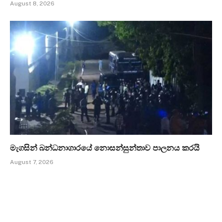
August 8, 2026
මැගසින් බන්ධනාගාරයේ නොසන්සුන්තාව පාලනය කරයි
August 7, 2026