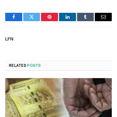
Facebook
Twitter
Pinterest
LinkedIn
Tumblr
Email
LFN
RELATED
POSTS