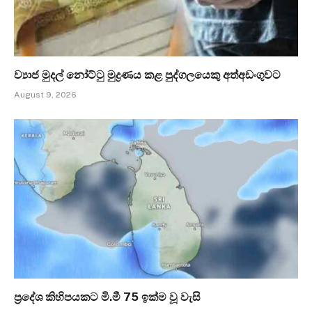
ව්‍යාජ මුදල් නෝට්ටු මුද්‍රණය කළ පුද්ගලයෙකු අත්අඩංගුවට
August 9, 2026
ප්‍රදේශ කිහිපයකට මි.මී 75 ඉක්ම වූ වැසි