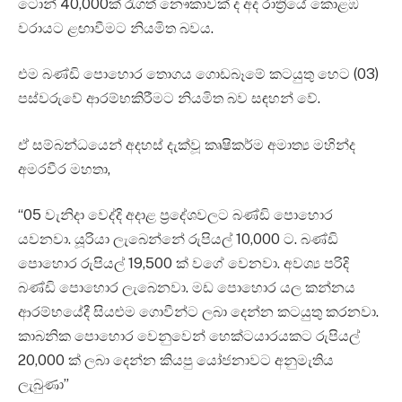
ටොන් 40,000ක් රැගත් නෞකාවක් ද අද රාත්‍රියේ කොළඹ
වරායට ළඟාවීමට නියමිත බවය.
එම බණ්ඩි පොහොර තොගය ගොඩබෑමේ කටයුතු හෙට (03)
පස්වරුවේ ආරම්භකිරීමට නියමිත බව සඳහන් වේ.
ඒ සම්බන්ධයෙන් අදහස් දැක්වූ කෘෂිකර්ම අමාත්‍ය මහින්ද
අමරවීර මහතා,
“05 වැනිදා වෙද්දි අදාළ ප්‍රදේශවලට බණ්ඩි පොහොර
යවනවා. යූරියා ලැබෙන්නේ රුපියල් 10,000 ට. බණ්ඩි
පොහොර රුපියල් 19,500 ක් වගේ වෙනවා. අවශ්‍ය පරිදි
බණ්ඩි පොහොර ලැබෙනවා. මඩ පොහොර යල කන්නය
ආරම්භයේදී සියළුම ගොවීන්ට ලබා දෙන්න කටයුතු කරනවා.
කාබනික පොහොර වෙනුවෙන් හෙක්ටයාරයකට රුපියල්
20,000 ක් ලබා දෙන්න කියපු යෝජනාවට අනුමැතිය
ලැබුණා”