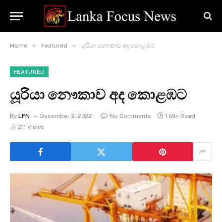
»
»
Home
Featured
යූරියා නෞකාව අද කොළඹට
FEATURED
යූරියා නෞකාව අද කොළඹට
By
LFN
December 2, 2022
No Comments
1 Min Read
211
Views