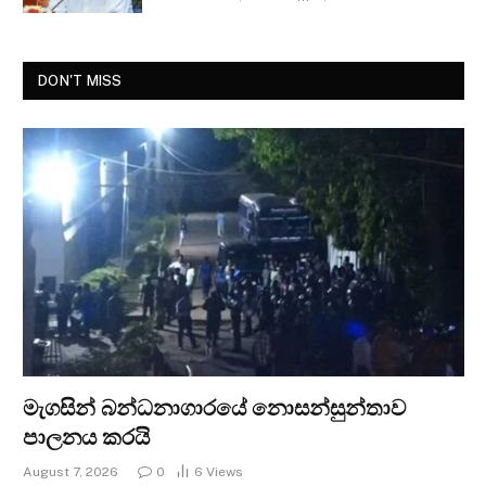
DON'T MISS
මැගසින් බන්ධනාගාරයේ නොසන්සුන්තාව
පාලනය කරයි
August 7, 2026
0
6
Views