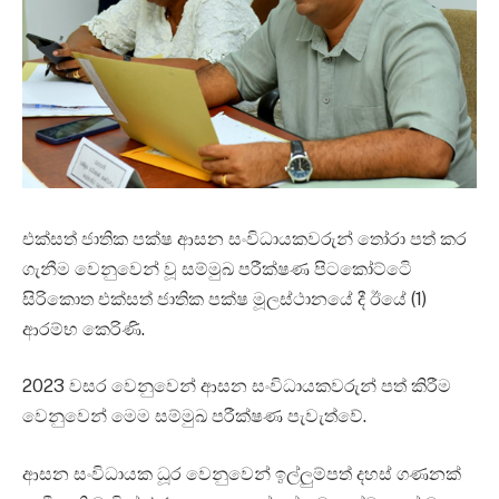
එක්සත් ජාතික පක්ෂ ආසන සංවිධායකවරුන් තෝරා පත් කර
ගැනීම වෙනුවෙන් වූ සම්මුඛ පරීක්ෂණ පිටකෝට්ටෙි
සිරිකොත එක්සත් ජාතික පක්ෂ මූලස්ථානයේ දී ඊයේ (1)
ආරම්භ කෙරිණි.
2023 වසර වෙනුවෙන් ආසන සංවිධායකවරුන් පත් කිරීම
වෙනුවෙන් මෙම සම්මුඛ පරීක්ෂණ පැවැත්වේ.
ආසන සංවිධායක ධූර වෙනුවෙන් ඉල්ලුම්පත් දහස් ගණනක්