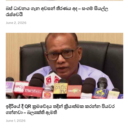
බස් ධාවනය ගැන අවසන් තීරණය අද – සංගම් සියල්ල
රැස්වෙයි
June 2, 2026
ඉදිරියේ දී QR ක්‍රමවේදය තදින් ක්‍රියාත්මක කරන්න පියවර
ගන්නවා – බලශක්ති ඇමති
June 1, 2026