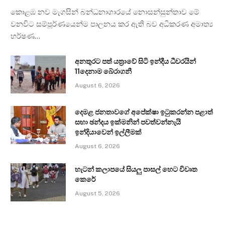
කොළඹ නව මැගසින් බන්ධනාගාරයේ නොසන්සුන්තාව මේ
වනවිට සම්පූර්ණයෙන්ම පාලනය කර ඇති බව අධිකරණ අමාත්‍ය
හර්ෂණ…
අනතුරට පත් යත්‍රාවේ සිටි ඉන්දීය ධීවරයින්
11දෙනාම බේරාගනී
August 6, 2026
දෙමළ ජනතාවගේ අපේක්ෂා ඉටුකරන්න පළාත්
සභා ඡන්දය ඉක්මනින් පවත්වන්නැයි
ඉන්දියාවෙන් ඉල්ලීමක්
August 6, 2026
හැටන් කලාපයේ සියලු පාසල් හෙට විවෘත
කෙරේ
August 5, 2026