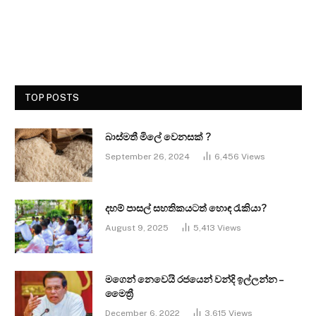
TOP POSTS
බාස්මතී මිලේ වෙනසක් ?
September 26, 2024
6,456
Views
දහම් පාසල් සහතිකයටත් හොඳ රැකියා?
August 9, 2025
5,413
Views
මගෙන් නෙවෙයි රජයෙන් වන්දි ඉල්ලන්න –
මෛත්‍රී
December 6, 2022
3,615
Views