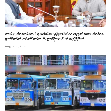
දෙමළ ජනතාවගේ අපේක්ෂා ඉටුකරන්න පළාත් සභා ඡන්දය
ඉක්මනින් පවත්වන්නැයි ඉන්දියාවෙන් ඉල්ලීමක්
August 6, 2026