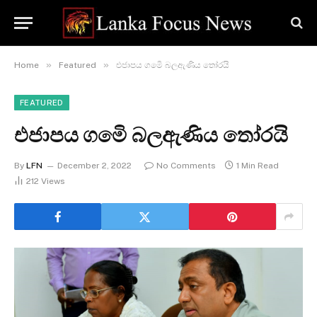
»
»
Home
Featured
එජාපය ගමෙි බලඇණිය තෝරයි
FEATURED
එජාපය ගමෙි බලඇණිය තෝරයි
By
LFN
December 2, 2022
No Comments
1 Min Read
212
Views