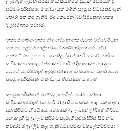
ලැබී ඇති බැවින් එජාප නායකයන්ගේ ප්‍රධානත්වයෙන් වූ
සම්මුඛ පරීක්ෂණ මණ්ඩලයක් මගින් සුදුසු සංවිධායකවරුන්
තෝරා පත් කර ගැනීම සිදු කෙරෙන බව සිරිකොත පක්ෂ
මූලස්ථානය පවසයි.
එක්සත් ජාතික පක්ෂ නියෝජ්‍ය නායක රුවන් විජයවර්ධන
සහ මහලේකම් පාලිත රංගේ බණ්ඩාර,සභාපති වජිර
අබේවර්ධන,උප නායක අකිල විරාජ් කාරියවසම්, ජාතික
සංවිධායක සාගල රත්නායක, නවීන් දිසානායක හා දයා
ගමගේ මහත්වරුන් ඇතුළු එජාප නායකයයෝ රැසක් මෙම
සම්මුඛ පරික්ෂණ මණ්ඩලය නියෝජනය කළහ.
සම්මුඛ පරීක්ෂණ මණ්ඩලය මගින් තෝරා ගන්නා
සංවිධායකවරුන් ජනවාරි 01 දා සිට වසරක කාලයක් සඳහා
පත් කිරීමට නියමිතය. මෙතෙක් ඉල්ලුම්පත් ඉදිරිපත් කිරීමට
නොහැකි වූ ඉල්ලුම් කිරීමට කැමැති තවත් පිරිස් සිටී නම්
තවදුරටත් ඉල්ලීම් කළ හැකි බවද එජාප මහලේකම්වරයා