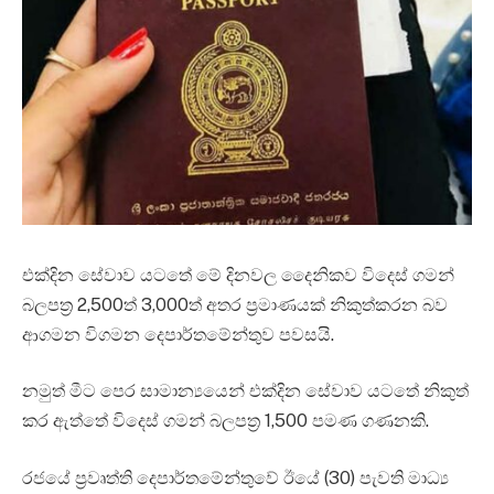
එක්දින සේවාව යටතේ මේ දිනවල දෛනිකව විදෙස් ගමන්
බලපත්‍ර 2,500ත් 3,000ත් අතර ප්‍රමාණයක් නිකුත්කරන බව
ආගමන විගමන දෙපාර්තමේන්තුව පවසයි.
නමුත් මීට පෙර සාමාන්‍යයෙන් එක්දින සේවාව යටතේ නිකුත්
කර ඇත්තේ විදෙස් ගමන් බලපත්‍ර 1,500 පමණ ගණනකි.
රජයේ ප්‍රවෘත්ති දෙපාර්තමේන්තුවේ ඊයේ (30) පැවති මාධ්‍ය