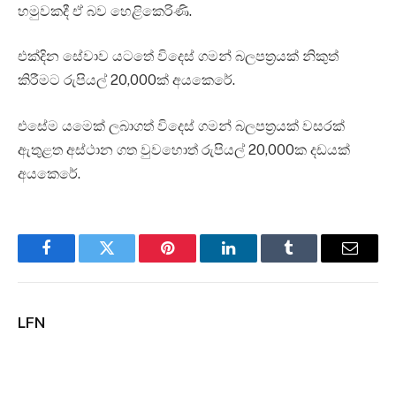
හමුවකදී ඒ බව හෙළිකෙරිණි.
එක්දින සේවාව යටතේ විදෙස් ගමන් බලපත්‍රයක් නිකුත්
කිරීමට රුපියල් 20,000ක් අයකෙරේ.
එසේම යමෙක් ලබාගත් විදෙස් ගමන් බලපත්‍රයක් වසරක්
ඇතුළත අස්ථාන ගත වුවහොත් රුපියල් 20,000ක දඩයක්
අයකෙරේ.
Facebook
Twitter
Pinterest
LinkedIn
Tumblr
Email
LFN