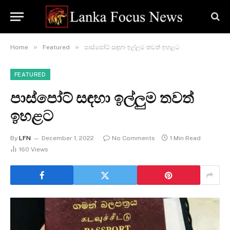
»
»
Home
Featured
පාස්පෝට් සඳහා ඉල්ලුම තවත් ඉහළට
FEATURED
පාස්පෝට් සඳහා ඉල්ලුම තවත්
ඉහළට
By
LFN
December 1, 2022
No Comments
1 Min Read
160
Views