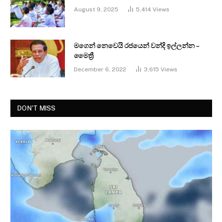
August 9, 2025
5,414
Views
මගෙන් නෙවෙයි රජයෙන් වන්දි ඉල්ලන්න –
මෛත්‍රී
December 6, 2022
3,615
Views
DON'T MISS