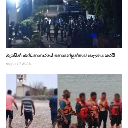
මැගසින් බන්ධනාගාරයේ නොසන්සුන්තාව පාලනය කරයි
August 7, 2026