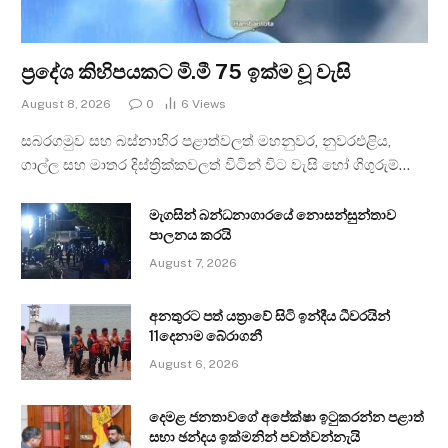
ප්‍රදේශ කිහිපයකට මි.මී 75 ඉක්ම වූ වැසි
August 8, 2026
0
6
Views
සබරගමුව සහ බස්නාහිර පළාත්වලත් මහනුවර, නුවරඑළිය,
ගාල්ල සහ මාතර දිස්ත්‍රික්කවලත් විටින් විට වැසි හෝ ගිගුරුම්…
මැගසින් බන්ධනාගාරයේ නොසන්සුන්තාව
පාලනය කරයි
August 7, 2026
අනතුරට පත් යත්‍රාවේ සිටි ඉන්දීය ධීවරයින්
11දෙනාම බේරාගනී
August 6, 2026
දෙමළ ජනතාවගේ අපේක්ෂා ඉටුකරන්න පළාත්
සභා ඡන්දය ඉක්මනින් පවත්වන්නැයි