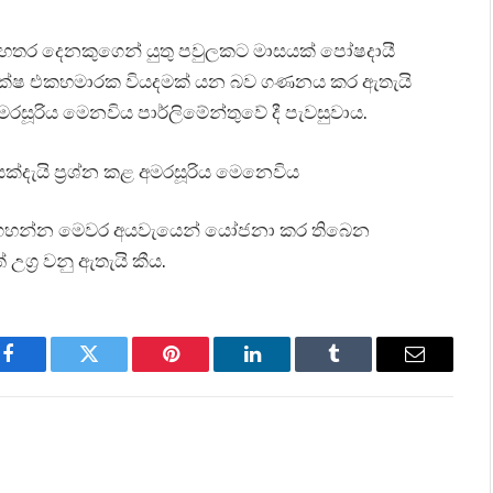
හතර දෙනකුගෙන් යුතු පවුලකට මාසයක් පෝෂදායී
ලක්ෂ එකහමාරක වියදමක් යන බව ගණනය කර ඇතැයි
මරසූරිය මෙනවිය පාර්ලිමේන්තුවේ දී පැවසුවාය.
ක්දැයි ප්‍රශ්න කළ අමරසූරිය මෙනෙවිය
දු ගහන්න මෙවර අයවැයෙන් යෝජනා කර තිබෙන
උග්‍ර වනු ඇතැයි කීය.
Facebook
Twitter
Pinterest
LinkedIn
Tumblr
Email