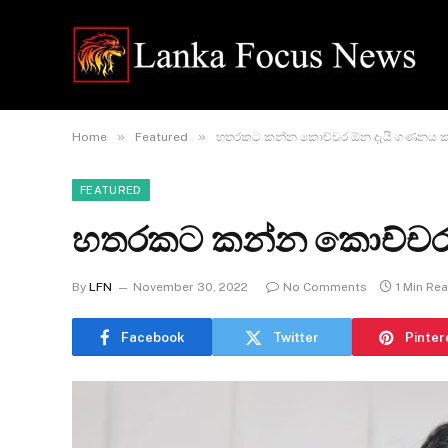
»
»
Home
Featured
හතරකට කන්න කොච්චර ඕන දැයි ගණනය ක
FEATURED
හතරකට කන්න කොච්චර 
By
LFN
November 30, 2022
No Comments
1 Min Re
Facebook
Twitter
Pinter