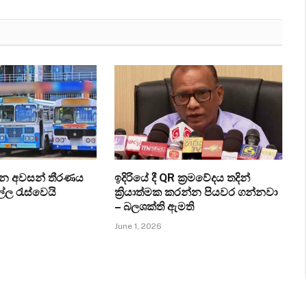
ැන අවසන් තීරණය
ඉදිරියේ දී QR ක්‍රමවේදය තදින්
ල්ල රැස්වෙයි
ක්‍රියාත්මක කරන්න පියවර ගන්නවා
– බලශක්ති ඇමති
June 1, 2026