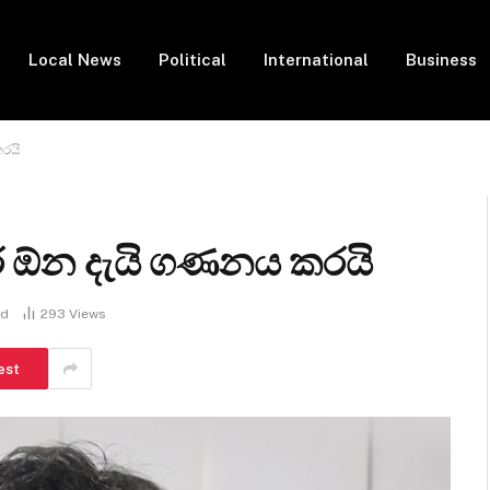
Local News
Political
International
Business
රයි
ඕන දැයි ගණනය කරයි
ad
293
Views
est