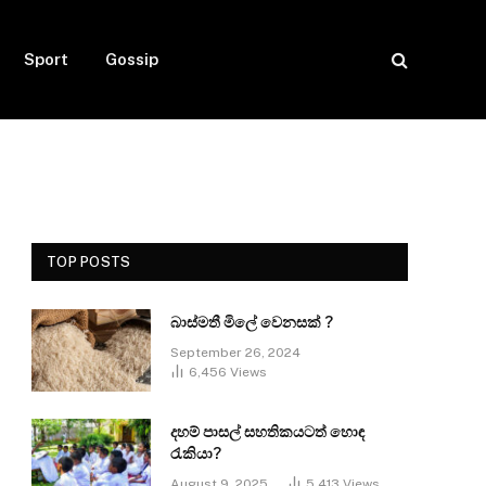
Sport
Gossip
TOP POSTS
බාස්මතී මිලේ වෙනසක් ?
September 26, 2024
6,456
Views
දහම් පාසල් සහතිකයටත් හොඳ
රැකියා?
August 9, 2025
5,413
Views