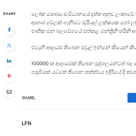
ලෝක සෞඛ්‍ය සංවිධානයේ දත්ත අනුව ලංකාවේ 
SHARE
ආහාර වේලක් ගැනීමට රුපියල් ලක්ෂයක හෝ 
ජාතික ජන බලවේගයේ පත්කළ මන්ත්‍රිනී හරිනි අ
එවැනි ආදායම් තිබෙන පවුල් ඉන්නේ කීයෙන් කීය
100000 ක ආදායමක් තිබෙන පුද්ගලයන්ටත් බ
පසුබිමක් යටතේ තිබෙන තත්ත්වය ඉදිරියේ දී තවත් 
SHARE.
LFN