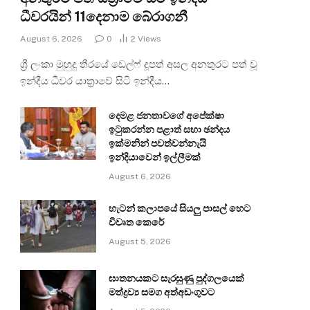
ධීවරයින් 11දෙනාම බේරාගනී
August 6, 2026
0
2
Views
ශ්‍රී ලංකා මුහුදු තීරයේ ඩෙල්ෆ් දූපත් අසල අනතුරට පත් වූ
ඉන්දීය ධීවර යාත්‍රාවේ සිටි ඉන්දීය…
දෙමළ ජනතාවගේ අපේක්ෂා
ඉටුකරන්න පළාත් සභා ඡන්දය
ඉක්මනින් පවත්වන්නැයි
ඉන්දියාවෙන් ඉල්ලීමක්
August 6, 2026
හැටන් කලාපයේ සියලු පාසල් හෙට
විවෘත කෙරේ
August 5, 2026
ඝාතනයකට සැරසුණු පුද්ගලයෙක්
මත්ද්‍රව්‍ය සමග අත්අඩංගුවට