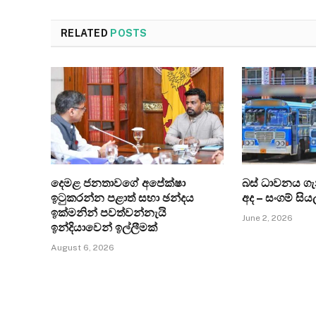
RELATED
POSTS
දෙමළ ජනතාවගේ අපේක්ෂා
බස් ධාවනය ග
ඉටුකරන්න පළාත් සභා ඡන්දය
අද – සංගම් සිය
ඉක්මනින් පවත්වන්නැයි
June 2, 2026
ඉන්දියාවෙන් ඉල්ලීමක්
August 6, 2026