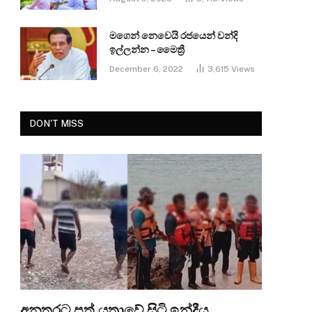
මගෙන් නෙවෙයි රජයෙන් වන්දි
ඉල්ලන්න – මෛත්‍රී
December 6, 2022
3,615
Views
DON'T MISS
අනතුරට පත් යත්‍රාවේ සිටි ඉන්දීය