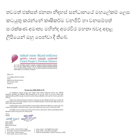
තවමත් එක්සත් ජනතා නිදහස් සන්ධානයේ මහලේකම් ලෙස
කටයුතු කරන්නේ කෘෂිකර්ම වනජීවි හා වනසම්පත්
සංරක්ෂණ අමාත්‍ය මහින්ද අමරවීර මහතා බවද අදාළ
ලිපියෙන් ඔහු පෙන්වා දී තිබේ.