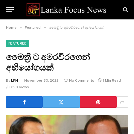
»
»
Home
Featured
මෛත්‍රී ට අමරවීරගෙන් අභියෝගයක්
FEATURED
මෛත්‍රී ට අමරවීරගෙන්
අභියෝගයක්
By
LFN
November 30, 2022
No Comments
1 Min Read
320
Views