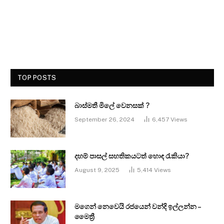
TOP POSTS
බාස්මතී මිලේ වෙනසක් ?
September 26, 2024
6,457
Views
දහම් පාසල් සහතිකයටත් හොඳ රැකියා?
August 9, 2025
5,414
Views
මගෙන් නෙවෙයි රජයෙන් වන්දි ඉල්ලන්න –
මෛත්‍රී