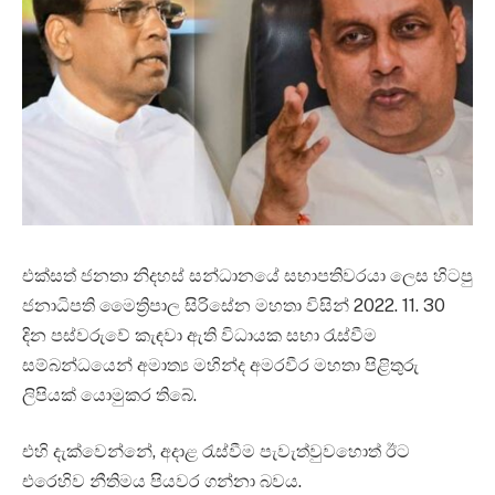
එක්සත් ජනතා නිදහස් සන්ධානයේ සභාපතිවරයා ලෙස හිටපු
ජනාධිපති මෛත්‍රිපාල සිරිසේන මහතා විසින් 2022. 11. 30
දින පස්වරුවේ කැඳවා ඇති විධායක සභා රැස්වීම
සම්බන්ධයෙන් අමාත්‍ය මහින්ද අමරවීර මහතා පිළිතුරු
ලිපියක් යොමුකර තිබේ.
එහි දැක්වෙන්නේ, අදාළ රැස්වීම පැවැත්වුවහොත් ඊට
එරෙහිව නීතිමය පියවර ගන්නා බවය.