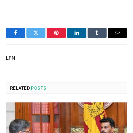
Facebook
Twitter
Pinterest
LinkedIn
Tumblr
Email
LFN
RELATED
POSTS