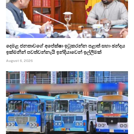
දෙමළ ජනතාවගේ අපේක්ෂා ඉටුකරන්න පළාත් සභා ඡන්දය
ඉක්මනින් පවත්වන්නැයි ඉන්දියාවෙන් ඉල්ලීමක්
August 6, 2026