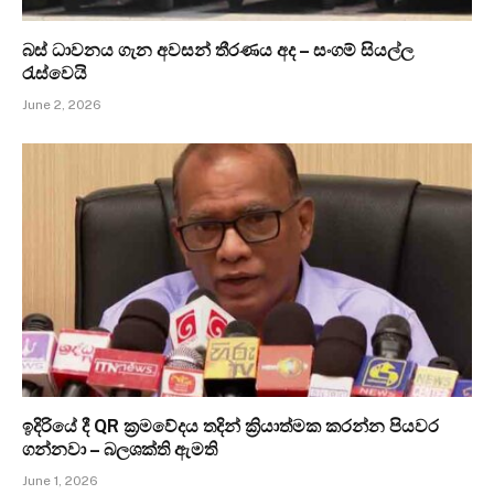
බස් ධාවනය ගැන අවසන් තීරණය අද – සංගම් සියල්ල
රැස්වෙයි
June 2, 2026
ඉදිරියේ දී QR ක්‍රමවේදය තදින් ක්‍රියාත්මක කරන්න පියවර
ගන්නවා – බලශක්ති ඇමති
June 1, 2026