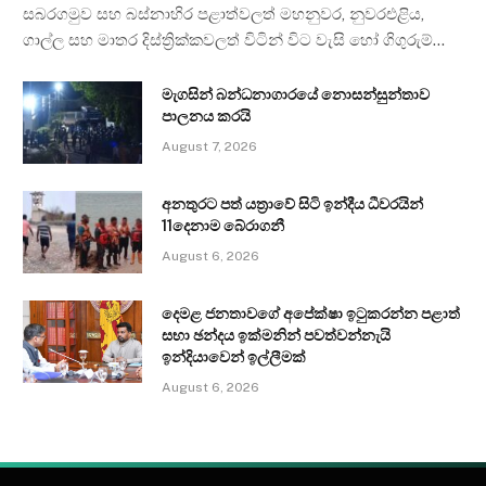
සබරගමුව සහ බස්නාහිර පළාත්වලත් මහනුවර, නුවරඑළිය,
ගාල්ල සහ මාතර දිස්ත්‍රික්කවලත් විටින් විට වැසි හෝ ගිගුරුම්…
මැගසින් බන්ධනාගාරයේ නොසන්සුන්තාව
පාලනය කරයි
August 7, 2026
අනතුරට පත් යත්‍රාවේ සිටි ඉන්දීය ධීවරයින්
11දෙනාම බේරාගනී
August 6, 2026
දෙමළ ජනතාවගේ අපේක්ෂා ඉටුකරන්න පළාත්
සභා ඡන්දය ඉක්මනින් පවත්වන්නැයි
ඉන්දියාවෙන් ඉල්ලීමක්
August 6, 2026