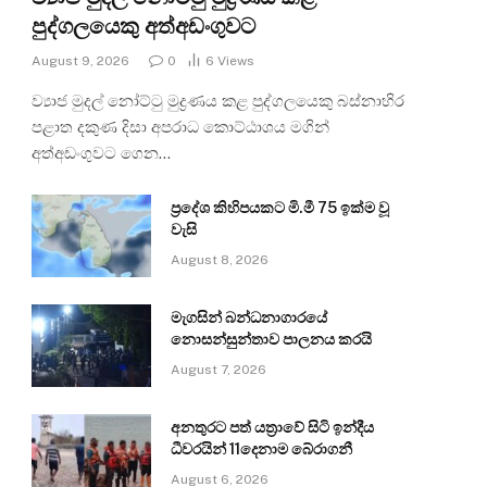
පුද්ගලයෙකු අත්අඩංගුවට
August 9, 2026
0
6
Views
ව්‍යාජ මුදල් නෝට්ටු මුද්‍රණය කළ පුද්ගලයෙකු බස්නාහිර
පළාත දකුණ දිසා අපරාධ කොට්ඨාශය මගින්
අත්අඩංගුවට ගෙන…
ප්‍රදේශ කිහිපයකට මි.මී 75 ඉක්ම වූ
වැසි
August 8, 2026
මැගසින් බන්ධනාගාරයේ
නොසන්සුන්තාව පාලනය කරයි
August 7, 2026
අනතුරට පත් යත්‍රාවේ සිටි ඉන්දීය
ධීවරයින් 11දෙනාම බේරාගනී
August 6, 2026