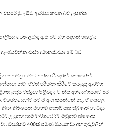
ම ලබන වසරේ මුල සිට ආරම්භ කරන බව ලසන්ත
ොලීසිය වෙත ලබාදී ඇති බව ඔහු සඳහන් කළේය.
ගියවන්න රාජ්‍ය අමාත්‍යවරයා මේ බව
දී වාහනවල ගමන් ගන්නා රියදුරන් කොකේන්,
් ඉන්නවා නම්, ඒවත් පරීක්ෂා කිරීමේ කටයුතු ආරම්භ
ත යුතුයි මත්ද්‍රව්‍ය පිළිබඳ දැවැන්ත අභියෝගයකට අපි
වා. විශේෂයෙන්ම මම ඒ අංශ කියන්නේ නෑ. ඒ අංශවල
නිසා නීතියෙන් එහෙම තත්ත්වයක් තිබුණත් වෛද්‍ය
ට්ටල දුන්නාහම මාර්ගයේ දීම ඔවුන්ව ක්ෂණික
නවා. වසරකට 400ක් පමණ මියයනවා අනතුරුවලින්