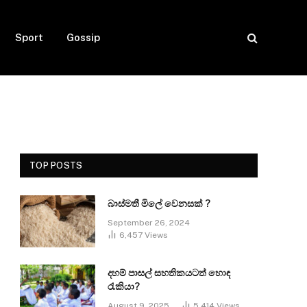
Sport
Gossip
TOP POSTS
බාස්මතී මිලේ වෙනසක් ?
September 26, 2024
6,457
Views
දහම් පාසල් සහතිකයටත් හොඳ
රැකියා?
August 9, 2025
5,414
Views