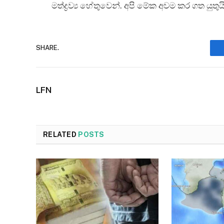
මත්ද්‍රව්‍ය හේතුවෙන්. අපි මේක අවම කර ගත යුතුයි
SHARE.
LFN
RELATED
POSTS