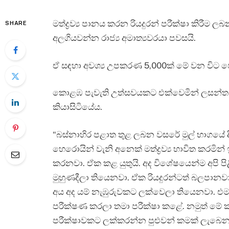
මත්ද්‍රව්‍ය පානය කරන රියදුරන් පරීක්ෂා කිරී
SHARE
අලගියවන්න රාජ්‍ය අමාත්‍යවරයා පවසයි.
ඒ සඳහා අවශ්‍ය උපකරණ 5,000ක් මේ වන විට ප
කොළඹ පැවැති උත්සවයකට එක්වෙමින් ලසන්ත අල
කියාසිටියේය.
“බස්නාහිර පළාත තුළ ලබන වසරේ මුල් භාගයේ 
හෙරොයින් වැනි අනෙක් මත්ද්‍රව්‍ය භාවිත කරමින
කරනවා. ඒක කළ යුතුයි. අද විශේෂයෙන්ම අපි පිළිග
මුහුණදීලා තියෙනවා. ඒක රියදුරන්ටත් බලපාන
අය අද යම් නැඹුරුවකට ලක්වෙලා තියෙනවා. එම 
පරීක්ෂණ කරලා තමා පරීක්ෂා කළේ. නමුත් මේ ක
පරීක්ෂාවකට ලක්කරන්න පුළුවන් කමක් ලැබෙ