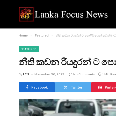
»
»
Home
Featured
නීති කඩන රියදුරන් ට පොලීසියෙන් තවත් බා
FEATURED
නීති කඩන රියදුරන් ට ප
By
LFN
November 30, 2022
No Comments
1 Min Re
Facebook
Twitter
Pinter