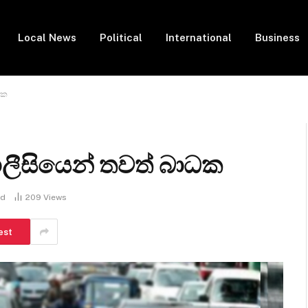
Local News
Political
International
Business
ධක
ොලීසියෙන් තවත් බාධක
ad
209
Views
est