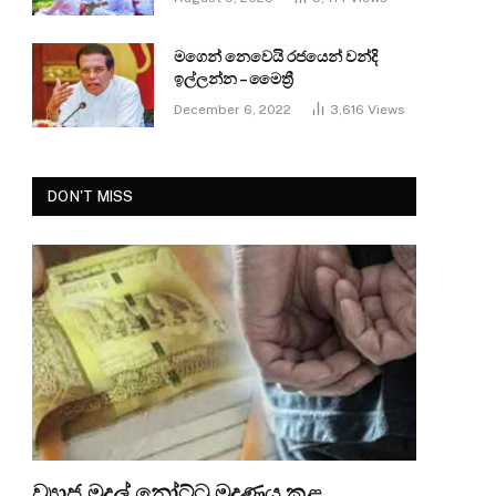
මගෙන් නෙවෙයි රජයෙන් වන්දි
ඉල්ලන්න – මෛත්‍රී
December 6, 2022
3,616
Views
DON'T MISS
ව්‍යාජ මුදල් නෝට්ටු මුද්‍රණය කළ