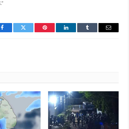
.”
Facebook
Twitter
Pinterest
LinkedIn
Tumblr
Email