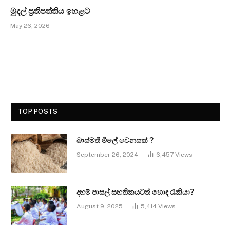
මුදල් ප්‍රතිපත්තිය ඉහළට
May 26, 2026
TOP POSTS
බාස්මතී මිලේ වෙනසක් ?
September 26, 2024
6,457
Views
දහම් පාසල් සහතිකයටත් හොඳ රැකියා?
August 9, 2025
5,414
Views