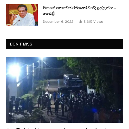
මගෙන් නෙවෙයි රජයෙන් වන්දි ඉල්ලන්න –
මෛත්‍රී
December 6, 2022
3,615
Views
DON'T MISS