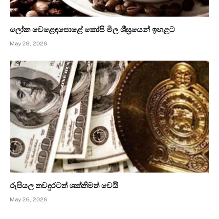
ලෝක වෙළෙඳපොළේ කෝපි මිල ශීඝ්‍රයෙන් ඉහළට
May 28, 2026
රුපියල තවදුරටත් ශක්තිමත් වෙයි
May 26, 2026