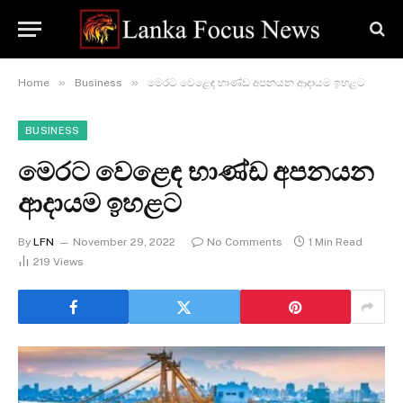
»
»
Home
Business
මෙරට වෙළෙඳ භාණ්ඩ අපනයන ආදායම ඉහළට
BUSINESS
මෙරට වෙළෙඳ භාණ්ඩ අපනයන
ආදායම ඉහළට
By
LFN
November 29, 2022
No Comments
1 Min Read
219
Views