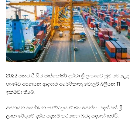
2022 ජනවාරි සිට ඔක්තෝබර් දක්වා ශ්‍රී ලංකාවේ මුළු වෙළෙඳ
භාණ්ඩ අපනයන ආදායම අමෙරිකානු ඩොලර් බිලියන 11
ඉක්මවා තිබේ.
අපනයන සංවර්ධන මණ්ඩලය ඒ බව පෙන්වා දෙන්නේ ශ්‍රී
ලංකා රේගුවේ දත්ත පදනම් කරගෙන බවද සඳහන් කරයි.