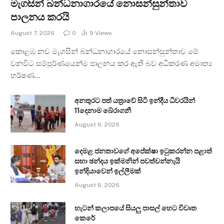
මැගසින් බන්ධනාගාරයේ නොසන්සුන්තාව
පාලනය කරයි
August 7, 2026
0
9
Views
කොළඹ නව මැගසින් බන්ධනාගාරයේ නොසන්සුන්තාව මේ
වනවිට සම්පූර්ණයෙන්ම පාලනය කර ඇති බව අධිකරණ අමාත්‍ය
හර්ෂණ…
අනතුරට පත් යත්‍රාවේ සිටි ඉන්දීය ධීවරයින්
11දෙනාම බේරාගනී
August 6, 2026
දෙමළ ජනතාවගේ අපේක්ෂා ඉටුකරන්න පළාත්
සභා ඡන්දය ඉක්මනින් පවත්වන්නැයි
ඉන්දියාවෙන් ඉල්ලීමක්
August 6, 2026
හැටන් කලාපයේ සියලු පාසල් හෙට විවෘත
කෙරේ