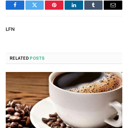
Facebook
Twitter
Pinterest
LinkedIn
Tumblr
Email
LFN
RELATED
POSTS