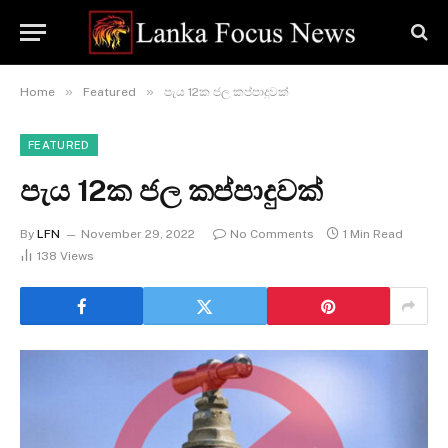
»
»
Home
Featured
පැය 12ක ජල කප්පාදුවක්
FEATURED
පැය 12ක ජල කප්පාදුවක්
By
LFN
November 29, 2022
No Comments
1 Min Read
138
Views