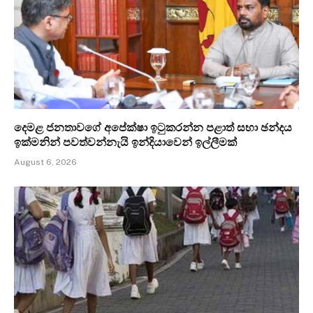
දෙමළ ජනතාවගේ අපේක්ෂා ඉටුකරන්න පළාත් සභා ඡන්දය
ඉක්මනින් පවත්වන්නැයි ඉන්දියාවෙන් ඉල්ලීමක්
August 6, 2026