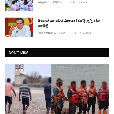
August 9, 2025
5,413
Views
මගෙන් නෙවෙයි රජයෙන් වන්දි ඉල්ලන්න –
මෛත්‍රී
December 6, 2022
3,615
Views
DON'T MISS