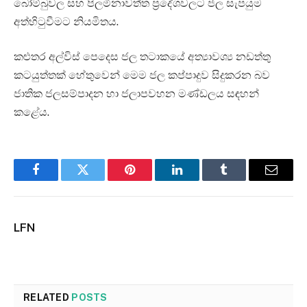
බෝම්බුවල සහ පිලමිනාවත්ත ප්‍රදේශවලට ජල සැපයුම
අත්හිටුවීමට නියමිතය.
කළුතර අල්විස් පෙදෙස ජල තටාකයේ අත්‍යාවශ්‍ය නඩත්තු
කටයුත්තක් හේතුවෙන් මෙම ජල කප්පාදුව සිදුකරන බව
ජාතික ජලසම්පාදන හා ජලාපවහන මණ්ඩලය සඳහන්
කළේය.
Facebook
Twitter
Pinterest
LinkedIn
Tumblr
Email
LFN
RELATED
POSTS