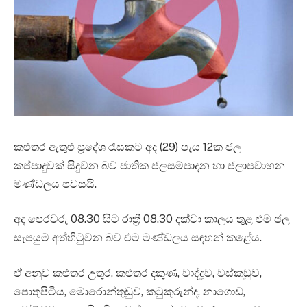
කළුතර ඇතුළු ප්‍රදේශ රැසකට අද (29) පැය 12ක ජල
කප්පාදුවක් සිදුවන බව ජාතික ජලසම්පාදන හා ජලාපවාහන
මණ්ඩලය පවසයි.
අද පෙරවරු 08.30 සිට රාත්‍රී 08.30 දක්වා කාලය තුළ එම ජල
සැපයුම අත්හිටුවන බව එම මණ්ඩලය සඳහන් කළේය.
ඒ අනුව කළුතර උතුර, කළුතර දකුණ, වාද්දූව, වස්කඩුව,
පොතුපිටිය, මොරොන්තුඩුව, කටුකුරුන්ද, නාගොඩ,