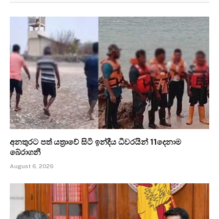
අනතුරට පත් යත්‍රාවේ සිටි ඉන්දීය ධීවරයින් 11දෙනාම
බේරාගනී
August 6, 2026