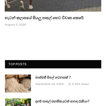
හැටන් කලාපයේ සියලු පාසල් හෙට විවෘත කෙරේ
August 5, 2026
TOP POSTS
බාස්මතී මිලේ වෙනසක් ?
September 26, 2024
6,456
Views
දහම් පාසල් සහතිකයටත් හොඳ රැකියා?