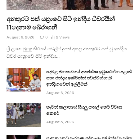
අනතුරට පත් යත්‍රාවේ සිටි ඉන්දීය ධීවරයින්
11දෙනාම බේරාගනී
August 6, 2026
0
2
Views
ශ්‍රී ලංකා මුහුදු තීරයේ ඩෙල්ෆ් දූපත් අසල අනතුරට පත් වූ ඉන්දීය
ධීවර යාත්‍රාවේ සිටි ඉන්දීය…
දෙමළ ජනතාවගේ අපේක්ෂා ඉටුකරන්න පළාත්
සභා ඡන්දය ඉක්මනින් පවත්වන්නැයි
ඉන්දියාවෙන් ඉල්ලීමක්
August 6, 2026
හැටන් කලාපයේ සියලු පාසල් හෙට විවෘත
කෙරේ
August 5, 2026
ඝාතනයකට සැරසුණු පුද්ගලයෙක් මත්ද්‍රව්‍ය සමග