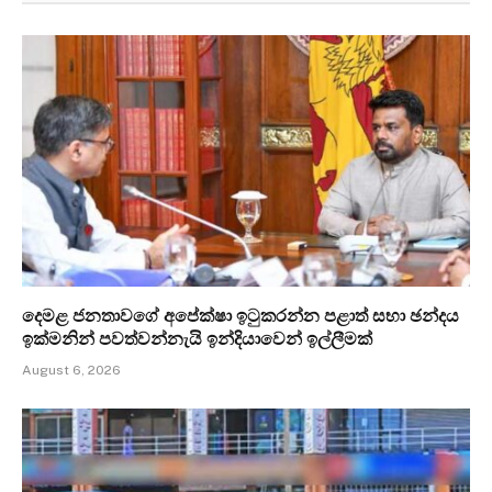
දෙමළ ජනතාවගේ අපේක්ෂා ඉටුකරන්න පළාත් සභා ඡන්දය
ඉක්මනින් පවත්වන්නැයි ඉන්දියාවෙන් ඉල්ලීමක්
August 6, 2026