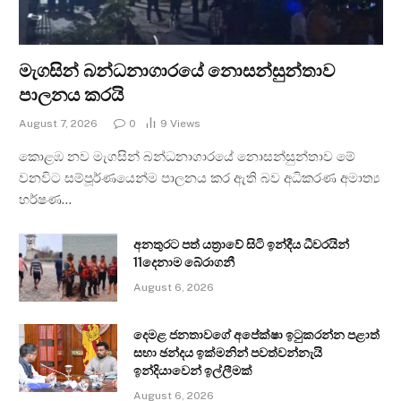
මැගසින් බන්ධනාගාරයේ නොසන්සුන්තාව
පාලනය කරයි
August 7, 2026
0
9
Views
කොළඹ නව මැගසින් බන්ධනාගාරයේ නොසන්සුන්තාව මේ
වනවිට සම්පූර්ණයෙන්ම පාලනය කර ඇති බව අධිකරණ අමාත්‍ය
හර්ෂණ…
අනතුරට පත් යත්‍රාවේ සිටි ඉන්දීය ධීවරයින්
11දෙනාම බේරාගනී
August 6, 2026
දෙමළ ජනතාවගේ අපේක්ෂා ඉටුකරන්න පළාත්
සභා ඡන්දය ඉක්මනින් පවත්වන්නැයි
ඉන්දියාවෙන් ඉල්ලීමක්
August 6, 2026