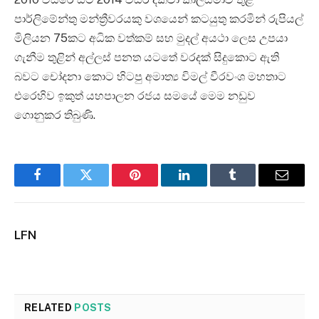
පාර්ලිමේන්තු මන්ත්‍රීවරයකු වශයෙන් කටයුතු කරමින් රුපියල්
මිලියන 75කට අධික වත්කම් සහ මුදල් අයථා ලෙස උපයා
ගැනීම තුළින් අල්ලස් පනත යටතේ වරදක් සිදුකොට ඇති
බවට චෝදනා කොට හිටපු අමාත්‍ය විමල් වීරවංශ මහතාට
එරෙහිව ඉකුත් යහපාලන රජය සමයේ මෙම නඩුව
ගොනුකර තිබුණි.
Facebook
Twitter
Pinterest
LinkedIn
Tumblr
Email
LFN
RELATED
POSTS