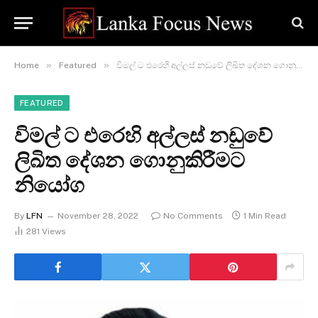
»
»
Home
Featured
විමල් ට එරෙහි අල්ලස් නඩුවේ ලිඛිත දේශන ගොනුකිරීමට නියෝග
FEATURED
විමල් ට එරෙහි අල්ලස් නඩුවේ
ලිඛිත දේශන ගොනුකිරීමට
නියෝග
By
LFN
November 28, 2022
No Comments
1 Min Read
281
Views