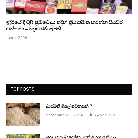
ඉදිරියේ දී QR ක්‍රමවේදය තදින් ක්‍රියාත්මක කරන්න පියවර
ගන්නවා – බලශක්ති ඇමති
June 1, 2026
TOP POSTS
බාස්මතී මිලේ වෙනසක් ?
September 26, 2024
6,457
Views
දහම් පාසල් සහතිකයටත් හොඳ රැකියා?