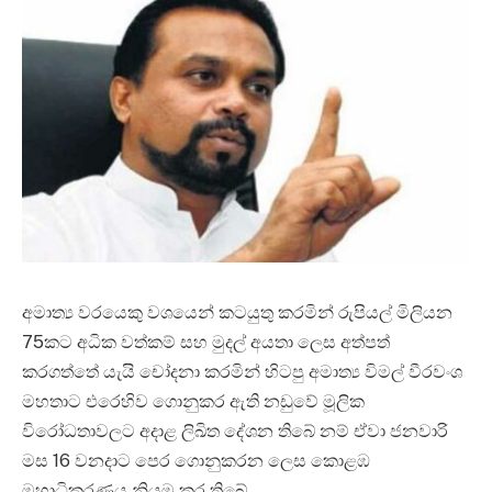
අමාත්‍ය වරයෙකු වශයෙන් කටයුතු කරමින් රුපියල් මිලියන
75කට අධික වත්කම් සහ මුදල් අයතා ලෙස අත්පත්
කරගත්තේ යැයි චෝදනා කරමින් හිටපු අමාත්‍ය විමල් වීරවංශ
මහතාට එරෙහිව ගොනුකර ඇති නඩුවේ මූලික
විරෝධතාවලට අදාළ ලිඛිත දේශන තිබේ නම් ඒවා ජනවාරි
මස 16 වනදාට පෙර ගොනුකරන ලෙස කොළඹ
මහාධිකරණය නියම කර තිබේ.