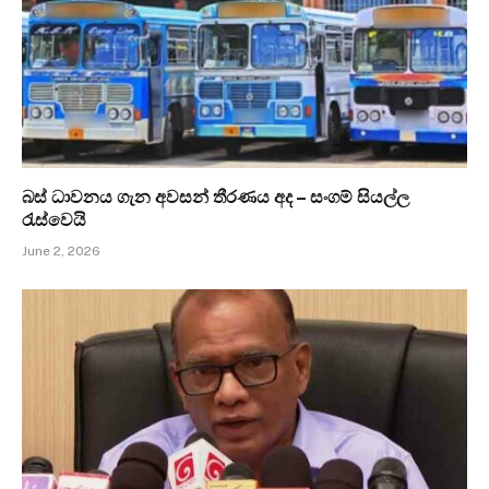
බස් ධාවනය ගැන අවසන් තීරණය අද – සංගම් සියල්ල
රැස්වෙයි
June 2, 2026