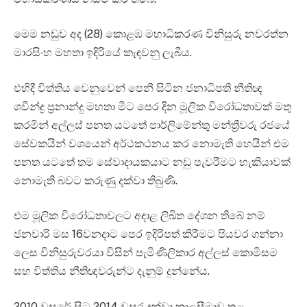
මෙම නඩුව අද (28) කොළඹ මහාධිකරණ විනිසුරු නවරත්න
මාරසිංහ මහතා ඉදිරියේ කැඳවනු ලැබීය.
එහිදී විත්තිය වෙනුවෙන් පෙනී සිටින ජනාධිපති නීතිඥ
ශවීන්ද්‍ර ප්‍රනාන්දු මහතා මීට පෙර දින මූලික විරෝධතාවක් මතු
කරමින් අල්ලස් පනත යටතේ පාර්ලිමේන්තු මන්ත්‍රීවරු රජයේ
සේවකයින් වශයෙන් අර්ථකථනය කර නොමැති හෙයින් එම
පනත යටතේ තම සේවාදායකයාට නඩු පැවරීමට හැකියාවක්
නොමැති බවට කරුණු දක්වා තිබුණි.
එම මූලික විරෝධතාවලට අදාළ ලිඛිත දේශන තිබේ නම්
ජනවාරි මස 16වනදාට පෙර ඉදිරිපත් කිරීමට පියවර ගන්නා
ලෙස විනිසුරුවරයා විසින් පැමිණිලිකාර අල්ලස් කොමිසම
සහ විත්තිය නීතිඥවරුන්ට දැනුම් දුන්නේය.
2010 වසරේ සිට 2014 වසර දක්වා කාලසීමාව තුළ