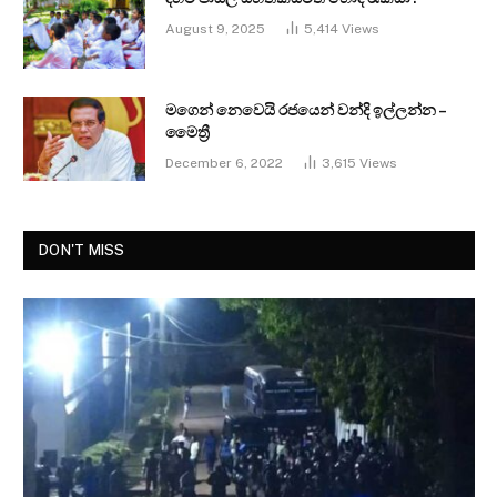
August 9, 2025
5,414
Views
මගෙන් නෙවෙයි රජයෙන් වන්දි ඉල්ලන්න –
මෛත්‍රී
December 6, 2022
3,615
Views
DON'T MISS