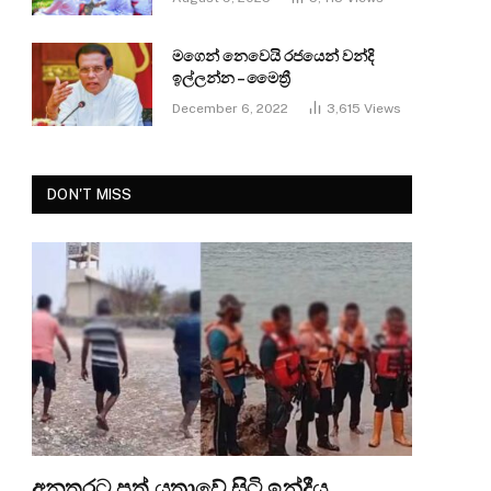
මගෙන් නෙවෙයි රජයෙන් වන්දි
ඉල්ලන්න – මෛත්‍රී
December 6, 2022
3,615
Views
DON'T MISS
අනතුරට පත් යත්‍රාවේ සිටි ඉන්දීය