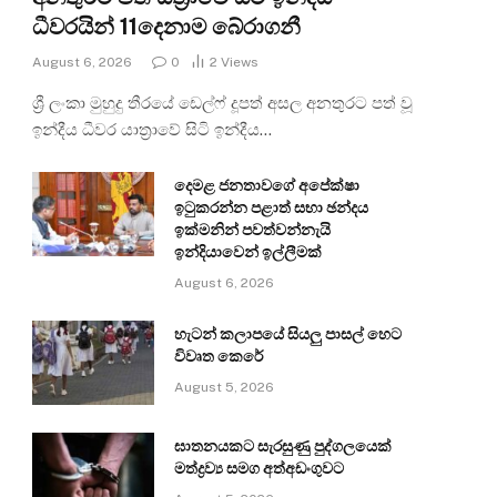
ධීවරයින් 11දෙනාම බේරාගනී
August 6, 2026
0
2
Views
ශ්‍රී ලංකා මුහුදු තීරයේ ඩෙල්ෆ් දූපත් අසල අනතුරට පත් වූ
ඉන්දීය ධීවර යාත්‍රාවේ සිටි ඉන්දීය…
දෙමළ ජනතාවගේ අපේක්ෂා
ඉටුකරන්න පළාත් සභා ඡන්දය
ඉක්මනින් පවත්වන්නැයි
ඉන්දියාවෙන් ඉල්ලීමක්
August 6, 2026
හැටන් කලාපයේ සියලු පාසල් හෙට
විවෘත කෙරේ
August 5, 2026
ඝාතනයකට සැරසුණු පුද්ගලයෙක්
මත්ද්‍රව්‍ය සමග අත්අඩංගුවට