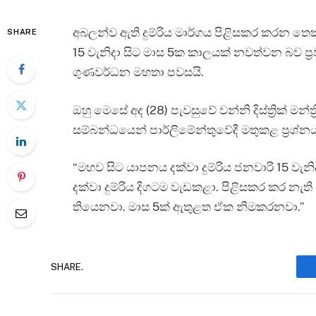
අබලන්ව ඇති දුම්රිය මාර්ගය පිළිසකර කරන තෙ
SHARE
15 වැනිදා සිට මාස 5ක කාලයක් නවත්වන බව ප්‍ර
ගුණවර්ධන මහතා පවසයි.
ඔහු මෙසේ අද (28) පැවසුවේ වන්නි දිස්ත්‍රික් ම
සම්බන්ධයෙන් පාර්ලිමේන්තුවේදී මතුකළ ප්‍රශ්නය
“මහව සිට යාපනය දක්වා දුම්රිය ජනවාරි 15 
දක්වා දුම්රිය දිගටම වැඩකළා. පිළිසකර කර නැ
තියෙනවා. මාස 5ක් ඇතුළත ඒක නිමකරනවා.”
SHARE.