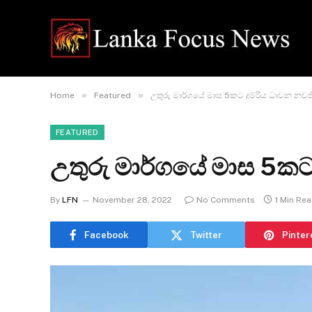
»
»
Home
Featured
උතුරු මාර්ගයේ මාස 5කට දුම්රිය ධාවන නවත
FEATURED
උතුරු මාර්ගයේ මාස 5කට
By
LFN
November 28, 2022
No Comments
1 Min Re
Facebook
Twitter
Pinter