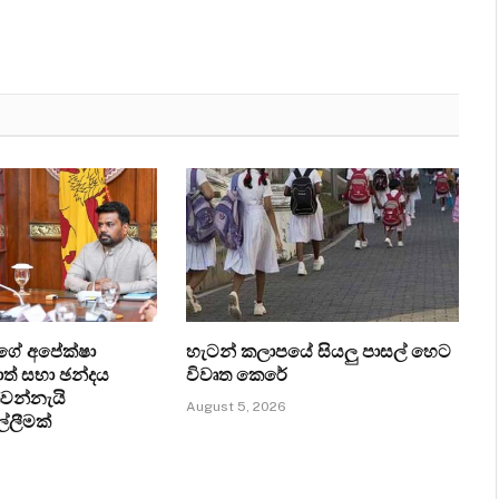
ගේ අපේක්ෂා
හැටන් කලාපයේ සියලු පාසල් හෙට
ත් සභා ඡන්දය
විවෘත කෙරේ
්වන්නැයි
August 5, 2026
ල්ලීමක්