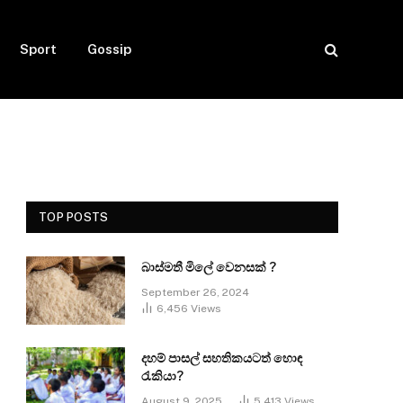
Sport
Gossip
TOP POSTS
බාස්මතී මිලේ වෙනසක් ?
September 26, 2024
6,456
Views
දහම් පාසල් සහතිකයටත් හොඳ
රැකියා?
August 9, 2025
5,413
Views