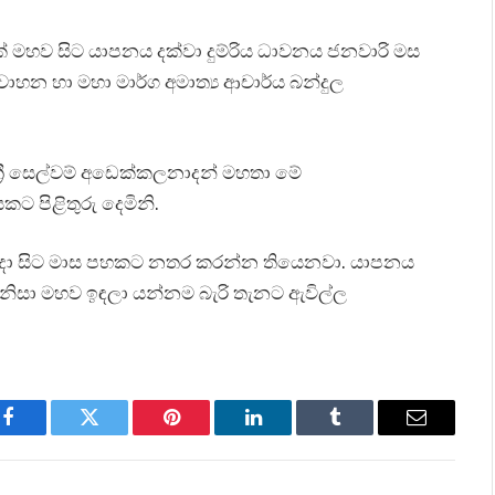
ක් මහව සිට යාපනය දක්වා දුම්රිය ධාවනය ජනවාරි මස
වාහන හා මහා මාර්ග අමාත්‍ය ආචාර්ය බන්දුල
න්ත්‍රී සෙල්වම් අඩෙක්කලනාදන් මහතා මේ
කට පිළිතුරු දෙමිනි.
වැනිදා සිට මාස පහකට නතර කරන්න තියෙනවා. යාපනය
ති නිසා මහව ඉඳලා යන්නම බැරි තැනට ඇවිල්ල
Facebook
Twitter
Pinterest
LinkedIn
Tumblr
Email