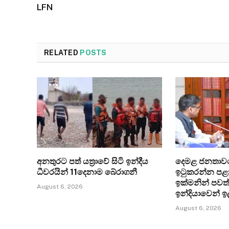
LFN
RELATED
POSTS
අනතුරට පත් යත්‍රාවේ සිටි ඉන්දීය
දෙමළ ජනතාව
ධීවරයින් 11දෙනාම බේරාගනී
ඉටුකරන්න පළා
ඉක්මනින් පවත
August 6, 2026
ඉන්දියාවෙන් ඉ
August 6, 2026