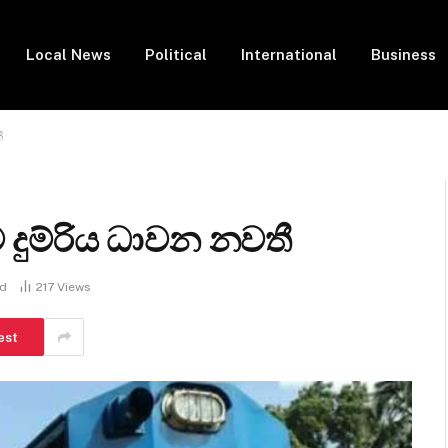
Local News
Political
International
Business
ී
 දුම්රිය ධාවන නවතී
ad
217
Views
est